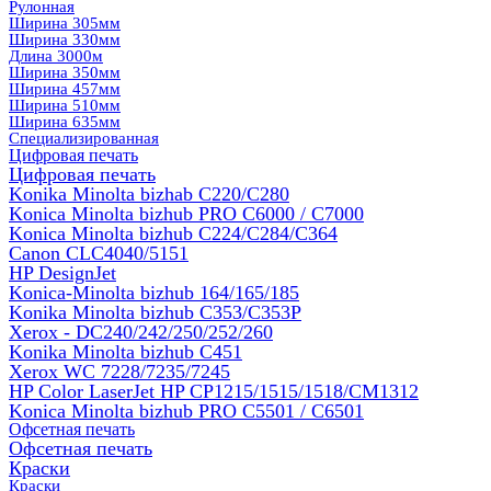
Рулонная
Ширина 305мм
Ширина 330мм
Длина 3000м
Ширина 350мм
Ширина 457мм
Ширина 510мм
Ширина 635мм
Специализированная
Цифровая печать
Цифровая печать
Konika Minolta bizhab C220/C280
Konica Minolta bizhub PRO C6000 / C7000
Konica Minolta bizhub С224/С284/С364
Canon CLC4040/5151
HP DesignJet
Konica-Minolta bizhub 164/165/185
Konika Minolta bizhub C353/C353Р
Xerox - DC240/242/250/252/260
Konika Minolta bizhub C451
Xerox WC 7228/7235/7245
HP Color LaserJet HP CP1215/1515/1518/CM1312
Konica Minolta bizhub PRO С5501 / С6501
Офсетная печать
Офсетная печать
Краски
Краски