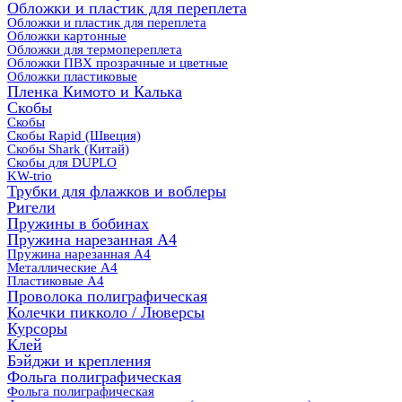
Обложки и пластик для переплета
Обложки и пластик для переплета
Обложки картонные
Обложки для термопереплета
Обложки ПВХ прозрачные и цветные
Обложки пластиковые
Пленка Кимото и Калька
Скобы
Скобы
Скобы Rapid (Швеция)
Скобы Shark (Китай)
Скобы для DUPLO
KW-trio
Трубки для флажков и воблеры
Ригели
Пружины в бобинах
Пружина нарезанная А4
Пружина нарезанная А4
Металлические А4
Пластиковые А4
Проволока полиграфическая
Колечки пикколо / Люверсы
Курсоры
Клей
Бэйджи и крепления
Фольга полиграфическая
Фольга полиграфическая