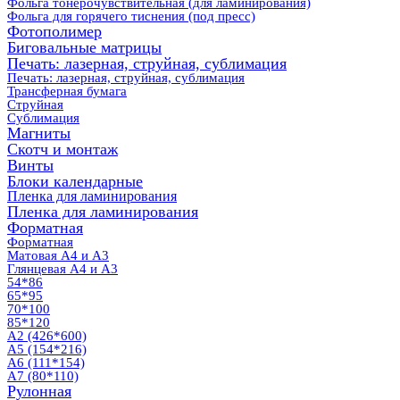
Фольга тонерочувствительная (для ламинирования)
Фольга для горячего тиснения (под пресс)
Фотополимер
Биговальные матрицы
Печать: лазерная, струйная, сублимация
Печать: лазерная, струйная, сублимация
Трансферная бумага
Струйная
Сублимация
Магниты
Скотч и монтаж
Винты
Блоки календарные
Пленка для ламинирования
Пленка для ламинирования
Форматная
Форматная
Матовая А4 и А3
Глянцевая А4 и А3
54*86
65*95
70*100
85*120
А2 (426*600)
А5 (154*216)
А6 (111*154)
А7 (80*110)
Рулонная