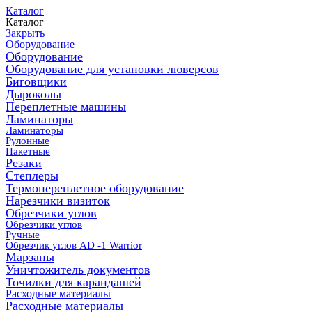
Каталог
Каталог
Закрыть
Оборудование
Оборудование
Оборудование для установки люверсов
Биговщики
Дыроколы
Переплетные машины
Ламинаторы
Ламинаторы
Рулонные
Пакетные
Резаки
Степлеры
Термопереплетное оборудование
Нарезчики визиток
Обрезчики углов
Обрезчики углов
Ручные
Обрезчик углов AD -1 Warrior
Марзаны
Уничтожитель документов
Точилки для карандашей
Расходные материалы
Расходные материалы