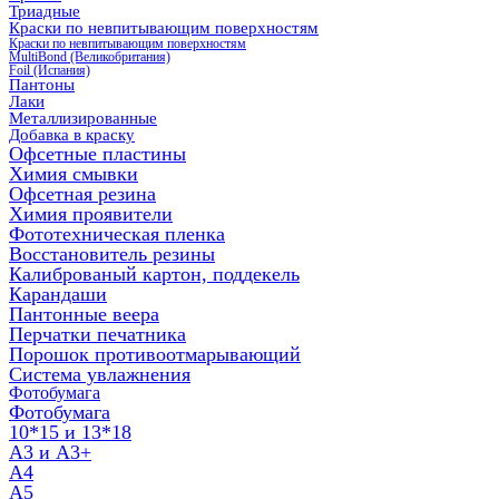
Триадные
Краски по невпитывающим поверхностям
Краски по невпитывающим поверхностям
MultiBond (Великобритания)
Foil (Испания)
Пантоны
Лаки
Металлизированные
Добавка в краску
Офсетные пластины
Химия смывки
Офсетная резина
Химия проявители
Фототехническая пленка
Восстановитель резины
Калиброваный картон, поддекель
Карандаши
Пантонные веера
Перчатки печатника
Порошок противоотмарывающий
Система увлажнения
Фотобумага
Фотобумага
10*15 и 13*18
A3 и А3+
А4
А5