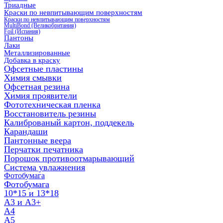
Триадные
Краски по невпитывающим поверхностям
Краски по невпитывающим поверхностям
MultiBond (Великобритания)
Foil (Испания)
Пантоны
Лаки
Металлизированные
Добавка в краску
Офсетные пластины
Химия смывки
Офсетная резина
Химия проявители
Фототехническая пленка
Восстановитель резины
Калиброваный картон, поддекель
Карандаши
Пантонные веера
Перчатки печатника
Порошок противоотмарывающий
Система увлажнения
Фотобумага
Фотобумага
10*15 и 13*18
A3 и А3+
А4
А5