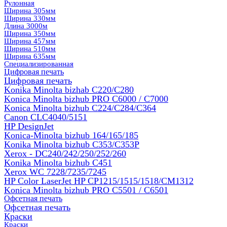
Рулонная
Ширина 305мм
Ширина 330мм
Длина 3000м
Ширина 350мм
Ширина 457мм
Ширина 510мм
Ширина 635мм
Специализированная
Цифровая печать
Цифровая печать
Konika Minolta bizhab C220/C280
Konica Minolta bizhub PRO C6000 / C7000
Konica Minolta bizhub С224/С284/С364
Canon CLC4040/5151
HP DesignJet
Konica-Minolta bizhub 164/165/185
Konika Minolta bizhub C353/C353Р
Xerox - DC240/242/250/252/260
Konika Minolta bizhub C451
Xerox WC 7228/7235/7245
HP Color LaserJet HP CP1215/1515/1518/CM1312
Konica Minolta bizhub PRO С5501 / С6501
Офсетная печать
Офсетная печать
Краски
Краски