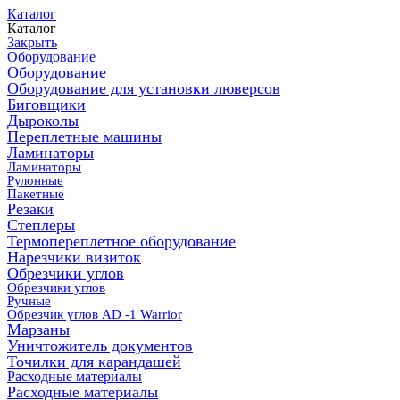
Каталог
Каталог
Закрыть
Оборудование
Оборудование
Оборудование для установки люверсов
Биговщики
Дыроколы
Переплетные машины
Ламинаторы
Ламинаторы
Рулонные
Пакетные
Резаки
Степлеры
Термопереплетное оборудование
Нарезчики визиток
Обрезчики углов
Обрезчики углов
Ручные
Обрезчик углов AD -1 Warrior
Марзаны
Уничтожитель документов
Точилки для карандашей
Расходные материалы
Расходные материалы