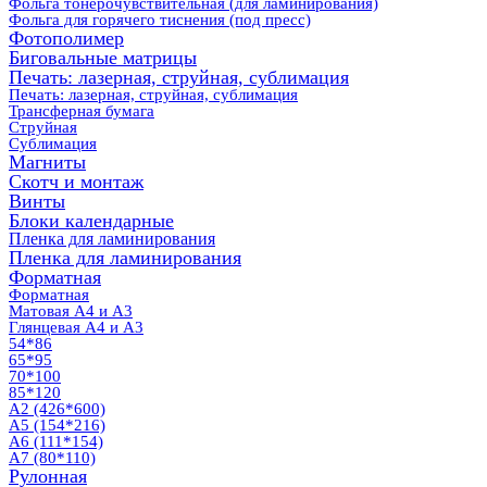
Фольга тонерочувствительная (для ламинирования)
Фольга для горячего тиснения (под пресс)
Фотополимер
Биговальные матрицы
Печать: лазерная, струйная, сублимация
Печать: лазерная, струйная, сублимация
Трансферная бумага
Струйная
Сублимация
Магниты
Скотч и монтаж
Винты
Блоки календарные
Пленка для ламинирования
Пленка для ламинирования
Форматная
Форматная
Матовая А4 и А3
Глянцевая А4 и А3
54*86
65*95
70*100
85*120
А2 (426*600)
А5 (154*216)
А6 (111*154)
А7 (80*110)
Рулонная