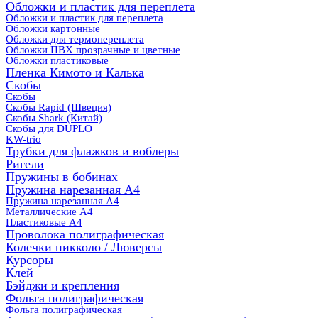
Обложки и пластик для переплета
Обложки и пластик для переплета
Обложки картонные
Обложки для термопереплета
Обложки ПВХ прозрачные и цветные
Обложки пластиковые
Пленка Кимото и Калька
Скобы
Скобы
Скобы Rapid (Швеция)
Скобы Shark (Китай)
Скобы для DUPLO
KW-trio
Трубки для флажков и воблеры
Ригели
Пружины в бобинах
Пружина нарезанная А4
Пружина нарезанная А4
Металлические А4
Пластиковые А4
Проволока полиграфическая
Колечки пикколо / Люверсы
Курсоры
Клей
Бэйджи и крепления
Фольга полиграфическая
Фольга полиграфическая