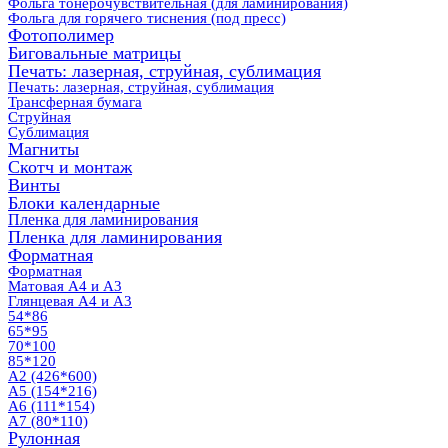
Фольга тонерочувствительная (для ламинирования)
Фольга для горячего тиснения (под пресс)
Фотополимер
Биговальные матрицы
Печать: лазерная, струйная, сублимация
Печать: лазерная, струйная, сублимация
Трансферная бумага
Струйная
Сублимация
Магниты
Скотч и монтаж
Винты
Блоки календарные
Пленка для ламинирования
Пленка для ламинирования
Форматная
Форматная
Матовая А4 и А3
Глянцевая А4 и А3
54*86
65*95
70*100
85*120
А2 (426*600)
А5 (154*216)
А6 (111*154)
А7 (80*110)
Рулонная