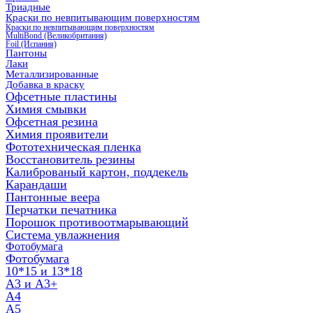
Триадные
Краски по невпитывающим поверхностям
Краски по невпитывающим поверхностям
MultiBond (Великобритания)
Foil (Испания)
Пантоны
Лаки
Металлизированные
Добавка в краску
Офсетные пластины
Химия смывки
Офсетная резина
Химия проявители
Фототехническая пленка
Восстановитель резины
Калиброваный картон, поддекель
Карандаши
Пантонные веера
Перчатки печатника
Порошок противоотмарывающий
Система увлажнения
Фотобумага
Фотобумага
10*15 и 13*18
A3 и А3+
А4
А5