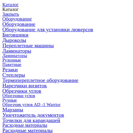
Каталог
Каталог
Закрыть
Оборудование
Оборудование
Оборудование для установки люверсов
Биговщики
Дыроколы
Переплетные машины
Ламинаторы
Ламинаторы
Рулонные
Пакетные
Резаки
Степлеры
Термопереплетное оборудование
Нарезчики визиток
Обрезчики углов
Обрезчики углов
Ручные
Обрезчик углов AD -1 Warrior
Марзаны
Уничтожитель документов
Точилки для карандашей
Расходные материалы
Расходные материалы