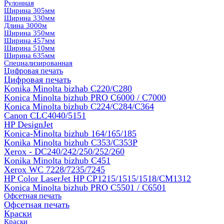
Рулонная
Ширина 305мм
Ширина 330мм
Длина 3000м
Ширина 350мм
Ширина 457мм
Ширина 510мм
Ширина 635мм
Специализированная
Цифровая печать
Цифровая печать
Konika Minolta bizhab C220/C280
Konica Minolta bizhub PRO C6000 / C7000
Konica Minolta bizhub С224/С284/С364
Canon CLC4040/5151
HP DesignJet
Konica-Minolta bizhub 164/165/185
Konika Minolta bizhub C353/C353Р
Xerox - DC240/242/250/252/260
Konika Minolta bizhub C451
Xerox WC 7228/7235/7245
HP Color LaserJet HP CP1215/1515/1518/CM1312
Konica Minolta bizhub PRO С5501 / С6501
Офсетная печать
Офсетная печать
Краски
Краски