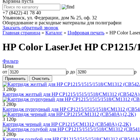
Корзина пуста
+7 (8422) 41 78 40
Ульяновск, ул. Федерации, дом № 25, оф. 32
Оборудование и расходные материалы для полиграфии
Заказать обратный звонок
Главная страница
»
Каталог
»
Цифровая печать
»
HP Color Lase
HP Color LaserJet HP CP1215
Фильтр
Цена
от
р до
р
3 280р
Картридж желтый для HP CP1215/1515/1518/CM1312 (CB542A) 
3 280р
Картридж пурпурный для HP CP1215/1515/1518/CM1312 (CB543
3 120р
Картридж черный для HP CP1215/CM1312 (CB540A) (2,2K)
3 280р
Картридж голубой для HP CP1215/1515/1518/CM1312 (CB541A)