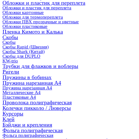
Обложки и пластик для переплета
Обложки и пластик для переплета
Обложки картонные
Обложки для термопереплета
Обложки ПВХ прозрачные и цветные
Обложки пластиковые
Пленка Кимото и Калька
Скобы
Скобы
Скобы Rapid (Швеция)
Скобы Shark (Китай)
Скобы для DUPLO
KW-trio
Трубки для флажков и воблеры
Ригели
Пружины в бобинах
Пружина нарезанная А4
Пружина нарезанная А4
Металлические А4
Пластиковые А4
Проволока полиграфическая
Колечки пикколо / Люверсы
Курсоры
Клей
Бэйджи и крепления
Фольга полиграфическая
Фольга полиграфическая