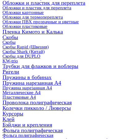
Обложки и пластик для переплета
Обложки и пластик для переплета
Обложки картонные
Обложки для термопереплета
Обложки ПВХ прозрачные и цветные
Обложки пластиковые
Пленка Кимото и Калька
Скобы
Скобы
Скобы Rapid (Швеция)
Скобы Shark (Китай)
Скобы для DUPLO
KW-trio
Трубки для флажков и воблеры
Ригели
Пружины в бобинах
Пружина нарезанная А4
Пружина нарезанная А4
Металлические А4
Пластиковые А4
Проволока полиграфическая
Колечки пикколо / Люверсы
Курсоры
Клей
Бэйджи и крепления
Фольга полиграфическая
Фольга полиграфическая