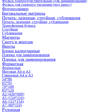
Фольга тонерочувствительная (для ламинирования)
Фольга для горячего тиснения (под пресс)
Фотополимер
Биговальные матрицы
Печать: лазерная, струйная, сублимация
Печать: лазерная, струйная, сублимация
Трансферная бумага
Струйная
Сублимация
Магниты
Скотч и монтаж
Винты
Блоки календарные
Пленка для ламинирования
Пленка для ламинирования
Форматная
Форматная
Матовая А4 и А3
Глянцевая А4 и А3
54*86
65*95
70*100
85*120
А2 (426*600)
А5 (154*216)
А6 (111*154)
А7 (80*110)
Рулонная