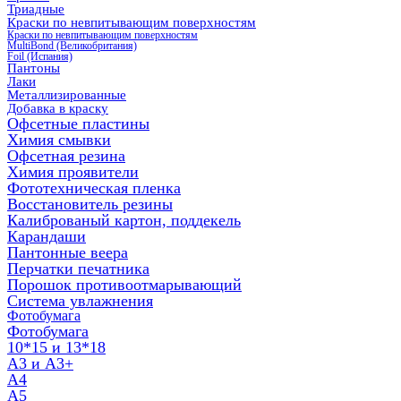
Триадные
Краски по невпитывающим поверхностям
Краски по невпитывающим поверхностям
MultiBond (Великобритания)
Foil (Испания)
Пантоны
Лаки
Металлизированные
Добавка в краску
Офсетные пластины
Химия смывки
Офсетная резина
Химия проявители
Фототехническая пленка
Восстановитель резины
Калиброваный картон, поддекель
Карандаши
Пантонные веера
Перчатки печатника
Порошок противоотмарывающий
Система увлажнения
Фотобумага
Фотобумага
10*15 и 13*18
A3 и А3+
А4
А5