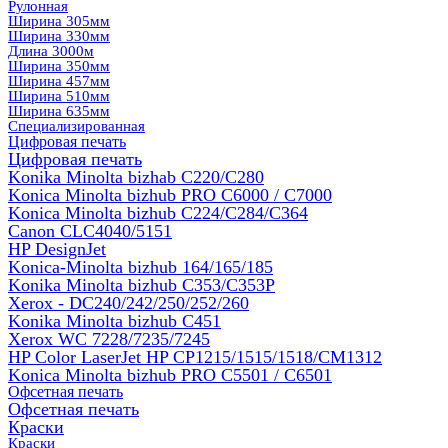
Рулонная
Ширина 305мм
Ширина 330мм
Длина 3000м
Ширина 350мм
Ширина 457мм
Ширина 510мм
Ширина 635мм
Специализированная
Цифровая печать
Цифровая печать
Konika Minolta bizhab C220/C280
Konica Minolta bizhub PRO C6000 / C7000
Konica Minolta bizhub С224/С284/С364
Canon CLC4040/5151
HP DesignJet
Konica-Minolta bizhub 164/165/185
Konika Minolta bizhub C353/C353Р
Xerox - DC240/242/250/252/260
Konika Minolta bizhub C451
Xerox WC 7228/7235/7245
HP Color LaserJet HP CP1215/1515/1518/CM1312
Konica Minolta bizhub PRO С5501 / С6501
Офсетная печать
Офсетная печать
Краски
Краски