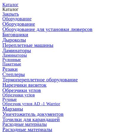
Каталог
Каталог
Закрыть
Оборудование
Оборудование
Оборудование для установки люверсов
Биговщики
Дыроколы
Переплетные машины
Ламинаторы
Ламинаторы
Рулонные
Пакетные
Резаки
Степлеры
Термопереплетное оборудование
Нарезчики визиток
Обрезчики углов
Обрезчики углов
Ручные
Обрезчик углов AD -1 Warrior
Марзаны
Уничтожитель документов
Точилки для карандашей
Расходные материалы
Расходные материалы