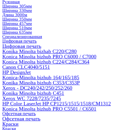
Рулонная
Ширина 305мм
Ширина 330мм
Длина 3000м
Ширина 350мм
Ширина 457мм
Ширина 510мм
Ширина 635мм
Специализированная
Цифровая печать
Цифровая печать
Konika Minolta bizhab C220/C280
Konica Minolta bizhub PRO C6000 / C7000
Konica Minolta bizhub С224/С284/С364
Canon CLC4040/5151
HP DesignJet
Konica-Minolta bizhub 164/165/185
Konika Minolta bizhub C353/C353Р
Xerox - DC240/242/250/252/260
Konika Minolta bizhub C451
Xerox WC 7228/7235/7245
HP Color LaserJet HP CP1215/1515/1518/CM1312
Konica Minolta bizhub PRO С5501 / С6501
Офсетная печать
Офсетная печать
Краски
Краски