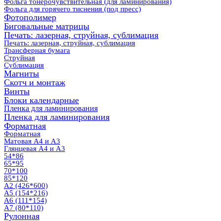
Фольга тонерочувствительная (для ламинирования)
Фольга для горячего тиснения (под пресс)
Фотополимер
Биговальные матрицы
Печать: лазерная, струйная, сублимация
Печать: лазерная, струйная, сублимация
Трансферная бумага
Струйная
Сублимация
Магниты
Скотч и монтаж
Винты
Блоки календарные
Пленка для ламинирования
Пленка для ламинирования
Форматная
Форматная
Матовая А4 и А3
Глянцевая А4 и А3
54*86
65*95
70*100
85*120
А2 (426*600)
А5 (154*216)
А6 (111*154)
А7 (80*110)
Рулонная