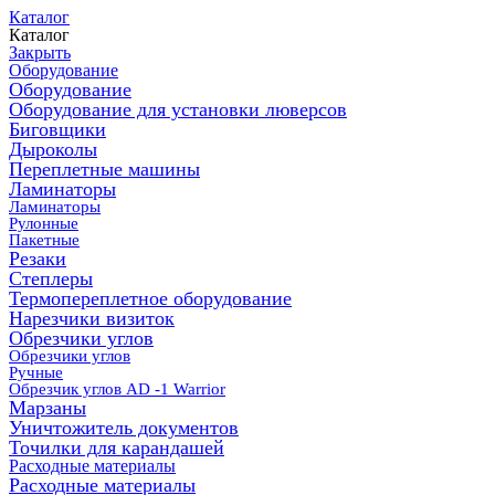
Каталог
Каталог
Закрыть
Оборудование
Оборудование
Оборудование для установки люверсов
Биговщики
Дыроколы
Переплетные машины
Ламинаторы
Ламинаторы
Рулонные
Пакетные
Резаки
Степлеры
Термопереплетное оборудование
Нарезчики визиток
Обрезчики углов
Обрезчики углов
Ручные
Обрезчик углов AD -1 Warrior
Марзаны
Уничтожитель документов
Точилки для карандашей
Расходные материалы
Расходные материалы