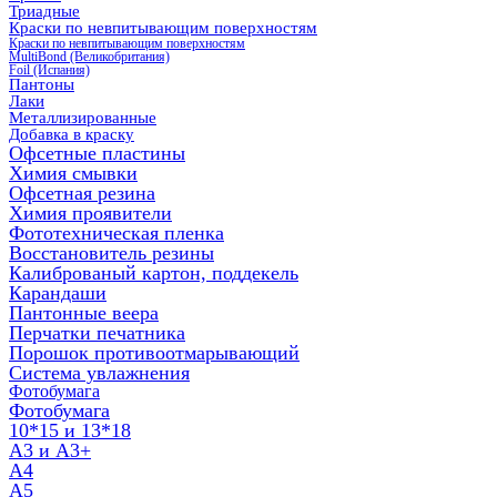
Триадные
Краски по невпитывающим поверхностям
Краски по невпитывающим поверхностям
MultiBond (Великобритания)
Foil (Испания)
Пантоны
Лаки
Металлизированные
Добавка в краску
Офсетные пластины
Химия смывки
Офсетная резина
Химия проявители
Фототехническая пленка
Восстановитель резины
Калиброваный картон, поддекель
Карандаши
Пантонные веера
Перчатки печатника
Порошок противоотмарывающий
Система увлажнения
Фотобумага
Фотобумага
10*15 и 13*18
A3 и А3+
А4
А5