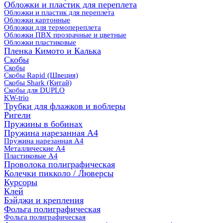
Обложки и пластик для переплета
Обложки и пластик для переплета
Обложки картонные
Обложки для термопереплета
Обложки ПВХ прозрачные и цветные
Обложки пластиковые
Пленка Кимото и Калька
Скобы
Скобы
Скобы Rapid (Швеция)
Скобы Shark (Китай)
Скобы для DUPLO
KW-trio
Трубки для флажков и воблеры
Ригели
Пружины в бобинах
Пружина нарезанная А4
Пружина нарезанная А4
Металлические А4
Пластиковые А4
Проволока полиграфическая
Колечки пикколо / Люверсы
Курсоры
Клей
Бэйджи и крепления
Фольга полиграфическая
Фольга полиграфическая