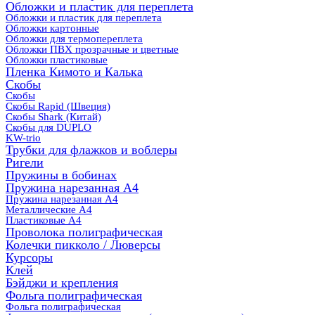
Обложки и пластик для переплета
Обложки и пластик для переплета
Обложки картонные
Обложки для термопереплета
Обложки ПВХ прозрачные и цветные
Обложки пластиковые
Пленка Кимото и Калька
Скобы
Скобы
Скобы Rapid (Швеция)
Скобы Shark (Китай)
Скобы для DUPLO
KW-trio
Трубки для флажков и воблеры
Ригели
Пружины в бобинах
Пружина нарезанная А4
Пружина нарезанная А4
Металлические А4
Пластиковые А4
Проволока полиграфическая
Колечки пикколо / Люверсы
Курсоры
Клей
Бэйджи и крепления
Фольга полиграфическая
Фольга полиграфическая