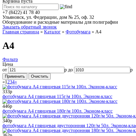
Корзина пуста
+7 (8422) 41 78 40
Ульяновск, ул. Федерации, дом № 25, оф. 32
Оборудование и расходные материалы для полиграфии
Заказать обратный звонок
Главная страница
»
Каталог
»
Фотобумага
»
А4
А4
Фильтр
Цена
от
р до
р
«
1
2
3
4
»
333р
фотобумага А4 глянцевая 115г/м 100л. Эконом-класс
446р
фотобумага А4 глянцевая 180г/м 100л. Эконом-класс
340р
фотобумага А4 глянцевая двусторонняя 120г/м 50л. Эконом-кла
362р