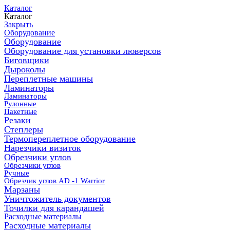
Каталог
Каталог
Закрыть
Оборудование
Оборудование
Оборудование для установки люверсов
Биговщики
Дыроколы
Переплетные машины
Ламинаторы
Ламинаторы
Рулонные
Пакетные
Резаки
Степлеры
Термопереплетное оборудование
Нарезчики визиток
Обрезчики углов
Обрезчики углов
Ручные
Обрезчик углов AD -1 Warrior
Марзаны
Уничтожитель документов
Точилки для карандашей
Расходные материалы
Расходные материалы