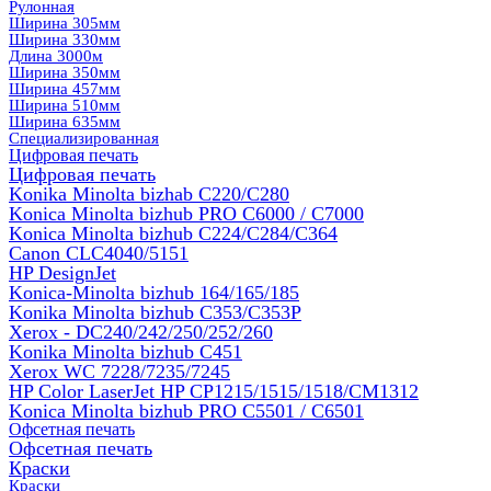
Рулонная
Ширина 305мм
Ширина 330мм
Длина 3000м
Ширина 350мм
Ширина 457мм
Ширина 510мм
Ширина 635мм
Специализированная
Цифровая печать
Цифровая печать
Konika Minolta bizhab C220/C280
Konica Minolta bizhub PRO C6000 / C7000
Konica Minolta bizhub С224/С284/С364
Canon CLC4040/5151
HP DesignJet
Konica-Minolta bizhub 164/165/185
Konika Minolta bizhub C353/C353Р
Xerox - DC240/242/250/252/260
Konika Minolta bizhub C451
Xerox WC 7228/7235/7245
HP Color LaserJet HP CP1215/1515/1518/CM1312
Konica Minolta bizhub PRO С5501 / С6501
Офсетная печать
Офсетная печать
Краски
Краски