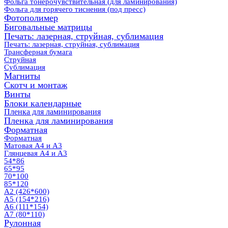
Фольга тонерочувствительная (для ламинирования)
Фольга для горячего тиснения (под пресс)
Фотополимер
Биговальные матрицы
Печать: лазерная, струйная, сублимация
Печать: лазерная, струйная, сублимация
Трансферная бумага
Струйная
Сублимация
Магниты
Скотч и монтаж
Винты
Блоки календарные
Пленка для ламинирования
Пленка для ламинирования
Форматная
Форматная
Матовая А4 и А3
Глянцевая А4 и А3
54*86
65*95
70*100
85*120
А2 (426*600)
А5 (154*216)
А6 (111*154)
А7 (80*110)
Рулонная