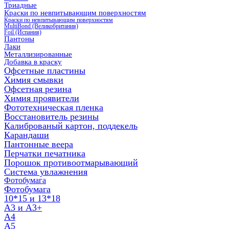
Триадные
Краски по невпитывающим поверхностям
Краски по невпитывающим поверхностям
MultiBond (Великобритания)
Foil (Испания)
Пантоны
Лаки
Металлизированные
Добавка в краску
Офсетные пластины
Химия смывки
Офсетная резина
Химия проявители
Фототехническая пленка
Восстановитель резины
Калиброваный картон, поддекель
Карандаши
Пантонные веера
Перчатки печатника
Порошок противоотмарывающий
Система увлажнения
Фотобумага
Фотобумага
10*15 и 13*18
A3 и А3+
А4
А5