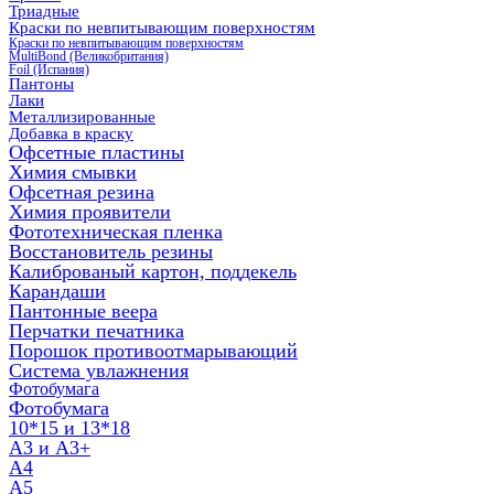
Триадные
Краски по невпитывающим поверхностям
Краски по невпитывающим поверхностям
MultiBond (Великобритания)
Foil (Испания)
Пантоны
Лаки
Металлизированные
Добавка в краску
Офсетные пластины
Химия смывки
Офсетная резина
Химия проявители
Фототехническая пленка
Восстановитель резины
Калиброваный картон, поддекель
Карандаши
Пантонные веера
Перчатки печатника
Порошок противоотмарывающий
Система увлажнения
Фотобумага
Фотобумага
10*15 и 13*18
A3 и А3+
А4
А5