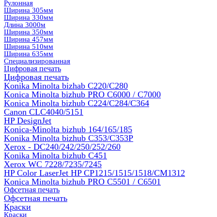
Рулонная
Ширина 305мм
Ширина 330мм
Длина 3000м
Ширина 350мм
Ширина 457мм
Ширина 510мм
Ширина 635мм
Специализированная
Цифровая печать
Цифровая печать
Konika Minolta bizhab C220/C280
Konica Minolta bizhub PRO C6000 / C7000
Konica Minolta bizhub С224/С284/С364
Canon CLC4040/5151
HP DesignJet
Konica-Minolta bizhub 164/165/185
Konika Minolta bizhub C353/C353Р
Xerox - DC240/242/250/252/260
Konika Minolta bizhub C451
Xerox WC 7228/7235/7245
HP Color LaserJet HP CP1215/1515/1518/CM1312
Konica Minolta bizhub PRO С5501 / С6501
Офсетная печать
Офсетная печать
Краски
Краски