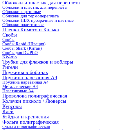
Обложки и пластик для переплета
Обложки и пластик для переплета
Обложки картонные
Обложки для термопереплета
Обложки ПВХ прозрачные и цветные
Обложки пластиковые
Пленка Кимото и Калька
Скобы
Скобы
Скобы Rapid (Швеция)
Скобы Shark (Китай)
Скобы для DUPLO
KW-trio
Трубки для флажков и воблеры
Ригели
Пружины в бобинах
Пружина нарезанная А4
Пружина нарезанная А4
Металлические А4
Пластиковые А4
Проволока полиграфическая
Колечки пикколо / Люверсы
Курсоры
Клей
Бэйджи и крепления
Фольга полиграфическая
Фольга полиграфическая