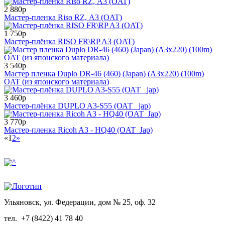
2 880р
Мастер-пленка Riso RZ, А3 (OAT)
1 750р
Мастер-плёнка RISO FR\RP A3 (OAT)
3 540р
Мастер пленка Duplo DR-46 (460) (Japan) (А3х220) (100m)
OAT (из японского материала)
3 460р
Мастер-плёнка DUPLO A3-S55 (ОАТ _jap)
3 770р
Мастер-пленка Ricoh A3 - HQ40 (OAT_Jap)
«
1
2
»
Ульяновск, ул. Федерации, дом № 25, оф. 32
тел.
+7 (8422) 41 78 40