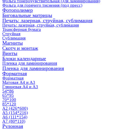
Фольга тонерочувствительная (для ламинирования)
Фольга для горячего тиснения (под пресс)
Фотополимер
Биговальные матрицы
Печать: лазерная, струйная, сублимация
Печать: лазерная, струйная, сублимация
Трансферная бумага
Струйная
Сублимация
Магниты
Скотч и монтаж
Винты
Блоки календарные
Пленка для ламинирования
Пленка для ламинирования
Форматная
Форматная
Матовая А4 и А3
Глянцевая А4 и А3
54*86
65*95
70*100
85*120
А2 (426*600)
А5 (154*216)
А6 (111*154)
А7 (80*110)
Рулонная