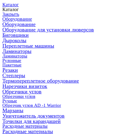
Каталог
Каталог
Закрыть
Оборудование
Оборудование
Оборудование для установки люверсов
Биговщики
Дыроколы
Переплетные машины
Ламинаторы
Ламинаторы
Рулонные
Пакетные
Резаки
Степлеры
Термопереплетное оборудование
Нарезчики визиток
Обрезчики углов
Обрезчики углов
Ручные
Обрезчик углов AD -1 Warrior
Марзаны
Уничтожитель документов
Точилки для карандашей
Расходные материалы
Расходные материалы