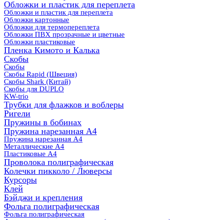
Обложки и пластик для переплета
Обложки и пластик для переплета
Обложки картонные
Обложки для термопереплета
Обложки ПВХ прозрачные и цветные
Обложки пластиковые
Пленка Кимото и Калька
Скобы
Скобы
Скобы Rapid (Швеция)
Скобы Shark (Китай)
Скобы для DUPLO
KW-trio
Трубки для флажков и воблеры
Ригели
Пружины в бобинах
Пружина нарезанная А4
Пружина нарезанная А4
Металлические А4
Пластиковые А4
Проволока полиграфическая
Колечки пикколо / Люверсы
Курсоры
Клей
Бэйджи и крепления
Фольга полиграфическая
Фольга полиграфическая