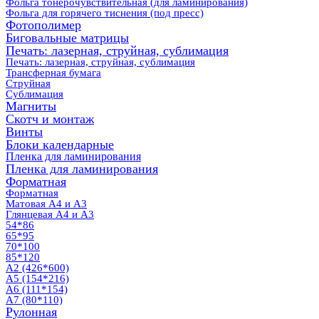
Фольга тонерочувствительная (для ламинирования)
Фольга для горячего тиснения (под пресс)
Фотополимер
Биговальные матрицы
Печать: лазерная, струйная, сублимация
Печать: лазерная, струйная, сублимация
Трансферная бумага
Струйная
Сублимация
Магниты
Скотч и монтаж
Винты
Блоки календарные
Пленка для ламинирования
Пленка для ламинирования
Форматная
Форматная
Матовая А4 и А3
Глянцевая А4 и А3
54*86
65*95
70*100
85*120
А2 (426*600)
А5 (154*216)
А6 (111*154)
А7 (80*110)
Рулонная