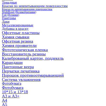
Триадные
Краски по невпитывающим поверхностям
Краски по невпитывающим поверхностям
MultiBond (Великобритания)
Foil (Испания)
Пантоны
Лаки
Металлизированные
Добавка в краску
Офсетные пластины
Химия смывки
Офсетная резина
Химия проявители
Фототехническая пленка
Восстановитель резины
Калиброваный картон, поддекель
Карандаши
Пантонные веера
Перчатки печатника
Порошок противоотмарывающий
Система увлажнения
Фотобумага
Фотобумага
10*15 и 13*18
A3 и А3+
А4
А5