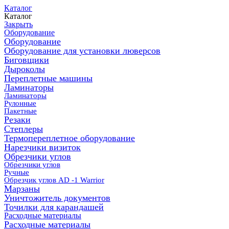
Каталог
Каталог
Закрыть
Оборудование
Оборудование
Оборудование для установки люверсов
Биговщики
Дыроколы
Переплетные машины
Ламинаторы
Ламинаторы
Рулонные
Пакетные
Резаки
Степлеры
Термопереплетное оборудование
Нарезчики визиток
Обрезчики углов
Обрезчики углов
Ручные
Обрезчик углов AD -1 Warrior
Марзаны
Уничтожитель документов
Точилки для карандашей
Расходные материалы
Расходные материалы