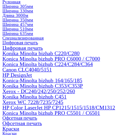
Рулонная
Ширина 305мм
Ширина 330мм
Длина 3000м
Ширина 350мм
Ширина 457мм
Ширина 510мм
Ширина 635мм
Специализированная
Цифровая печать
Цифровая печать
Konika Minolta bizhab C220/C280
Konica Minolta bizhub PRO C6000 / C7000
Konica Minolta bizhub С224/С284/С364
Canon CLC4040/5151
HP DesignJet
Konica-Minolta bizhub 164/165/185
Konika Minolta bizhub C353/C353Р
Xerox - DC240/242/250/252/260
Konika Minolta bizhub C451
Xerox WC 7228/7235/7245
HP Color LaserJet HP CP1215/1515/1518/CM1312
Konica Minolta bizhub PRO С5501 / С6501
Офсетная печать
Офсетная печать
Краски
Краски