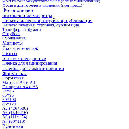
Фольга тонерочувствительная (для ламинирования)
Фольга для горячего тиснения (под пресс)
Фотополимер
Биговальные матрицы
Печать: лазерная, струйная, сублимация
Печать: лазерная, струйная, сублимация
Трансферная бумага
Струйная
Сублимация
Магниты
Скотч и монтаж
Винты
Блоки календарные
Пленка для ламинирования
Пленка для ламинирования
Форматная
Форматная
Матовая А4 и А3
Глянцевая А4 и А3
54*86
65*95
70*100
85*120
А2 (426*600)
А5 (154*216)
А6 (111*154)
А7 (80*110)
Рулонная