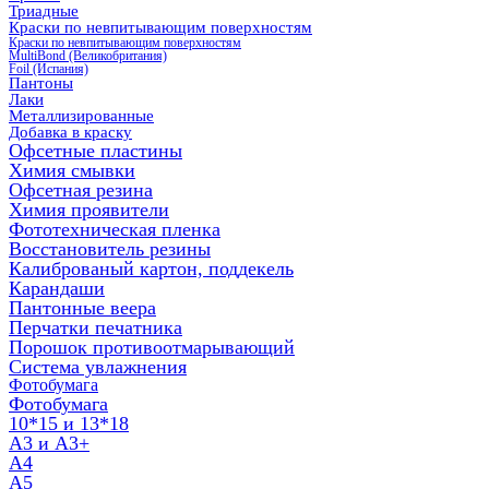
Триадные
Краски по невпитывающим поверхностям
Краски по невпитывающим поверхностям
MultiBond (Великобритания)
Foil (Испания)
Пантоны
Лаки
Металлизированные
Добавка в краску
Офсетные пластины
Химия смывки
Офсетная резина
Химия проявители
Фототехническая пленка
Восстановитель резины
Калиброваный картон, поддекель
Карандаши
Пантонные веера
Перчатки печатника
Порошок противоотмарывающий
Система увлажнения
Фотобумага
Фотобумага
10*15 и 13*18
A3 и А3+
А4
А5