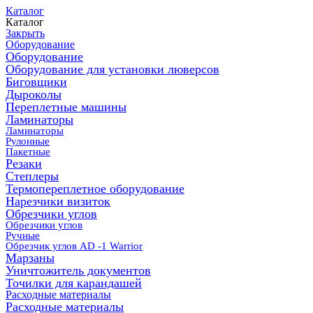
Каталог
Каталог
Закрыть
Оборудование
Оборудование
Оборудование для установки люверсов
Биговщики
Дыроколы
Переплетные машины
Ламинаторы
Ламинаторы
Рулонные
Пакетные
Резаки
Степлеры
Термопереплетное оборудование
Нарезчики визиток
Обрезчики углов
Обрезчики углов
Ручные
Обрезчик углов AD -1 Warrior
Марзаны
Уничтожитель документов
Точилки для карандашей
Расходные материалы
Расходные материалы