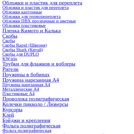
Обложки и пластик для переплета
Обложки и пластик для переплета
Обложки картонные
Обложки для термопереплета
Обложки ПВХ прозрачные и цветные
Обложки пластиковые
Пленка Кимото и Калька
Скобы
Скобы
Скобы Rapid (Швеция)
Скобы Shark (Китай)
Скобы для DUPLO
KW-trio
Трубки для флажков и воблеры
Ригели
Пружины в бобинах
Пружина нарезанная А4
Пружина нарезанная А4
Металлические А4
Пластиковые А4
Проволока полиграфическая
Колечки пикколо / Люверсы
Курсоры
Клей
Бэйджи и крепления
Фольга полиграфическая
Фольга полиграфическая