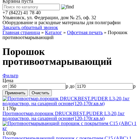
Корзина пуста
+7 (8422) 41 78 40
Ульяновск, ул. Федерации, дом № 25, оф. 32
Оборудование и расходные материалы для полиграфии
Заказать обратный звонок
Главная страница
»
Каталог
»
Офсетная печать
»
Порошок
противоотмарывающий
Порошок
противоотмарывающий
Фильтр
Цена
от
р до
р
1 170р
Противоотмар.порошок DRUCKBEST.PUDER L3-20,1кг
водораствор. на сахарной основе(120-170г.кв.м)
1 010р
Противоотмарывающий порошок с покрытием С15 (АВС) 1