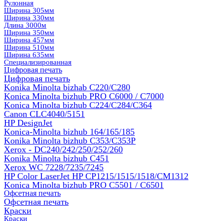
Рулонная
Ширина 305мм
Ширина 330мм
Длина 3000м
Ширина 350мм
Ширина 457мм
Ширина 510мм
Ширина 635мм
Специализированная
Цифровая печать
Цифровая печать
Konika Minolta bizhab C220/C280
Konica Minolta bizhub PRO C6000 / C7000
Konica Minolta bizhub С224/С284/С364
Canon CLC4040/5151
HP DesignJet
Konica-Minolta bizhub 164/165/185
Konika Minolta bizhub C353/C353Р
Xerox - DC240/242/250/252/260
Konika Minolta bizhub C451
Xerox WC 7228/7235/7245
HP Color LaserJet HP CP1215/1515/1518/CM1312
Konica Minolta bizhub PRO С5501 / С6501
Офсетная печать
Офсетная печать
Краски
Краски