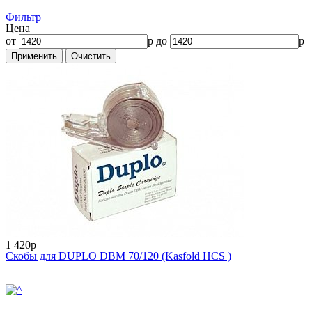
Фильтр
Цена
от
р до
р
1 420р
Скобы для DUPLO DВМ 70/120 (Kasfold HCS )