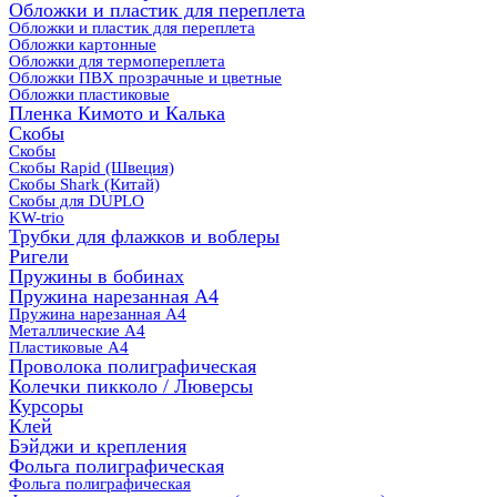
Обложки и пластик для переплета
Обложки и пластик для переплета
Обложки картонные
Обложки для термопереплета
Обложки ПВХ прозрачные и цветные
Обложки пластиковые
Пленка Кимото и Калька
Скобы
Скобы
Скобы Rapid (Швеция)
Скобы Shark (Китай)
Скобы для DUPLO
KW-trio
Трубки для флажков и воблеры
Ригели
Пружины в бобинах
Пружина нарезанная А4
Пружина нарезанная А4
Металлические А4
Пластиковые А4
Проволока полиграфическая
Колечки пикколо / Люверсы
Курсоры
Клей
Бэйджи и крепления
Фольга полиграфическая
Фольга полиграфическая