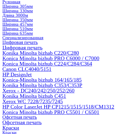
Рулонная
Ширина 305мм
Ширина 330мм
Длина 3000м
Ширина 350мм
Ширина 457мм
Ширина 510мм
Ширина 635мм
Специализированная
Цифровая печать
Цифровая печать
Konika Minolta bizhab C220/C280
Konica Minolta bizhub PRO C6000 / C7000
Konica Minolta bizhub С224/С284/С364
Canon CLC4040/5151
HP DesignJet
Konica-Minolta bizhub 164/165/185
Konika Minolta bizhub C353/C353Р
Xerox - DC240/242/250/252/260
Konika Minolta bizhub C451
Xerox WC 7228/7235/7245
HP Color LaserJet HP CP1215/1515/1518/CM1312
Konica Minolta bizhub PRO С5501 / С6501
Офсетная печать
Офсетная печать
Краски
Краски