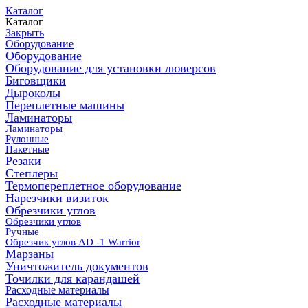
Каталог
Каталог
Закрыть
Оборудование
Оборудование
Оборудование для установки люверсов
Биговщики
Дыроколы
Переплетные машины
Ламинаторы
Ламинаторы
Рулонные
Пакетные
Резаки
Степлеры
Термопереплетное оборудование
Нарезчики визиток
Обрезчики углов
Обрезчики углов
Ручные
Обрезчик углов AD -1 Warrior
Марзаны
Уничтожитель документов
Точилки для карандашей
Расходные материалы
Расходные материалы