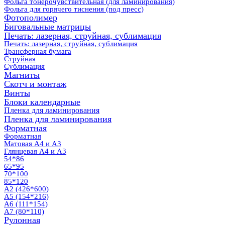
Фольга тонерочувствительная (для ламинирования)
Фольга для горячего тиснения (под пресс)
Фотополимер
Биговальные матрицы
Печать: лазерная, струйная, сублимация
Печать: лазерная, струйная, сублимация
Трансферная бумага
Струйная
Сублимация
Магниты
Скотч и монтаж
Винты
Блоки календарные
Пленка для ламинирования
Пленка для ламинирования
Форматная
Форматная
Матовая А4 и А3
Глянцевая А4 и А3
54*86
65*95
70*100
85*120
А2 (426*600)
А5 (154*216)
А6 (111*154)
А7 (80*110)
Рулонная