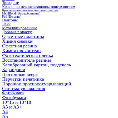
Триадные
Краски по невпитывающим поверхностям
Краски по невпитывающим поверхностям
MultiBond (Великобритания)
Foil (Испания)
Пантоны
Лаки
Металлизированные
Добавка в краску
Офсетные пластины
Химия смывки
Офсетная резина
Химия проявители
Фототехническая пленка
Восстановитель резины
Калиброваный картон, поддекель
Карандаши
Пантонные веера
Перчатки печатника
Порошок противоотмарывающий
Система увлажнения
Фотобумага
Фотобумага
10*15 и 13*18
A3 и А3+
А4
А5