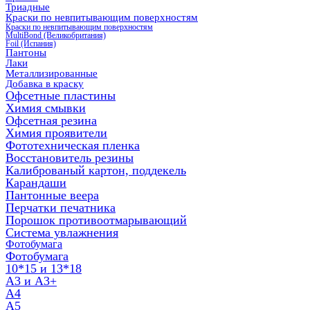
Триадные
Краски по невпитывающим поверхностям
Краски по невпитывающим поверхностям
MultiBond (Великобритания)
Foil (Испания)
Пантоны
Лаки
Металлизированные
Добавка в краску
Офсетные пластины
Химия смывки
Офсетная резина
Химия проявители
Фототехническая пленка
Восстановитель резины
Калиброваный картон, поддекель
Карандаши
Пантонные веера
Перчатки печатника
Порошок противоотмарывающий
Система увлажнения
Фотобумага
Фотобумага
10*15 и 13*18
A3 и А3+
А4
А5