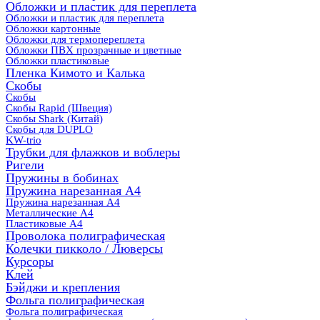
Обложки и пластик для переплета
Обложки и пластик для переплета
Обложки картонные
Обложки для термопереплета
Обложки ПВХ прозрачные и цветные
Обложки пластиковые
Пленка Кимото и Калька
Скобы
Скобы
Скобы Rapid (Швеция)
Скобы Shark (Китай)
Скобы для DUPLO
KW-trio
Трубки для флажков и воблеры
Ригели
Пружины в бобинах
Пружина нарезанная А4
Пружина нарезанная А4
Металлические А4
Пластиковые А4
Проволока полиграфическая
Колечки пикколо / Люверсы
Курсоры
Клей
Бэйджи и крепления
Фольга полиграфическая
Фольга полиграфическая