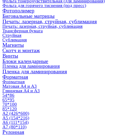
Фольга тонерочувствительная (для ламинирования)
Фольга для горячего тиснения (под пресс)
Фотополимер
Биговальные матрицы
Печать: лазерная, струйная, сублимация
Печать: лазерная, струйная, сублимация
Трансферная бумага
Струйная
Сублимация
Магниты
Скотч и монтаж
Винты
Блоки календарные
Пленка для ламинирования
Пленка для ламинирования
Форматная
Форматная
Матовая А4 и А3
Глянцевая А4 и А3
54*86
65*95
70*100
85*120
А2 (426*600)
А5 (154*216)
А6 (111*154)
А7 (80*110)
Рулонная