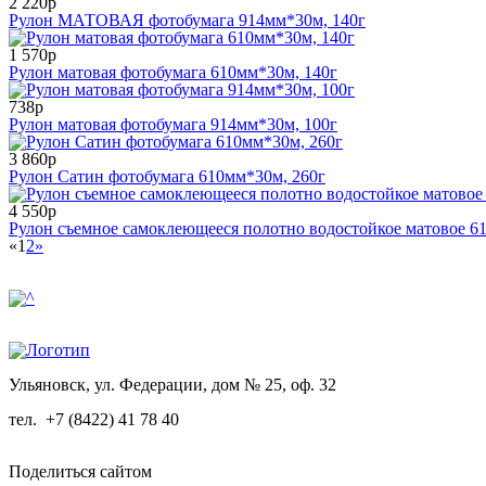
2 220р
Рулон МАТОВАЯ фотобумага 914мм*30м, 140г
1 570р
Рулон матовая фотобумага 610мм*30м, 140г
738р
Рулон матовая фотобумага 914мм*30м, 100г
3 860р
Рулон Сатин фотобумага 610мм*30м, 260г
4 550р
Рулон съемное самоклеющееся полотно водостойкое матовое 61
«
1
2
»
Ульяновск, ул. Федерации, дом № 25, оф. 32
тел.
+7 (8422) 41 78 40
Поделиться сайтом