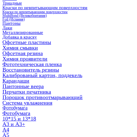
Триадные
Краски по невпитывающим поверхностям
Краски по невпитывающим поверхностям
MultiBond (Великобритания)
Foil (Испания)
Пантоны
Лаки
Металлизированные
Добавка в краску
Офсетные пластины
Химия смывки
Офсетная резина
Химия проявители
Фототехническая пленка
Восстановитель резины
Калиброваный картон, поддекель
Карандаши
Пантонные веера
Перчатки печатника
Порошок противоотмарывающий
Система увлажнения
Фотобумага
Фотобумага
10*15 и 13*18
A3 и А3+
А4
А5