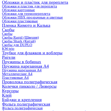
Обложки и пластик для переплета
Обложки и пластик для переплета
Обложки картонные
Обложки для термопереплета
Обложки ПВХ прозрачные и цветные
Обложки пластиковые
Пленка Кимото и Калька
Скобы
Скобы
Скобы Rapid (Швеция)
Скобы Shark (Китай)
Скобы для DUPLO
KW-trio
Трубки для флажков и воблеры
Ригели
Пружины в бобинах
Пружина нарезанная А4
Пружина нарезанная А4
Металлические А4
Пластиковые А4
Проволока полиграфическая
Колечки пикколо / Люверсы
Курсоры
Клей
Бэйджи и крепления
Фольга полиграфическая
Фольга полиграфическая