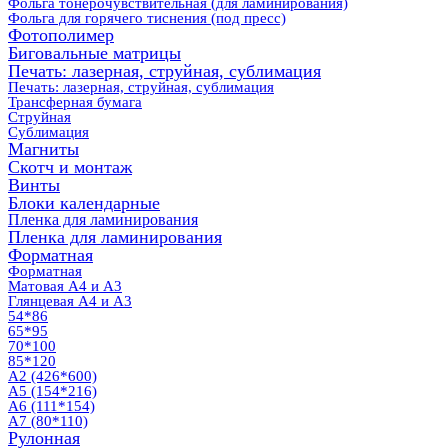
Фольга тонерочувствительная (для ламинирования)
Фольга для горячего тиснения (под пресс)
Фотополимер
Биговальные матрицы
Печать: лазерная, струйная, сублимация
Печать: лазерная, струйная, сублимация
Трансферная бумага
Струйная
Сублимация
Магниты
Скотч и монтаж
Винты
Блоки календарные
Пленка для ламинирования
Пленка для ламинирования
Форматная
Форматная
Матовая А4 и А3
Глянцевая А4 и А3
54*86
65*95
70*100
85*120
А2 (426*600)
А5 (154*216)
А6 (111*154)
А7 (80*110)
Рулонная