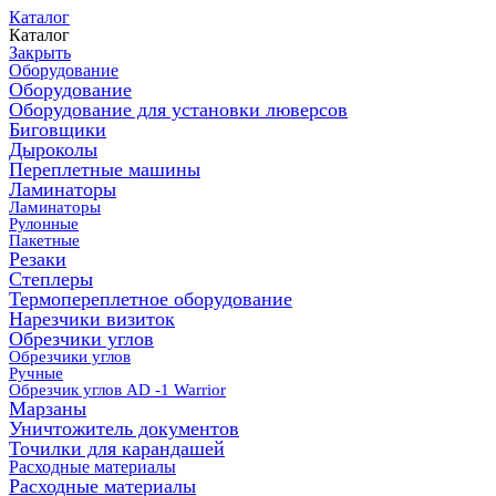
Каталог
Каталог
Закрыть
Оборудование
Оборудование
Оборудование для установки люверсов
Биговщики
Дыроколы
Переплетные машины
Ламинаторы
Ламинаторы
Рулонные
Пакетные
Резаки
Степлеры
Термопереплетное оборудование
Нарезчики визиток
Обрезчики углов
Обрезчики углов
Ручные
Обрезчик углов AD -1 Warrior
Марзаны
Уничтожитель документов
Точилки для карандашей
Расходные материалы
Расходные материалы