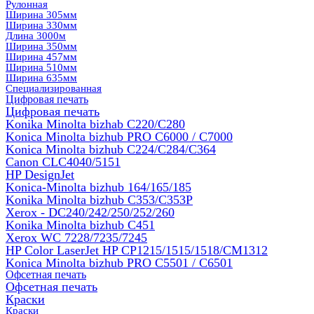
Рулонная
Ширина 305мм
Ширина 330мм
Длина 3000м
Ширина 350мм
Ширина 457мм
Ширина 510мм
Ширина 635мм
Специализированная
Цифровая печать
Цифровая печать
Konika Minolta bizhab C220/C280
Konica Minolta bizhub PRO C6000 / C7000
Konica Minolta bizhub С224/С284/С364
Canon CLC4040/5151
HP DesignJet
Konica-Minolta bizhub 164/165/185
Konika Minolta bizhub C353/C353Р
Xerox - DC240/242/250/252/260
Konika Minolta bizhub C451
Xerox WC 7228/7235/7245
HP Color LaserJet HP CP1215/1515/1518/CM1312
Konica Minolta bizhub PRO С5501 / С6501
Офсетная печать
Офсетная печать
Краски
Краски