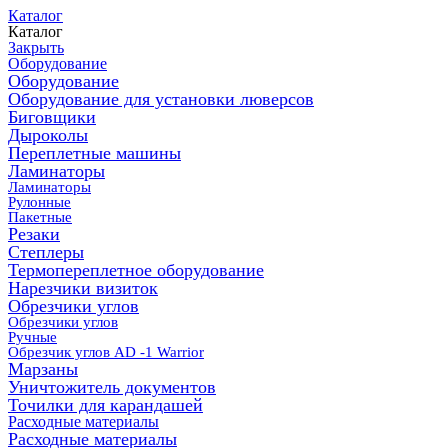
Каталог
Каталог
Закрыть
Оборудование
Оборудование
Оборудование для установки люверсов
Биговщики
Дыроколы
Переплетные машины
Ламинаторы
Ламинаторы
Рулонные
Пакетные
Резаки
Степлеры
Термопереплетное оборудование
Нарезчики визиток
Обрезчики углов
Обрезчики углов
Ручные
Обрезчик углов AD -1 Warrior
Марзаны
Уничтожитель документов
Точилки для карандашей
Расходные материалы
Расходные материалы