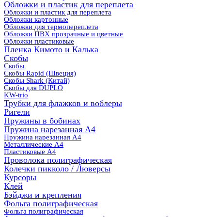
Обложки и пластик для переплета
Обложки и пластик для переплета
Обложки картонные
Обложки для термопереплета
Обложки ПВХ прозрачные и цветные
Обложки пластиковые
Пленка Кимото и Калька
Скобы
Скобы
Скобы Rapid (Швеция)
Скобы Shark (Китай)
Скобы для DUPLO
KW-trio
Трубки для флажков и воблеры
Ригели
Пружины в бобинах
Пружина нарезанная А4
Пружина нарезанная А4
Металлические А4
Пластиковые А4
Проволока полиграфическая
Колечки пикколо / Люверсы
Курсоры
Клей
Бэйджи и крепления
Фольга полиграфическая
Фольга полиграфическая