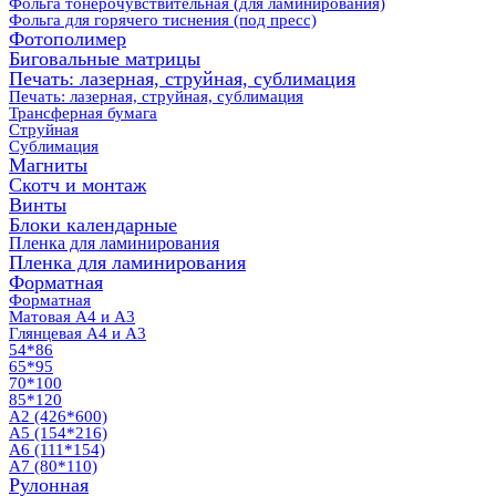
Фольга тонерочувствительная (для ламинирования)
Фольга для горячего тиснения (под пресс)
Фотополимер
Биговальные матрицы
Печать: лазерная, струйная, сублимация
Печать: лазерная, струйная, сублимация
Трансферная бумага
Струйная
Сублимация
Магниты
Скотч и монтаж
Винты
Блоки календарные
Пленка для ламинирования
Пленка для ламинирования
Форматная
Форматная
Матовая А4 и А3
Глянцевая А4 и А3
54*86
65*95
70*100
85*120
А2 (426*600)
А5 (154*216)
А6 (111*154)
А7 (80*110)
Рулонная