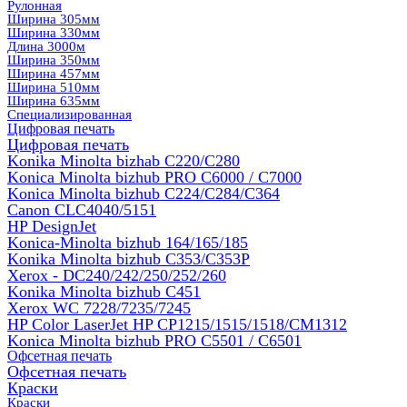
Рулонная
Ширина 305мм
Ширина 330мм
Длина 3000м
Ширина 350мм
Ширина 457мм
Ширина 510мм
Ширина 635мм
Специализированная
Цифровая печать
Цифровая печать
Konika Minolta bizhab C220/C280
Konica Minolta bizhub PRO C6000 / C7000
Konica Minolta bizhub С224/С284/С364
Canon CLC4040/5151
HP DesignJet
Konica-Minolta bizhub 164/165/185
Konika Minolta bizhub C353/C353Р
Xerox - DC240/242/250/252/260
Konika Minolta bizhub C451
Xerox WC 7228/7235/7245
HP Color LaserJet HP CP1215/1515/1518/CM1312
Konica Minolta bizhub PRO С5501 / С6501
Офсетная печать
Офсетная печать
Краски
Краски