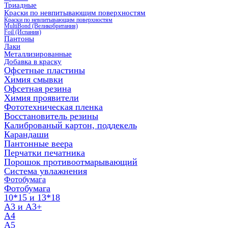
Триадные
Краски по невпитывающим поверхностям
Краски по невпитывающим поверхностям
MultiBond (Великобритания)
Foil (Испания)
Пантоны
Лаки
Металлизированные
Добавка в краску
Офсетные пластины
Химия смывки
Офсетная резина
Химия проявители
Фототехническая пленка
Восстановитель резины
Калиброваный картон, поддекель
Карандаши
Пантонные веера
Перчатки печатника
Порошок противоотмарывающий
Система увлажнения
Фотобумага
Фотобумага
10*15 и 13*18
A3 и А3+
А4
А5