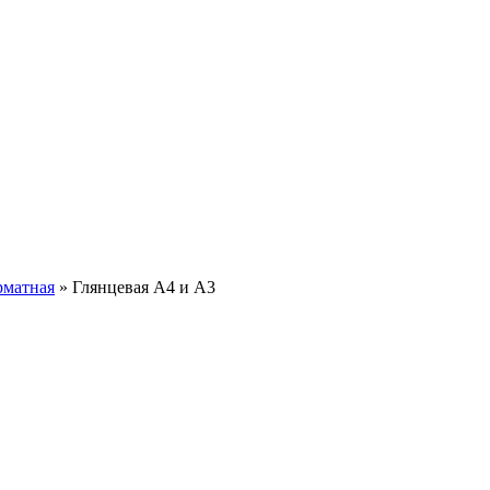
матная
»
Глянцевая А4 и А3