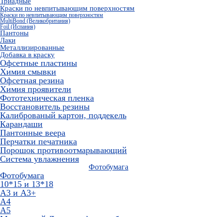
Триадные
Краски по невпитывающим поверхностям
Краски по невпитывающим поверхностям
MultiBond (Великобритания)
Foil (Испания)
Пантоны
Лаки
Металлизированные
Добавка в краску
Офсетные пластины
Химия смывки
Офсетная резина
Химия проявители
Фототехническая пленка
Восстановитель резины
Калиброваный картон, поддекель
Карандаши
Пантонные веера
Перчатки печатника
Порошок противоотмарывающий
Система увлажнения
Фотобумага
Фотобумага
10*15 и 13*18
A3 и А3+
А4
А5