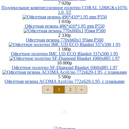
7 020р
Поддекельное компрессионное полотно CORAL 1280GKx1070-
1.0, ST
1 010р
Офсетная резина 496*410*1.95 mm P550
2 330р
Офсетная резина 770х660х1,95мм Р560
1 180р
Офсетное полотно IMC UD ECO Blanket 337х500 1,95
10 000р
Офсетное полотно SF-Diamond Blanket 1060x885 1.97
5 580р
Офсетная резина ACOMA AcoUno 772x629-1.95, с планками
«
1
2
»