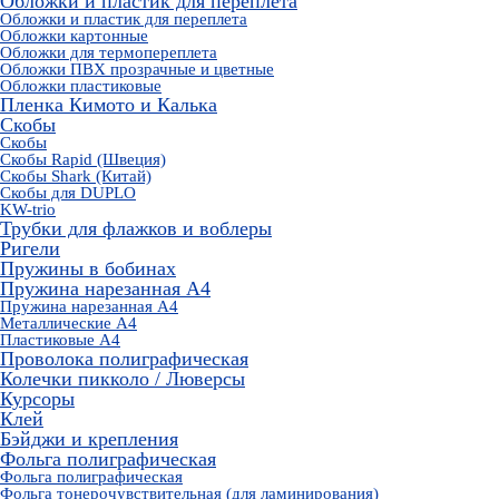
Обложки и пластик для переплета
Обложки и пластик для переплета
Обложки картонные
Обложки для термопереплета
Обложки ПВХ прозрачные и цветные
Обложки пластиковые
Пленка Кимото и Калька
Скобы
Скобы
Скобы Rapid (Швеция)
Скобы Shark (Китай)
Скобы для DUPLO
KW-trio
Трубки для флажков и воблеры
Ригели
Пружины в бобинах
Пружина нарезанная А4
Пружина нарезанная А4
Металлические А4
Пластиковые А4
Проволока полиграфическая
Колечки пикколо / Люверсы
Курсоры
Клей
Бэйджи и крепления
Фольга полиграфическая
Фольга полиграфическая
Фольга тонерочувствительная (для ламинирования)