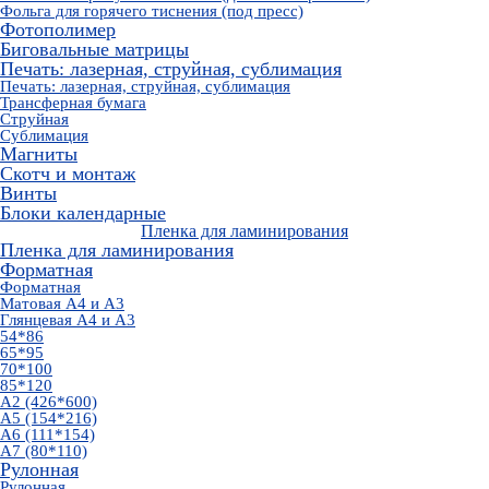
Фольга для горячего тиснения (под пресс)
Фотополимер
Биговальные матрицы
Печать: лазерная, струйная, сублимация
Печать: лазерная, струйная, сублимация
Трансферная бумага
Струйная
Сублимация
Магниты
Скотч и монтаж
Винты
Блоки календарные
Пленка для ламинирования
Пленка для ламинирования
Форматная
Форматная
Матовая А4 и А3
Глянцевая А4 и А3
54*86
65*95
70*100
85*120
А2 (426*600)
А5 (154*216)
А6 (111*154)
А7 (80*110)
Рулонная
Рулонная