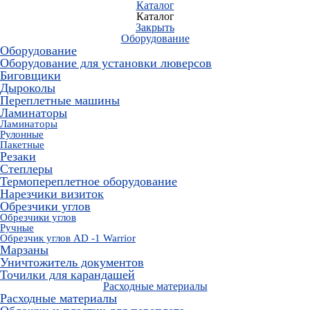
Каталог
Каталог
Закрыть
Оборудование
Оборудование
Оборудование для установки люверсов
Биговщики
Дыроколы
Переплетные машины
Ламинаторы
Ламинаторы
Рулонные
Пакетные
Резаки
Степлеры
Термопереплетное оборудование
Нарезчики визиток
Обрезчики углов
Обрезчики углов
Ручные
Обрезчик углов AD -1 Warrior
Марзаны
Уничтожитель документов
Точилки для карандашей
Расходные материалы
Расходные материалы