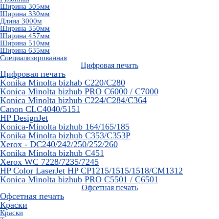
Ширина 305мм
Ширина 330мм
Длина 3000м
Ширина 350мм
Ширина 457мм
Ширина 510мм
Ширина 635мм
Специализированная
Цифровая печать
Цифровая печать
Konika Minolta bizhab C220/C280
Konica Minolta bizhub PRO C6000 / C7000
Konica Minolta bizhub С224/С284/С364
Canon CLC4040/5151
HP DesignJet
Konica-Minolta bizhub 164/165/185
Konika Minolta bizhub C353/C353Р
Xerox - DC240/242/250/252/260
Konika Minolta bizhub C451
Xerox WC 7228/7235/7245
HP Color LaserJet HP CP1215/1515/1518/CM1312
Konica Minolta bizhub PRO С5501 / С6501
Офсетная печать
Офсетная печать
Краски
Краски