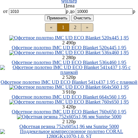
Фильтр
Цена
от
р до
р
«
1
2
»
2 490р
Офсетное полотно IMC UD ECO Blanket 520х445 1,95
2 280р
Офсетное полотно IMC UD ECO Blanket 536х460 1,95
2 520р
Офсетное полотно IMC UD ECO Blanket 541х437 1,95 с планкой
3 910р
Офсетное полотно IMC UD ECO Blanket 664х560 1,95
3 420р
Офсетное полотно IMC UD ECO Blanket 760х650 1,95
2 120р
Офсетная резина 752х605х1,96 мм Sunrise 5000