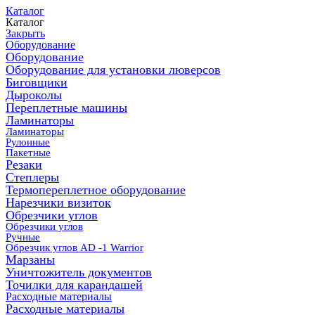
Каталог
Каталог
Закрыть
Оборудование
Оборудование
Оборудование для установки люверсов
Биговщики
Дыроколы
Переплетные машины
Ламинаторы
Ламинаторы
Рулонные
Пакетные
Резаки
Степлеры
Термопереплетное оборудование
Нарезчики визиток
Обрезчики углов
Обрезчики углов
Ручные
Обрезчик углов AD -1 Warrior
Марзаны
Уничтожитель документов
Точилки для карандашей
Расходные материалы
Расходные материалы