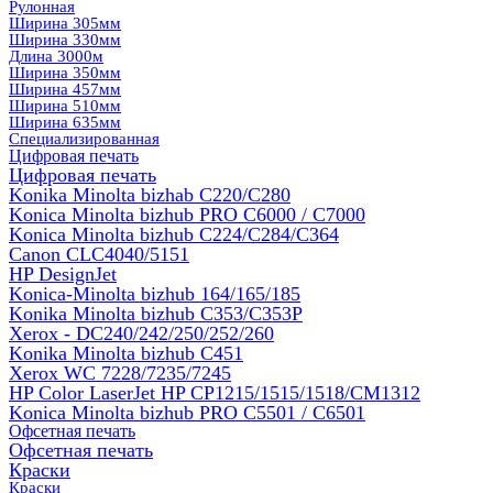
Рулонная
Ширина 305мм
Ширина 330мм
Длина 3000м
Ширина 350мм
Ширина 457мм
Ширина 510мм
Ширина 635мм
Специализированная
Цифровая печать
Цифровая печать
Konika Minolta bizhab C220/C280
Konica Minolta bizhub PRO C6000 / C7000
Konica Minolta bizhub С224/С284/С364
Canon CLC4040/5151
HP DesignJet
Konica-Minolta bizhub 164/165/185
Konika Minolta bizhub C353/C353Р
Xerox - DC240/242/250/252/260
Konika Minolta bizhub C451
Xerox WC 7228/7235/7245
HP Color LaserJet HP CP1215/1515/1518/CM1312
Konica Minolta bizhub PRO С5501 / С6501
Офсетная печать
Офсетная печать
Краски
Краски