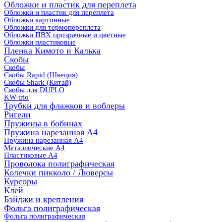
Обложки и пластик для переплета
Обложки и пластик для переплета
Обложки картонные
Обложки для термопереплета
Обложки ПВХ прозрачные и цветные
Обложки пластиковые
Пленка Кимото и Калька
Скобы
Скобы
Скобы Rapid (Швеция)
Скобы Shark (Китай)
Скобы для DUPLO
KW-trio
Трубки для флажков и воблеры
Ригели
Пружины в бобинах
Пружина нарезанная А4
Пружина нарезанная А4
Металлические А4
Пластиковые А4
Проволока полиграфическая
Колечки пикколо / Люверсы
Курсоры
Клей
Бэйджи и крепления
Фольга полиграфическая
Фольга полиграфическая