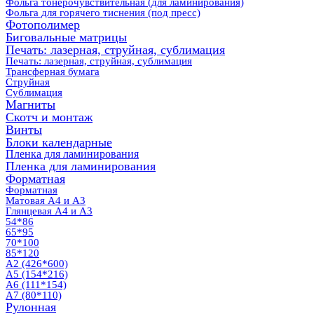
Фольга тонерочувствительная (для ламинирования)
Фольга для горячего тиснения (под пресс)
Фотополимер
Биговальные матрицы
Печать: лазерная, струйная, сублимация
Печать: лазерная, струйная, сублимация
Трансферная бумага
Струйная
Сублимация
Магниты
Скотч и монтаж
Винты
Блоки календарные
Пленка для ламинирования
Пленка для ламинирования
Форматная
Форматная
Матовая А4 и А3
Глянцевая А4 и А3
54*86
65*95
70*100
85*120
А2 (426*600)
А5 (154*216)
А6 (111*154)
А7 (80*110)
Рулонная