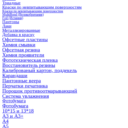
Триадные
Краски по невпитывающим поверхностям
Краски по невпитывающим поверхностям
MultiBond (Великобритания)
Foil (Испания)
Пантоны
Лаки
Металлизированные
Добавка в краску
Офсетные пластины
Химия смывки
Офсетная резина
Химия проявители
Фототехническая пленка
Восстановитель резины
Калиброваный картон, поддекель
Карандаши
Пантонные веера
Перчатки печатника
Порошок противоотмарывающий
Система увлажнения
Фотобумага
Фотобумага
10*15 и 13*18
A3 и А3+
А4
А5