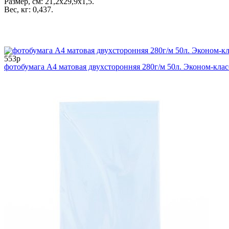
Размер, см: 21,2х29,9х1,5.
Вес, кг: 0,437.
553р
фотобумага А4 матовая двухсторонняя 280г/м 50л. Эконом-клас