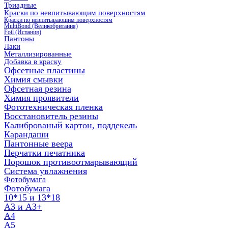
Триадные
Краски по невпитывающим поверхностям
Краски по невпитывающим поверхностям
MultiBond (Великобритания)
Foil (Испания)
Пантоны
Лаки
Металлизированные
Добавка в краску
Офсетные пластины
Химия смывки
Офсетная резина
Химия проявители
Фототехническая пленка
Восстановитель резины
Калиброваный картон, поддекель
Карандаши
Пантонные веера
Перчатки печатника
Порошок противоотмарывающий
Система увлажнения
Фотобумага
Фотобумага
10*15 и 13*18
A3 и А3+
А4
А5