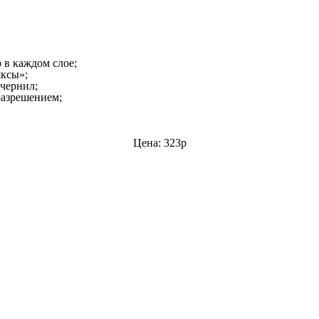
 в каждом слое;
яксы»;
чернил;
разрешением;
Цена: 323р