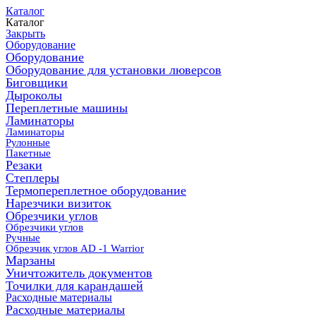
Каталог
Каталог
Закрыть
Оборудование
Оборудование
Оборудование для установки люверсов
Биговщики
Дыроколы
Переплетные машины
Ламинаторы
Ламинаторы
Рулонные
Пакетные
Резаки
Степлеры
Термопереплетное оборудование
Нарезчики визиток
Обрезчики углов
Обрезчики углов
Ручные
Обрезчик углов AD -1 Warrior
Марзаны
Уничтожитель документов
Точилки для карандашей
Расходные материалы
Расходные материалы