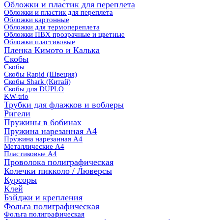
Обложки и пластик для переплета
Обложки и пластик для переплета
Обложки картонные
Обложки для термопереплета
Обложки ПВХ прозрачные и цветные
Обложки пластиковые
Пленка Кимото и Калька
Скобы
Скобы
Скобы Rapid (Швеция)
Скобы Shark (Китай)
Скобы для DUPLO
KW-trio
Трубки для флажков и воблеры
Ригели
Пружины в бобинах
Пружина нарезанная А4
Пружина нарезанная А4
Металлические А4
Пластиковые А4
Проволока полиграфическая
Колечки пикколо / Люверсы
Курсоры
Клей
Бэйджи и крепления
Фольга полиграфическая
Фольга полиграфическая