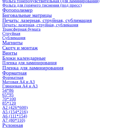
Фольга тонерочувствительная (для ламинирования)
Фольга для горячего тиснения (под пресс)
Фотополимер
Биговальные матрицы
Печать: лазерная, струйная, сублимация
Печать: лазерная, струйная, сублимация
Трансферная бумага
Струйная
Сублимация
Магниты
Скотч и монтаж
Винты
Блоки календарные
Пленка для ламинирования
Пленка для ламинирования
Форматная
Форматная
Матовая А4 и А3
Глянцевая А4 и А3
54*86
65*95
70*100
85*120
А2 (426*600)
А5 (154*216)
А6 (111*154)
А7 (80*110)
Рулонная