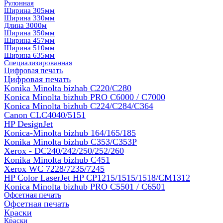
Рулонная
Ширина 305мм
Ширина 330мм
Длина 3000м
Ширина 350мм
Ширина 457мм
Ширина 510мм
Ширина 635мм
Специализированная
Цифровая печать
Цифровая печать
Konika Minolta bizhab C220/C280
Konica Minolta bizhub PRO C6000 / C7000
Konica Minolta bizhub С224/С284/С364
Canon CLC4040/5151
HP DesignJet
Konica-Minolta bizhub 164/165/185
Konika Minolta bizhub C353/C353Р
Xerox - DC240/242/250/252/260
Konika Minolta bizhub C451
Xerox WC 7228/7235/7245
HP Color LaserJet HP CP1215/1515/1518/CM1312
Konica Minolta bizhub PRO С5501 / С6501
Офсетная печать
Офсетная печать
Краски
Краски