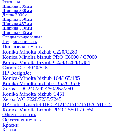
Рулонная
Ширина 305мм
Ширина 330мм
Длина 3000м
Ширина 350мм
Ширина 457мм
Ширина 510мм
Ширина 635мм
Специализированная
Цифровая печать
Цифровая печать
Konika Minolta bizhab C220/C280
Konica Minolta bizhub PRO C6000 / C7000
Konica Minolta bizhub С224/С284/С364
Canon CLC4040/5151
HP DesignJet
Konica-Minolta bizhub 164/165/185
Konika Minolta bizhub C353/C353Р
Xerox - DC240/242/250/252/260
Konika Minolta bizhub C451
Xerox WC 7228/7235/7245
HP Color LaserJet HP CP1215/1515/1518/CM1312
Konica Minolta bizhub PRO С5501 / С6501
Офсетная печать
Офсетная печать
Краски
Краски