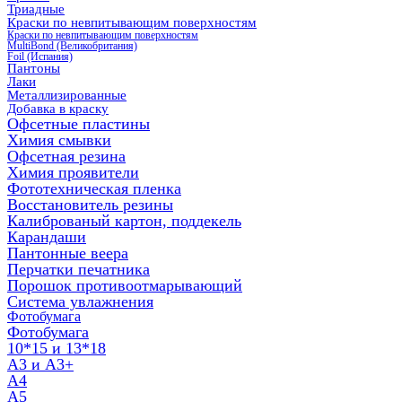
Триадные
Краски по невпитывающим поверхностям
Краски по невпитывающим поверхностям
MultiBond (Великобритания)
Foil (Испания)
Пантоны
Лаки
Металлизированные
Добавка в краску
Офсетные пластины
Химия смывки
Офсетная резина
Химия проявители
Фототехническая пленка
Восстановитель резины
Калиброваный картон, поддекель
Карандаши
Пантонные веера
Перчатки печатника
Порошок противоотмарывающий
Система увлажнения
Фотобумага
Фотобумага
10*15 и 13*18
A3 и А3+
А4
А5