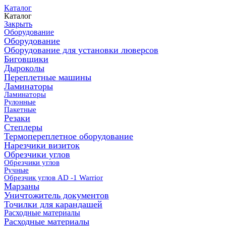
Каталог
Каталог
Закрыть
Оборудование
Оборудование
Оборудование для установки люверсов
Биговщики
Дыроколы
Переплетные машины
Ламинаторы
Ламинаторы
Рулонные
Пакетные
Резаки
Степлеры
Термопереплетное оборудование
Нарезчики визиток
Обрезчики углов
Обрезчики углов
Ручные
Обрезчик углов AD -1 Warrior
Марзаны
Уничтожитель документов
Точилки для карандашей
Расходные материалы
Расходные материалы