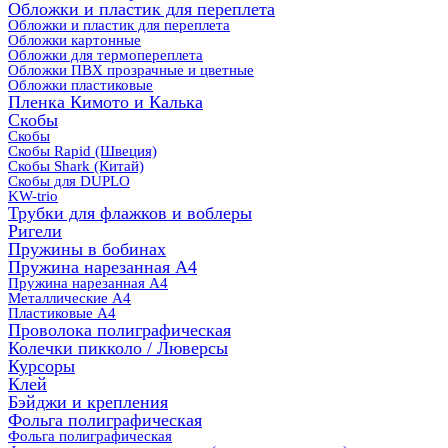
Обложки и пластик для переплета
Обложки и пластик для переплета
Обложки картонные
Обложки для термопереплета
Обложки ПВХ прозрачные и цветные
Обложки пластиковые
Пленка Кимото и Калька
Скобы
Скобы
Скобы Rapid (Швеция)
Скобы Shark (Китай)
Скобы для DUPLO
KW-trio
Трубки для флажков и воблеры
Ригели
Пружины в бобинах
Пружина нарезанная А4
Пружина нарезанная А4
Металлические А4
Пластиковые А4
Проволока полиграфическая
Колечки пикколо / Люверсы
Курсоры
Клей
Бэйджи и крепления
Фольга полиграфическая
Фольга полиграфическая