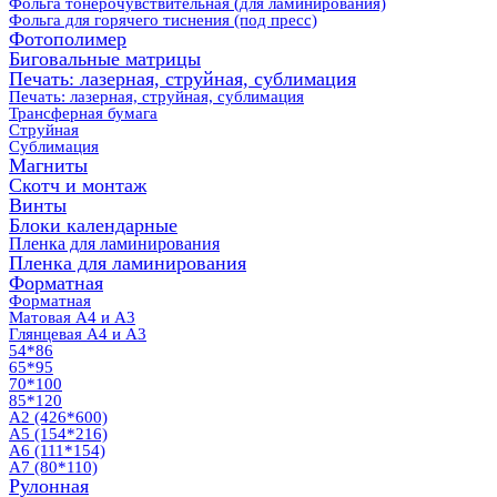
Фольга тонерочувствительная (для ламинирования)
Фольга для горячего тиснения (под пресс)
Фотополимер
Биговальные матрицы
Печать: лазерная, струйная, сублимация
Печать: лазерная, струйная, сублимация
Трансферная бумага
Струйная
Сублимация
Магниты
Скотч и монтаж
Винты
Блоки календарные
Пленка для ламинирования
Пленка для ламинирования
Форматная
Форматная
Матовая А4 и А3
Глянцевая А4 и А3
54*86
65*95
70*100
85*120
А2 (426*600)
А5 (154*216)
А6 (111*154)
А7 (80*110)
Рулонная