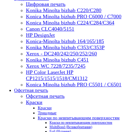
Цифровая печать
Konika Minolta bizhab C220/C280
Konica Minolta bizhub PRO C6000 / C7000
Konica Minolta bizhub С224/С284/С364
Canon CLC4040/5151
HP DesignJet
Konica-Minolta bizhub 164/165/185
Konika Minolta bizhub C353/C353Р
Xerox - DC240/242/250/252/260
Konika Minolta bizhub C451
Xerox WC 7228/7235/7245
HP Color LaserJet HP
CP1215/1515/1518/CM1312
Konica Minolta bizhub PRO С5501 / С6501
Офсетная печать
Офсетная печать
Краски
Краски
Триадные
Краски по невпитывающим поверхностям
Краски по невпитывающим поверхностям
MultiBond (Великобритания)
Foil (Испания)