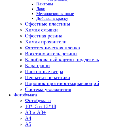
Пантоны
Лаки
Металлизированные
Добавка в краску
Офсетные пластины
Химия смывки
Офсетная резина
Химия проявители
Фототехническая пленка
Восстановитель резины
Калиброваный картон, поддекель
Карандаши
Пантонные веера
Перчатки печатника
Порошок противоотмарывающий
Система увлажнения
Фотобумага
Фотобумага
10*15 и 13*18
A3 и А3+
А4
А5