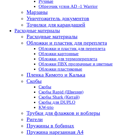
Ручные
Обрезчик углов AD -1 Warrior
Марзаны
Уничтожитель документов
Точилки для карандашей
Расходные материалы
Расходные материалы
Обложки и пластик для переплета
Обложки и пластик для переплета
Обложки картонные
Обложки для термопереплета
Обложки ПВХ прозрачные и цветные
Обложки пластиковые
Пленка Кимото и Калька
Скобы
Скобы
Скобы Rapid (Швеция)
Скобы Shark (Китай)
Скобы для DUPLO
KW-trio
Трубки для флажков и воблеры
Ригели
Пружины в бобинах
Пружина нарезанная А4