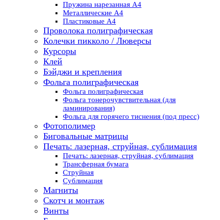
Пружина нарезанная А4
Металлические А4
Пластиковые А4
Проволока полиграфическая
Колечки пикколо / Люверсы
Курсоры
Клей
Бэйджи и крепления
Фольга полиграфическая
Фольга полиграфическая
Фольга тонерочувствительная (для
ламинирования)
Фольга для горячего тиснения (под пресс)
Фотополимер
Биговальные матрицы
Печать: лазерная, струйная, сублимация
Печать: лазерная, струйная, сублимация
Трансферная бумага
Струйная
Сублимация
Магниты
Скотч и монтаж
Винты