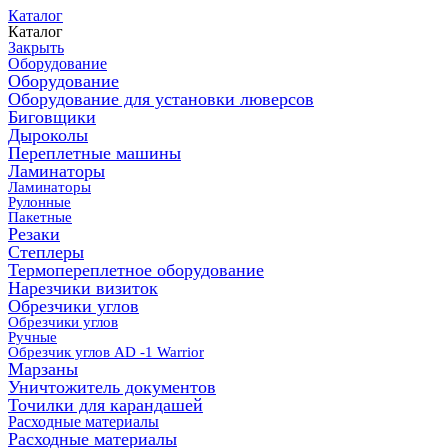
Каталог
Каталог
Закрыть
Оборудование
Оборудование
Оборудование для установки люверсов
Биговщики
Дыроколы
Переплетные машины
Ламинаторы
Ламинаторы
Рулонные
Пакетные
Резаки
Степлеры
Термопереплетное оборудование
Нарезчики визиток
Обрезчики углов
Обрезчики углов
Ручные
Обрезчик углов AD -1 Warrior
Марзаны
Уничтожитель документов
Точилки для карандашей
Расходные материалы
Расходные материалы