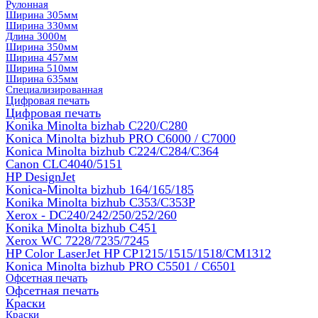
Рулонная
Ширина 305мм
Ширина 330мм
Длина 3000м
Ширина 350мм
Ширина 457мм
Ширина 510мм
Ширина 635мм
Специализированная
Цифровая печать
Цифровая печать
Konika Minolta bizhab C220/C280
Konica Minolta bizhub PRO C6000 / C7000
Konica Minolta bizhub С224/С284/С364
Canon CLC4040/5151
HP DesignJet
Konica-Minolta bizhub 164/165/185
Konika Minolta bizhub C353/C353Р
Xerox - DC240/242/250/252/260
Konika Minolta bizhub C451
Xerox WC 7228/7235/7245
HP Color LaserJet HP CP1215/1515/1518/CM1312
Konica Minolta bizhub PRO С5501 / С6501
Офсетная печать
Офсетная печать
Краски
Краски