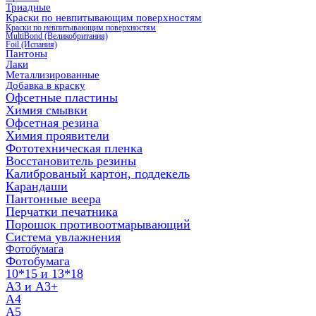
Триадные
Краски по невпитывающим поверхностям
Краски по невпитывающим поверхностям
MultiBond (Великобритания)
Foil (Испания)
Пантоны
Лаки
Металлизированные
Добавка в краску
Офсетные пластины
Химия смывки
Офсетная резина
Химия проявители
Фототехническая пленка
Восстановитель резины
Калиброваный картон, поддекель
Карандаши
Пантонные веера
Перчатки печатника
Порошок противоотмарывающий
Система увлажнения
Фотобумага
Фотобумага
10*15 и 13*18
A3 и А3+
А4
А5