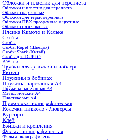
Обложки и пластик для переплета
Обложки и пластик для переплета
Обложки картонные
Обложки для термопереплета
Обложки ПВХ прозрачные и цветные
Обложки пластиковые
Пленка Кимото и Калька
Скобы
Скобы
Скобы Rapid (Швеция)
Скобы Shark (Китай)
Скобы для DUPLO
KW-trio
Трубки для флажков и воблеры
Ригели
Пружины в бобинах
Пружина нарезанная А4
Пружина нарезанная А4
Металлические А4
Пластиковые А4
Проволока полиграфическая
Колечки пикколо / Люверсы
Курсоры
Клей
Бэйджи и крепления
Фольга полиграфическая
Фольга полиграфическая