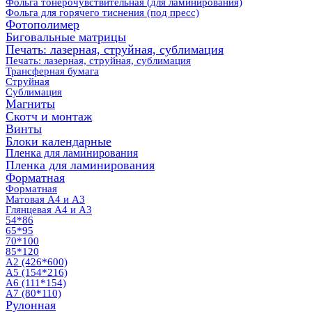
Фольга тонерочувствительная (для ламинирования)
Фольга для горячего тиснения (под пресс)
Фотополимер
Биговальные матрицы
Печать: лазерная, струйная, сублимация
Печать: лазерная, струйная, сублимация
Трансферная бумага
Струйная
Сублимация
Магниты
Скотч и монтаж
Винты
Блоки календарные
Пленка для ламинирования
Пленка для ламинирования
Форматная
Форматная
Матовая А4 и А3
Глянцевая А4 и А3
54*86
65*95
70*100
85*120
А2 (426*600)
А5 (154*216)
А6 (111*154)
А7 (80*110)
Рулонная