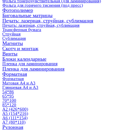
Фольга тонерочувствительная (для ламинирования)
Фольга для горячего тиснения (под пресс)
Фотополимер
Биговальные матрицы
Печать: лазерная, струйная, сублимация
Печать: лазерная, струйная, сублимация
Трансферная бумага
Струйная
Сублимация
Магниты
Скотч и монтаж
Винты
Блоки календарные
Пленка для ламинирования
Пленка для ламинирования
Форматная
Форматная
Матовая А4 и А3
Глянцевая А4 и А3
54*86
65*95
70*100
85*120
А2 (426*600)
А5 (154*216)
А6 (111*154)
А7 (80*110)
Рулонная