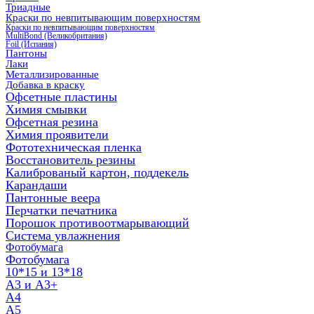
Триадные
Краски по невпитывающим поверхностям
Краски по невпитывающим поверхностям
MultiBond (Великобритания)
Foil (Испания)
Пантоны
Лаки
Металлизированные
Добавка в краску
Офсетные пластины
Химия смывки
Офсетная резина
Химия проявители
Фототехническая пленка
Восстановитель резины
Калиброваный картон, поддекель
Карандаши
Пантонные веера
Перчатки печатника
Порошок противоотмарывающий
Система увлажнения
Фотобумага
Фотобумага
10*15 и 13*18
A3 и А3+
А4
А5