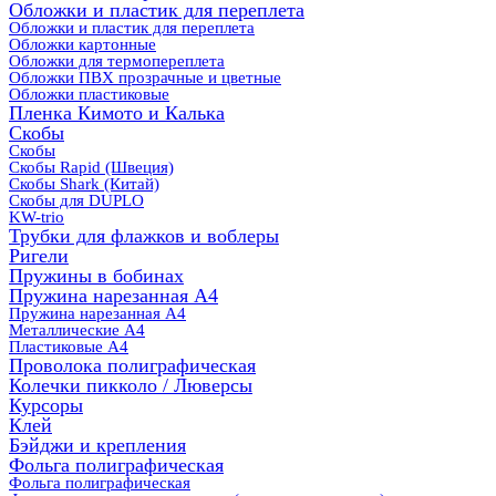
Обложки и пластик для переплета
Обложки и пластик для переплета
Обложки картонные
Обложки для термопереплета
Обложки ПВХ прозрачные и цветные
Обложки пластиковые
Пленка Кимото и Калька
Скобы
Скобы
Скобы Rapid (Швеция)
Скобы Shark (Китай)
Скобы для DUPLO
KW-trio
Трубки для флажков и воблеры
Ригели
Пружины в бобинах
Пружина нарезанная А4
Пружина нарезанная А4
Металлические А4
Пластиковые А4
Проволока полиграфическая
Колечки пикколо / Люверсы
Курсоры
Клей
Бэйджи и крепления
Фольга полиграфическая
Фольга полиграфическая