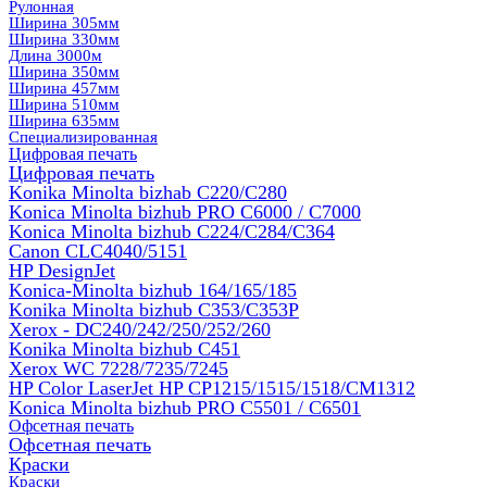
Рулонная
Ширина 305мм
Ширина 330мм
Длина 3000м
Ширина 350мм
Ширина 457мм
Ширина 510мм
Ширина 635мм
Специализированная
Цифровая печать
Цифровая печать
Konika Minolta bizhab C220/C280
Konica Minolta bizhub PRO C6000 / C7000
Konica Minolta bizhub С224/С284/С364
Canon CLC4040/5151
HP DesignJet
Konica-Minolta bizhub 164/165/185
Konika Minolta bizhub C353/C353Р
Xerox - DC240/242/250/252/260
Konika Minolta bizhub C451
Xerox WC 7228/7235/7245
HP Color LaserJet HP CP1215/1515/1518/CM1312
Konica Minolta bizhub PRO С5501 / С6501
Офсетная печать
Офсетная печать
Краски
Краски