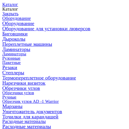
Каталог
Каталог
Закрыть
Оборудование
Оборудование
Оборудование для установки люверсов
Биговщики
Дыроколы
Переплетные машины
Ламинаторы
Ламинаторы
Рулонные
Пакетные
Резаки
Степлеры
Термопереплетное оборудование
Нарезчики визиток
Обрезчики углов
Обрезчики углов
Ручные
Обрезчик углов AD -1 Warrior
Марзаны
Уничтожитель документов
Точилки для карандашей
Расходные материалы
Расходные материалы