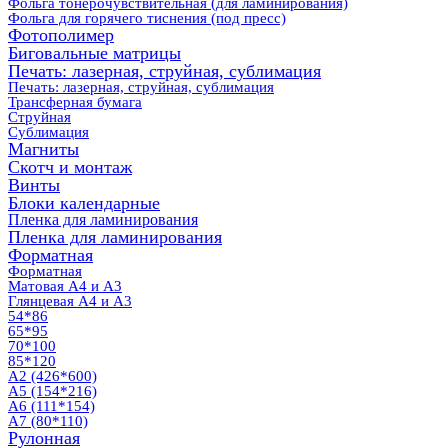
Фольга тонерочувствительная (для ламинирования)
Фольга для горячего тиснения (под пресс)
Фотополимер
Биговальные матрицы
Печать: лазерная, струйная, сублимация
Печать: лазерная, струйная, сублимация
Трансферная бумага
Струйная
Сублимация
Магниты
Скотч и монтаж
Винты
Блоки календарные
Пленка для ламинирования
Пленка для ламинирования
Форматная
Форматная
Матовая А4 и А3
Глянцевая А4 и А3
54*86
65*95
70*100
85*120
А2 (426*600)
А5 (154*216)
А6 (111*154)
А7 (80*110)
Рулонная