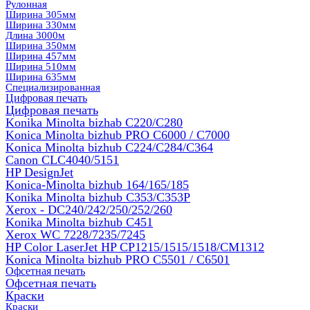
Рулонная
Ширина 305мм
Ширина 330мм
Длина 3000м
Ширина 350мм
Ширина 457мм
Ширина 510мм
Ширина 635мм
Специализированная
Цифровая печать
Цифровая печать
Konika Minolta bizhab C220/C280
Konica Minolta bizhub PRO C6000 / C7000
Konica Minolta bizhub С224/С284/С364
Canon CLC4040/5151
HP DesignJet
Konica-Minolta bizhub 164/165/185
Konika Minolta bizhub C353/C353Р
Xerox - DC240/242/250/252/260
Konika Minolta bizhub C451
Xerox WC 7228/7235/7245
HP Color LaserJet HP CP1215/1515/1518/CM1312
Konica Minolta bizhub PRO С5501 / С6501
Офсетная печать
Офсетная печать
Краски
Краски