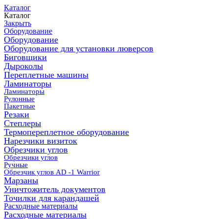
Каталог
Каталог
Закрыть
Оборудование
Оборудование
Оборудование для установки люверсов
Биговщики
Дыроколы
Переплетные машины
Ламинаторы
Ламинаторы
Рулонные
Пакетные
Резаки
Степлеры
Термопереплетное оборудование
Нарезчики визиток
Обрезчики углов
Обрезчики углов
Ручные
Обрезчик углов AD -1 Warrior
Марзаны
Уничтожитель документов
Точилки для карандашей
Расходные материалы
Расходные материалы