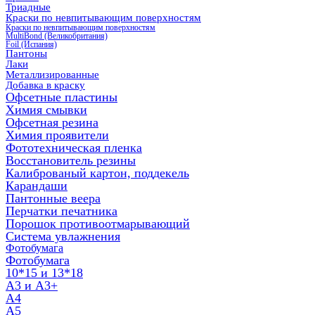
Триадные
Краски по невпитывающим поверхностям
Краски по невпитывающим поверхностям
MultiBond (Великобритания)
Foil (Испания)
Пантоны
Лаки
Металлизированные
Добавка в краску
Офсетные пластины
Химия смывки
Офсетная резина
Химия проявители
Фототехническая пленка
Восстановитель резины
Калиброваный картон, поддекель
Карандаши
Пантонные веера
Перчатки печатника
Порошок противоотмарывающий
Система увлажнения
Фотобумага
Фотобумага
10*15 и 13*18
A3 и А3+
А4
А5