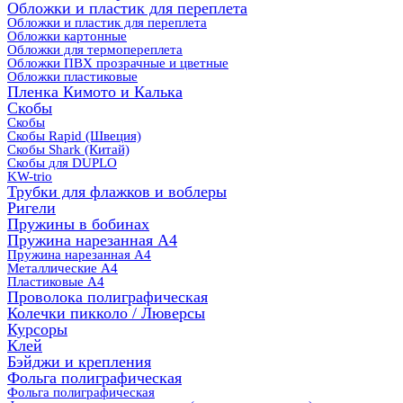
Обложки и пластик для переплета
Обложки и пластик для переплета
Обложки картонные
Обложки для термопереплета
Обложки ПВХ прозрачные и цветные
Обложки пластиковые
Пленка Кимото и Калька
Скобы
Скобы
Скобы Rapid (Швеция)
Скобы Shark (Китай)
Скобы для DUPLO
KW-trio
Трубки для флажков и воблеры
Ригели
Пружины в бобинах
Пружина нарезанная А4
Пружина нарезанная А4
Металлические А4
Пластиковые А4
Проволока полиграфическая
Колечки пикколо / Люверсы
Курсоры
Клей
Бэйджи и крепления
Фольга полиграфическая
Фольга полиграфическая