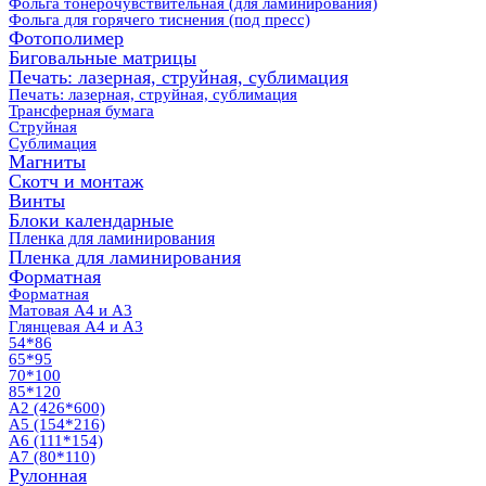
Фольга тонерочувствительная (для ламинирования)
Фольга для горячего тиснения (под пресс)
Фотополимер
Биговальные матрицы
Печать: лазерная, струйная, сублимация
Печать: лазерная, струйная, сублимация
Трансферная бумага
Струйная
Сублимация
Магниты
Скотч и монтаж
Винты
Блоки календарные
Пленка для ламинирования
Пленка для ламинирования
Форматная
Форматная
Матовая А4 и А3
Глянцевая А4 и А3
54*86
65*95
70*100
85*120
А2 (426*600)
А5 (154*216)
А6 (111*154)
А7 (80*110)
Рулонная