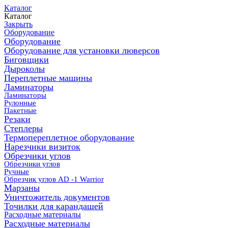
Каталог
Каталог
Закрыть
Оборудование
Оборудование
Оборудование для установки люверсов
Биговщики
Дыроколы
Переплетные машины
Ламинаторы
Ламинаторы
Рулонные
Пакетные
Резаки
Степлеры
Термопереплетное оборудование
Нарезчики визиток
Обрезчики углов
Обрезчики углов
Ручные
Обрезчик углов AD -1 Warrior
Марзаны
Уничтожитель документов
Точилки для карандашей
Расходные материалы
Расходные материалы