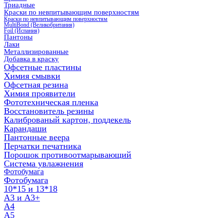
Триадные
Краски по невпитывающим поверхностям
Краски по невпитывающим поверхностям
MultiBond (Великобритания)
Foil (Испания)
Пантоны
Лаки
Металлизированные
Добавка в краску
Офсетные пластины
Химия смывки
Офсетная резина
Химия проявители
Фототехническая пленка
Восстановитель резины
Калиброваный картон, поддекель
Карандаши
Пантонные веера
Перчатки печатника
Порошок противоотмарывающий
Система увлажнения
Фотобумага
Фотобумага
10*15 и 13*18
A3 и А3+
А4
А5