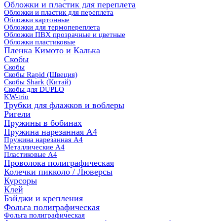
Обложки и пластик для переплета
Обложки и пластик для переплета
Обложки картонные
Обложки для термопереплета
Обложки ПВХ прозрачные и цветные
Обложки пластиковые
Пленка Кимото и Калька
Скобы
Скобы
Скобы Rapid (Швеция)
Скобы Shark (Китай)
Скобы для DUPLO
KW-trio
Трубки для флажков и воблеры
Ригели
Пружины в бобинах
Пружина нарезанная А4
Пружина нарезанная А4
Металлические А4
Пластиковые А4
Проволока полиграфическая
Колечки пикколо / Люверсы
Курсоры
Клей
Бэйджи и крепления
Фольга полиграфическая
Фольга полиграфическая