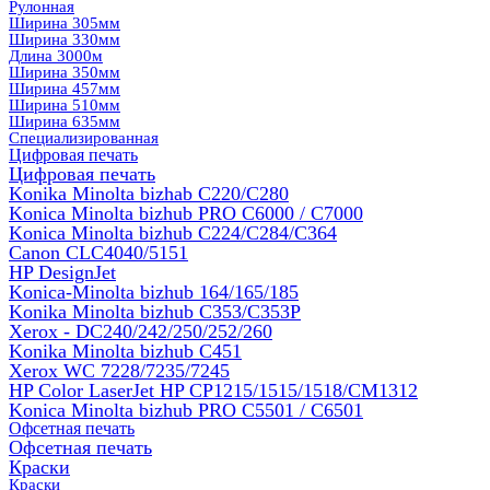
Рулонная
Ширина 305мм
Ширина 330мм
Длина 3000м
Ширина 350мм
Ширина 457мм
Ширина 510мм
Ширина 635мм
Специализированная
Цифровая печать
Цифровая печать
Konika Minolta bizhab C220/C280
Konica Minolta bizhub PRO C6000 / C7000
Konica Minolta bizhub С224/С284/С364
Canon CLC4040/5151
HP DesignJet
Konica-Minolta bizhub 164/165/185
Konika Minolta bizhub C353/C353Р
Xerox - DC240/242/250/252/260
Konika Minolta bizhub C451
Xerox WC 7228/7235/7245
HP Color LaserJet HP CP1215/1515/1518/CM1312
Konica Minolta bizhub PRO С5501 / С6501
Офсетная печать
Офсетная печать
Краски
Краски