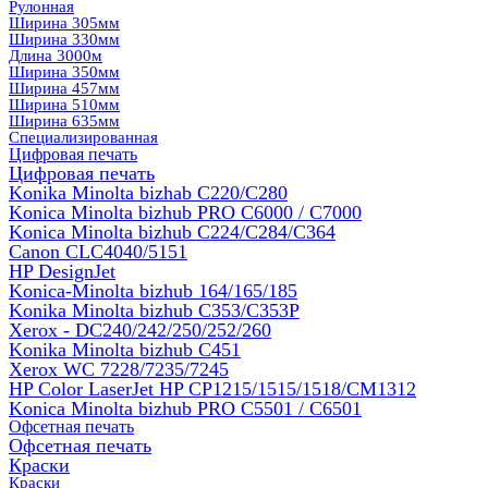
Рулонная
Ширина 305мм
Ширина 330мм
Длина 3000м
Ширина 350мм
Ширина 457мм
Ширина 510мм
Ширина 635мм
Специализированная
Цифровая печать
Цифровая печать
Konika Minolta bizhab C220/C280
Konica Minolta bizhub PRO C6000 / C7000
Konica Minolta bizhub С224/С284/С364
Canon CLC4040/5151
HP DesignJet
Konica-Minolta bizhub 164/165/185
Konika Minolta bizhub C353/C353Р
Xerox - DC240/242/250/252/260
Konika Minolta bizhub C451
Xerox WC 7228/7235/7245
HP Color LaserJet HP CP1215/1515/1518/CM1312
Konica Minolta bizhub PRO С5501 / С6501
Офсетная печать
Офсетная печать
Краски
Краски