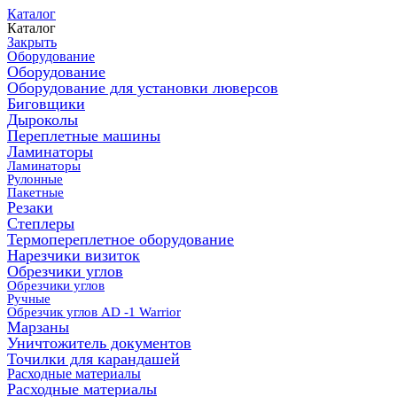
Каталог
Каталог
Закрыть
Оборудование
Оборудование
Оборудование для установки люверсов
Биговщики
Дыроколы
Переплетные машины
Ламинаторы
Ламинаторы
Рулонные
Пакетные
Резаки
Степлеры
Термопереплетное оборудование
Нарезчики визиток
Обрезчики углов
Обрезчики углов
Ручные
Обрезчик углов AD -1 Warrior
Марзаны
Уничтожитель документов
Точилки для карандашей
Расходные материалы
Расходные материалы