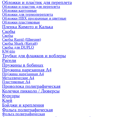
Обложки и пластик для переплета
Обложки и пластик для переплета
Обложки картонные
Обложки для термопереплета
Обложки ПВХ прозрачные и цветные
Обложки пластиковые
Пленка Кимото и Калька
Скобы
Скобы
Скобы Rapid (Швеция)
Скобы Shark (Китай)
Скобы для DUPLO
KW-trio
Трубки для флажков и воблеры
Ригели
Пружины в бобинах
Пружина нарезанная А4
Пружина нарезанная А4
Металлические А4
Пластиковые А4
Проволока полиграфическая
Колечки пикколо / Люверсы
Курсоры
Клей
Бэйджи и крепления
Фольга полиграфическая
Фольга полиграфическая