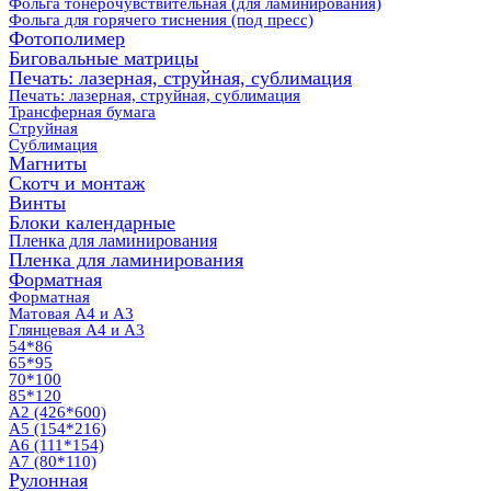
Фольга тонерочувствительная (для ламинирования)
Фольга для горячего тиснения (под пресс)
Фотополимер
Биговальные матрицы
Печать: лазерная, струйная, сублимация
Печать: лазерная, струйная, сублимация
Трансферная бумага
Струйная
Сублимация
Магниты
Скотч и монтаж
Винты
Блоки календарные
Пленка для ламинирования
Пленка для ламинирования
Форматная
Форматная
Матовая А4 и А3
Глянцевая А4 и А3
54*86
65*95
70*100
85*120
А2 (426*600)
А5 (154*216)
А6 (111*154)
А7 (80*110)
Рулонная