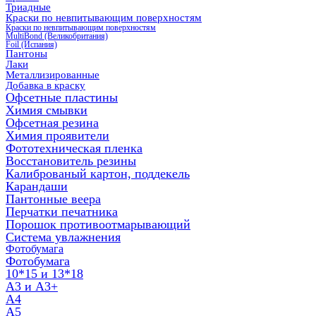
Триадные
Краски по невпитывающим поверхностям
Краски по невпитывающим поверхностям
MultiBond (Великобритания)
Foil (Испания)
Пантоны
Лаки
Металлизированные
Добавка в краску
Офсетные пластины
Химия смывки
Офсетная резина
Химия проявители
Фототехническая пленка
Восстановитель резины
Калиброваный картон, поддекель
Карандаши
Пантонные веера
Перчатки печатника
Порошок противоотмарывающий
Система увлажнения
Фотобумага
Фотобумага
10*15 и 13*18
A3 и А3+
А4
А5