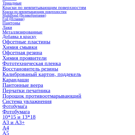
Триадные
Краски по невпитывающим поверхностям
Краски по невпитывающим поверхностям
MultiBond (Великобритания)
Foil (Испания)
Пантоны
Лаки
Металлизированные
Добавка в краску
Офсетные пластины
Химия смывки
Офсетная резина
Химия проявители
Фототехническая пленка
Восстановитель резины
Калиброваный картон, поддекель
Карандаши
Пантонные веера
Перчатки печатника
Порошок противоотмарывающий
Система увлажнения
Фотобумага
Фотобумага
10*15 и 13*18
A3 и А3+
А4
А5