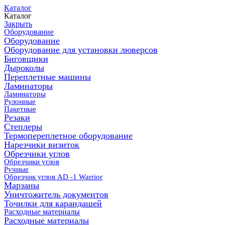
Каталог
Каталог
Закрыть
Оборудование
Оборудование
Оборудование для установки люверсов
Биговщики
Дыроколы
Переплетные машины
Ламинаторы
Ламинаторы
Рулонные
Пакетные
Резаки
Степлеры
Термопереплетное оборудование
Нарезчики визиток
Обрезчики углов
Обрезчики углов
Ручные
Обрезчик углов AD -1 Warrior
Марзаны
Уничтожитель документов
Точилки для карандашей
Расходные материалы
Расходные материалы