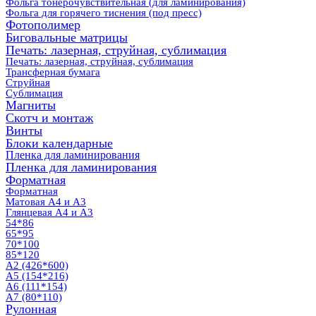
Фольга тонерочувствительная (для ламинирования)
Фольга для горячего тиснения (под пресс)
Фотополимер
Биговальные матрицы
Печать: лазерная, струйная, сублимация
Печать: лазерная, струйная, сублимация
Трансферная бумага
Струйная
Сублимация
Магниты
Скотч и монтаж
Винты
Блоки календарные
Пленка для ламинирования
Пленка для ламинирования
Форматная
Форматная
Матовая А4 и А3
Глянцевая А4 и А3
54*86
65*95
70*100
85*120
А2 (426*600)
А5 (154*216)
А6 (111*154)
А7 (80*110)
Рулонная