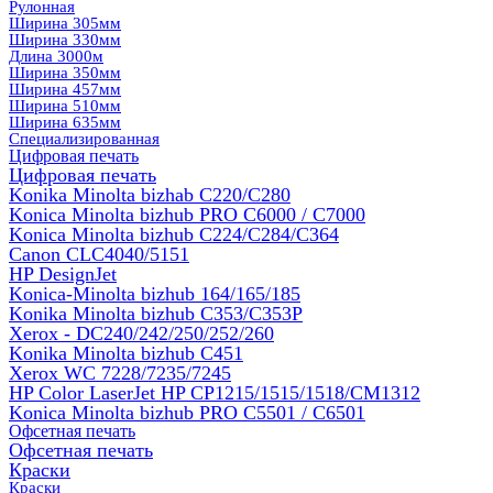
Рулонная
Ширина 305мм
Ширина 330мм
Длина 3000м
Ширина 350мм
Ширина 457мм
Ширина 510мм
Ширина 635мм
Специализированная
Цифровая печать
Цифровая печать
Konika Minolta bizhab C220/C280
Konica Minolta bizhub PRO C6000 / C7000
Konica Minolta bizhub С224/С284/С364
Canon CLC4040/5151
HP DesignJet
Konica-Minolta bizhub 164/165/185
Konika Minolta bizhub C353/C353Р
Xerox - DC240/242/250/252/260
Konika Minolta bizhub C451
Xerox WC 7228/7235/7245
HP Color LaserJet HP CP1215/1515/1518/CM1312
Konica Minolta bizhub PRO С5501 / С6501
Офсетная печать
Офсетная печать
Краски
Краски