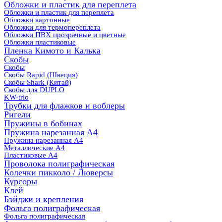
Обложки и пластик для переплета
Обложки и пластик для переплета
Обложки картонные
Обложки для термопереплета
Обложки ПВХ прозрачные и цветные
Обложки пластиковые
Пленка Кимото и Калька
Скобы
Скобы
Скобы Rapid (Швеция)
Скобы Shark (Китай)
Скобы для DUPLO
KW-trio
Трубки для флажков и воблеры
Ригели
Пружины в бобинах
Пружина нарезанная А4
Пружина нарезанная А4
Металлические А4
Пластиковые А4
Проволока полиграфическая
Колечки пикколо / Люверсы
Курсоры
Клей
Бэйджи и крепления
Фольга полиграфическая
Фольга полиграфическая