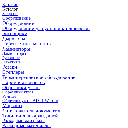
Каталог
Каталог
Закрыть
Оборудование
Оборудование
Оборудование для установки люверсов
Биговщики
Дыроколы
Переплетные машины
Ламинаторы
Ламинаторы
Рулонные
Пакетные
Резаки
Степлеры
Термопереплетное оборудование
Нарезчики визиток
Обрезчики углов
Обрезчики углов
Ручные
Обрезчик углов AD -1 Warrior
Марзаны
Уничтожитель документов
Точилки для карандашей
Расходные материалы
Расходные материалы