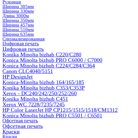
Рулонная
Ширина 305мм
Ширина 330мм
Длина 3000м
Ширина 350мм
Ширина 457мм
Ширина 510мм
Ширина 635мм
Специализированная
Цифровая печать
Цифровая печать
Konika Minolta bizhab C220/C280
Konica Minolta bizhub PRO C6000 / C7000
Konica Minolta bizhub С224/С284/С364
Canon CLC4040/5151
HP DesignJet
Konica-Minolta bizhub 164/165/185
Konika Minolta bizhub C353/C353Р
Xerox - DC240/242/250/252/260
Konika Minolta bizhub C451
Xerox WC 7228/7235/7245
HP Color LaserJet HP CP1215/1515/1518/CM1312
Konica Minolta bizhub PRO С5501 / С6501
Офсетная печать
Офсетная печать
Краски
Краски