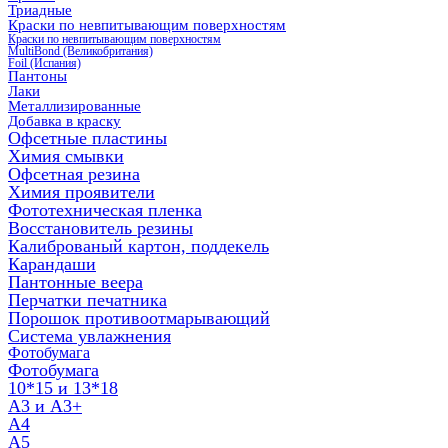
Триадные
Краски по невпитывающим поверхностям
Краски по невпитывающим поверхностям
MultiBond (Великобритания)
Foil (Испания)
Пантоны
Лаки
Металлизированные
Добавка в краску
Офсетные пластины
Химия смывки
Офсетная резина
Химия проявители
Фототехническая пленка
Восстановитель резины
Калиброваный картон, поддекель
Карандаши
Пантонные веера
Перчатки печатника
Порошок противоотмарывающий
Система увлажнения
Фотобумага
Фотобумага
10*15 и 13*18
A3 и А3+
А4
А5