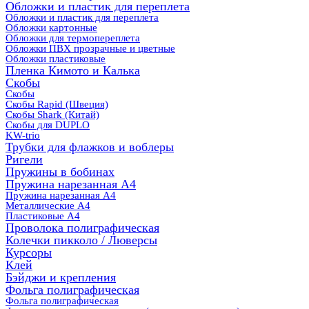
Обложки и пластик для переплета
Обложки и пластик для переплета
Обложки картонные
Обложки для термопереплета
Обложки ПВХ прозрачные и цветные
Обложки пластиковые
Пленка Кимото и Калька
Скобы
Скобы
Скобы Rapid (Швеция)
Скобы Shark (Китай)
Скобы для DUPLO
KW-trio
Трубки для флажков и воблеры
Ригели
Пружины в бобинах
Пружина нарезанная А4
Пружина нарезанная А4
Металлические А4
Пластиковые А4
Проволока полиграфическая
Колечки пикколо / Люверсы
Курсоры
Клей
Бэйджи и крепления
Фольга полиграфическая
Фольга полиграфическая