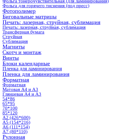
Фольга тонерочувствительная (для ламинирования)
Фольга для горячего тиснения (под пресс)
Фотополимер
Биговальные матрицы
Печать: лазерная, струйная, сублимация
Печать: лазерная, струйная, сублимация
Трансферная бумага
Струйная
Сублимация
Магниты
Скотч и монтаж
Винты
Блоки календарные
Пленка для ламинирования
Пленка для ламинирования
Форматная
Форматная
Матовая А4 и А3
Глянцевая А4 и А3
54*86
65*95
70*100
85*120
А2 (426*600)
А5 (154*216)
А6 (111*154)
А7 (80*110)
Рулонная