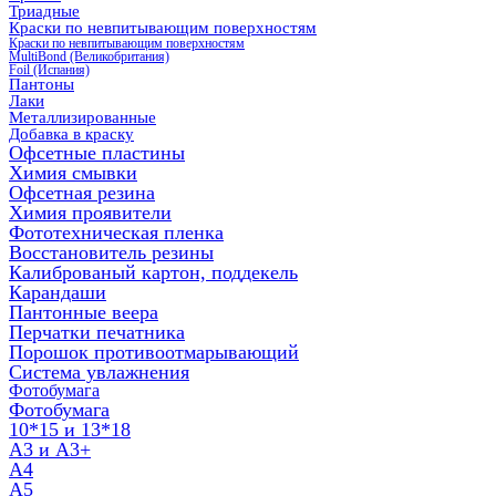
Триадные
Краски по невпитывающим поверхностям
Краски по невпитывающим поверхностям
MultiBond (Великобритания)
Foil (Испания)
Пантоны
Лаки
Металлизированные
Добавка в краску
Офсетные пластины
Химия смывки
Офсетная резина
Химия проявители
Фототехническая пленка
Восстановитель резины
Калиброваный картон, поддекель
Карандаши
Пантонные веера
Перчатки печатника
Порошок противоотмарывающий
Система увлажнения
Фотобумага
Фотобумага
10*15 и 13*18
A3 и А3+
А4
А5