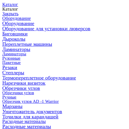
Каталог
Каталог
Закрыть
Оборудование
Оборудование
Оборудование для установки люверсов
Биговщики
Дыроколы
Переплетные машины
Ламинаторы
Ламинаторы
Рулонные
Пакетные
Резаки
Степлеры
Термопереплетное оборудование
Нарезчики визиток
Обрезчики углов
Обрезчики углов
Ручные
Обрезчик углов AD -1 Warrior
Марзаны
Уничтожитель документов
Точилки для карандашей
Расходные материалы
Расходные материалы