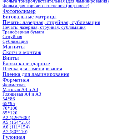
Фольга тонерочувствительная (для ламинирования)
Фольга для горячего тиснения (под пресс)
Фотополимер
Биговальные матрицы
Печать: лазерная, струйная, сублимация
Печать: лазерная, струйная, сублимация
Трансферная бумага
Струйная
Сублимация
Магниты
Скотч и монтаж
Винты
Блоки календарные
Пленка для ламинирования
Пленка для ламинирования
Форматная
Форматная
Матовая А4 и А3
Глянцевая А4 и А3
54*86
65*95
70*100
85*120
А2 (426*600)
А5 (154*216)
А6 (111*154)
А7 (80*110)
Рулонная