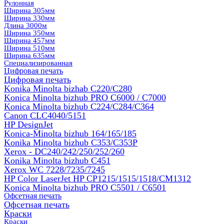
Рулонная
Ширина 305мм
Ширина 330мм
Длина 3000м
Ширина 350мм
Ширина 457мм
Ширина 510мм
Ширина 635мм
Специализированная
Цифровая печать
Цифровая печать
Konika Minolta bizhab C220/C280
Konica Minolta bizhub PRO C6000 / C7000
Konica Minolta bizhub С224/С284/С364
Canon CLC4040/5151
HP DesignJet
Konica-Minolta bizhub 164/165/185
Konika Minolta bizhub C353/C353Р
Xerox - DC240/242/250/252/260
Konika Minolta bizhub C451
Xerox WC 7228/7235/7245
HP Color LaserJet HP CP1215/1515/1518/CM1312
Konica Minolta bizhub PRO С5501 / С6501
Офсетная печать
Офсетная печать
Краски
Краски