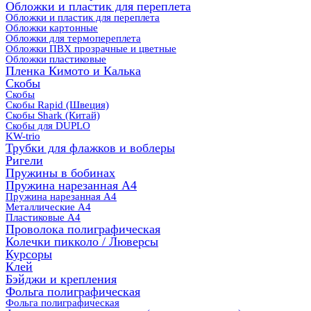
Обложки и пластик для переплета
Обложки и пластик для переплета
Обложки картонные
Обложки для термопереплета
Обложки ПВХ прозрачные и цветные
Обложки пластиковые
Пленка Кимото и Калька
Скобы
Скобы
Скобы Rapid (Швеция)
Скобы Shark (Китай)
Скобы для DUPLO
KW-trio
Трубки для флажков и воблеры
Ригели
Пружины в бобинах
Пружина нарезанная А4
Пружина нарезанная А4
Металлические А4
Пластиковые А4
Проволока полиграфическая
Колечки пикколо / Люверсы
Курсоры
Клей
Бэйджи и крепления
Фольга полиграфическая
Фольга полиграфическая