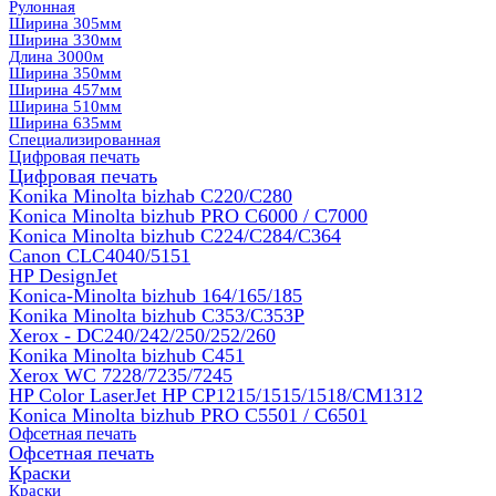
Рулонная
Ширина 305мм
Ширина 330мм
Длина 3000м
Ширина 350мм
Ширина 457мм
Ширина 510мм
Ширина 635мм
Специализированная
Цифровая печать
Цифровая печать
Konika Minolta bizhab C220/C280
Konica Minolta bizhub PRO C6000 / C7000
Konica Minolta bizhub С224/С284/С364
Canon CLC4040/5151
HP DesignJet
Konica-Minolta bizhub 164/165/185
Konika Minolta bizhub C353/C353Р
Xerox - DC240/242/250/252/260
Konika Minolta bizhub C451
Xerox WC 7228/7235/7245
HP Color LaserJet HP CP1215/1515/1518/CM1312
Konica Minolta bizhub PRO С5501 / С6501
Офсетная печать
Офсетная печать
Краски
Краски