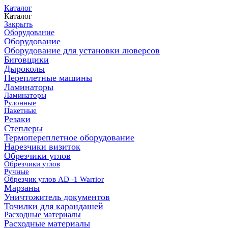
Каталог
Каталог
Закрыть
Оборудование
Оборудование
Оборудование для установки люверсов
Биговщики
Дыроколы
Переплетные машины
Ламинаторы
Ламинаторы
Рулонные
Пакетные
Резаки
Степлеры
Термопереплетное оборудование
Нарезчики визиток
Обрезчики углов
Обрезчики углов
Ручные
Обрезчик углов AD -1 Warrior
Марзаны
Уничтожитель документов
Точилки для карандашей
Расходные материалы
Расходные материалы