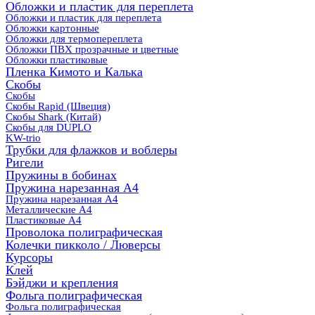
Обложки и пластик для переплета
Обложки и пластик для переплета
Обложки картонные
Обложки для термопереплета
Обложки ПВХ прозрачные и цветные
Обложки пластиковые
Пленка Кимото и Калька
Скобы
Скобы
Скобы Rapid (Швеция)
Скобы Shark (Китай)
Скобы для DUPLO
KW-trio
Трубки для флажков и воблеры
Ригели
Пружины в бобинах
Пружина нарезанная А4
Пружина нарезанная А4
Металлические А4
Пластиковые А4
Проволока полиграфическая
Колечки пикколо / Люверсы
Курсоры
Клей
Бэйджи и крепления
Фольга полиграфическая
Фольга полиграфическая