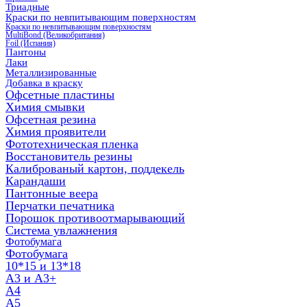
Триадные
Краски по невпитывающим поверхностям
Краски по невпитывающим поверхностям
MultiBond (Великобритания)
Foil (Испания)
Пантоны
Лаки
Металлизированные
Добавка в краску
Офсетные пластины
Химия смывки
Офсетная резина
Химия проявители
Фототехническая пленка
Восстановитель резины
Калиброваный картон, поддекель
Карандаши
Пантонные веера
Перчатки печатника
Порошок противоотмарывающий
Система увлажнения
Фотобумага
Фотобумага
10*15 и 13*18
A3 и А3+
А4
А5