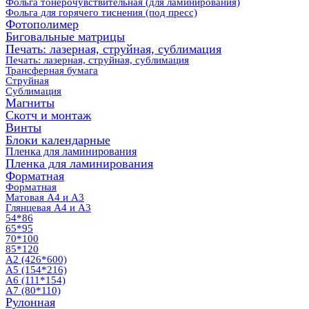
Фольга тонерочувствительная (для ламинирования)
Фольга для горячего тиснения (под пресс)
Фотополимер
Биговальные матрицы
Печать: лазерная, струйная, сублимация
Печать: лазерная, струйная, сублимация
Трансферная бумага
Струйная
Сублимация
Магниты
Скотч и монтаж
Винты
Блоки календарные
Пленка для ламинирования
Пленка для ламинирования
Форматная
Форматная
Матовая А4 и А3
Глянцевая А4 и А3
54*86
65*95
70*100
85*120
А2 (426*600)
А5 (154*216)
А6 (111*154)
А7 (80*110)
Рулонная