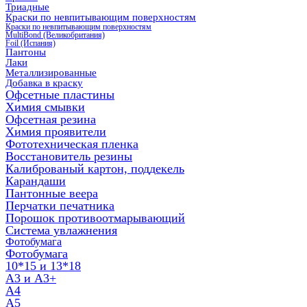
Триадные
Краски по невпитывающим поверхностям
Краски по невпитывающим поверхностям
MultiBond (Великобритания)
Foil (Испания)
Пантоны
Лаки
Металлизированные
Добавка в краску
Офсетные пластины
Химия смывки
Офсетная резина
Химия проявители
Фототехническая пленка
Восстановитель резины
Калиброваный картон, поддекель
Карандаши
Пантонные веера
Перчатки печатника
Порошок противоотмарывающий
Система увлажнения
Фотобумага
Фотобумага
10*15 и 13*18
A3 и А3+
А4
А5