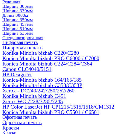
Рулонная
Ширина 305мм
Ширина 330мм
Длина 3000м
Ширина 350мм
Ширина 457мм
Ширина 510мм
Ширина 635мм
Специализированная
Цифровая печать
Цифровая печать
Konika Minolta bizhab C220/C280
Konica Minolta bizhub PRO C6000 / C7000
Konica Minolta bizhub С224/С284/С364
Canon CLC4040/5151
HP DesignJet
Konica-Minolta bizhub 164/165/185
Konika Minolta bizhub C353/C353Р
Xerox - DC240/242/250/252/260
Konika Minolta bizhub C451
Xerox WC 7228/7235/7245
HP Color LaserJet HP CP1215/1515/1518/CM1312
Konica Minolta bizhub PRO С5501 / С6501
Офсетная печать
Офсетная печать
Краски
Краски