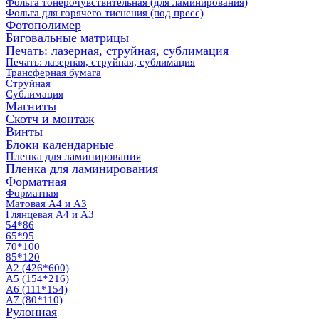
Фольга тонерочувствительная (для ламинирования)
Фольга для горячего тиснения (под пресс)
Фотополимер
Биговальные матрицы
Печать: лазерная, струйная, сублимация
Печать: лазерная, струйная, сублимация
Трансферная бумага
Струйная
Сублимация
Магниты
Скотч и монтаж
Винты
Блоки календарные
Пленка для ламинирования
Пленка для ламинирования
Форматная
Форматная
Матовая А4 и А3
Глянцевая А4 и А3
54*86
65*95
70*100
85*120
А2 (426*600)
А5 (154*216)
А6 (111*154)
А7 (80*110)
Рулонная