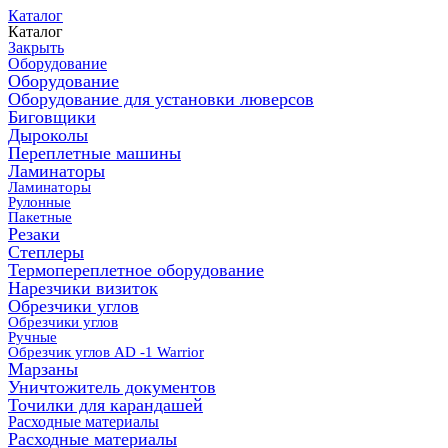
Каталог
Каталог
Закрыть
Оборудование
Оборудование
Оборудование для установки люверсов
Биговщики
Дыроколы
Переплетные машины
Ламинаторы
Ламинаторы
Рулонные
Пакетные
Резаки
Степлеры
Термопереплетное оборудование
Нарезчики визиток
Обрезчики углов
Обрезчики углов
Ручные
Обрезчик углов AD -1 Warrior
Марзаны
Уничтожитель документов
Точилки для карандашей
Расходные материалы
Расходные материалы