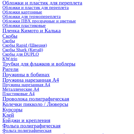
Обложки и пластик для переплета
Обложки и пластик для переплета
Обложки картонные
Обложки для термопереплета
Обложки ПВХ прозрачные и цветные
Обложки пластиковые
Пленка Кимото и Калька
Скобы
Скобы
Скобы Rapid (Швеция)
Скобы Shark (Китай)
Скобы для DUPLO
KW-trio
Трубки для флажков и воблеры
Ригели
Пружины в бобинах
Пружина нарезанная А4
Пружина нарезанная А4
Металлические А4
Пластиковые А4
Проволока полиграфическая
Колечки пикколо / Люверсы
Курсоры
Клей
Бэйджи и крепления
Фольга полиграфическая
Фольга полиграфическая