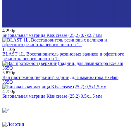
4 290р
Биговальная матрица Kiss crease (25,2) 0,7х2,7 мм
1 110р
BLAST 1L, Восстановитель резиновых валиков и офсетного
резинотканевого полотна 1л
5 870р
Вал протяжной (верхний) задний, для ламинатора Exelam
355Q
4 750р
Биговальная матрица Kiss crease (25,2) 0,5х1,5 мм