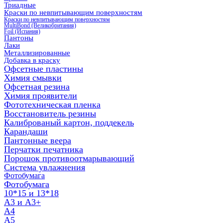
Триадные
Краски по невпитывающим поверхностям
Краски по невпитывающим поверхностям
MultiBond (Великобритания)
Foil (Испания)
Пантоны
Лаки
Металлизированные
Добавка в краску
Офсетные пластины
Химия смывки
Офсетная резина
Химия проявители
Фототехническая пленка
Восстановитель резины
Калиброваный картон, поддекель
Карандаши
Пантонные веера
Перчатки печатника
Порошок противоотмарывающий
Система увлажнения
Фотобумага
Фотобумага
10*15 и 13*18
A3 и А3+
А4
А5