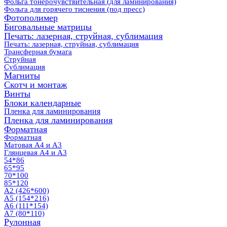
Фольга тонерочувствительная (для ламинирования)
Фольга для горячего тиснения (под пресс)
Фотополимер
Биговальные матрицы
Печать: лазерная, струйная, сублимация
Печать: лазерная, струйная, сублимация
Трансферная бумага
Струйная
Сублимация
Магниты
Скотч и монтаж
Винты
Блоки календарные
Пленка для ламинирования
Пленка для ламинирования
Форматная
Форматная
Матовая А4 и А3
Глянцевая А4 и А3
54*86
65*95
70*100
85*120
А2 (426*600)
А5 (154*216)
А6 (111*154)
А7 (80*110)
Рулонная