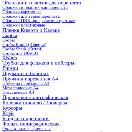
Обложки и пластик для переплета
Обложки и пластик для переплета
Обложки картонные
Обложки для термопереплета
Обложки ПВХ прозрачные и цветные
Обложки пластиковые
Пленка Кимото и Калька
Скобы
Скобы
Скобы Rapid (Швеция)
Скобы Shark (Китай)
Скобы для DUPLO
KW-trio
Трубки для флажков и воблеры
Ригели
Пружины в бобинах
Пружина нарезанная А4
Пружина нарезанная А4
Металлические А4
Пластиковые А4
Проволока полиграфическая
Колечки пикколо / Люверсы
Курсоры
Клей
Бэйджи и крепления
Фольга полиграфическая
Фольга полиграфическая