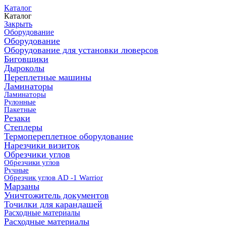
Каталог
Каталог
Закрыть
Оборудование
Оборудование
Оборудование для установки люверсов
Биговщики
Дыроколы
Переплетные машины
Ламинаторы
Ламинаторы
Рулонные
Пакетные
Резаки
Степлеры
Термопереплетное оборудование
Нарезчики визиток
Обрезчики углов
Обрезчики углов
Ручные
Обрезчик углов AD -1 Warrior
Марзаны
Уничтожитель документов
Точилки для карандашей
Расходные материалы
Расходные материалы