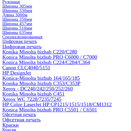
Рулонная
Ширина 305мм
Ширина 330мм
Длина 3000м
Ширина 350мм
Ширина 457мм
Ширина 510мм
Ширина 635мм
Специализированная
Цифровая печать
Цифровая печать
Konika Minolta bizhab C220/C280
Konica Minolta bizhub PRO C6000 / C7000
Konica Minolta bizhub С224/С284/С364
Canon CLC4040/5151
HP DesignJet
Konica-Minolta bizhub 164/165/185
Konika Minolta bizhub C353/C353Р
Xerox - DC240/242/250/252/260
Konika Minolta bizhub C451
Xerox WC 7228/7235/7245
HP Color LaserJet HP CP1215/1515/1518/CM1312
Konica Minolta bizhub PRO С5501 / С6501
Офсетная печать
Офсетная печать
Краски
Краски