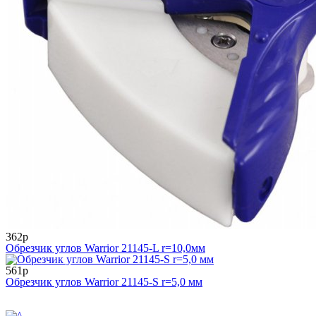
362р
Обрезчик углов Warrior 21145-L r=10,0мм
561р
Обрезчик углов Warrior 21145-S r=5,0 мм