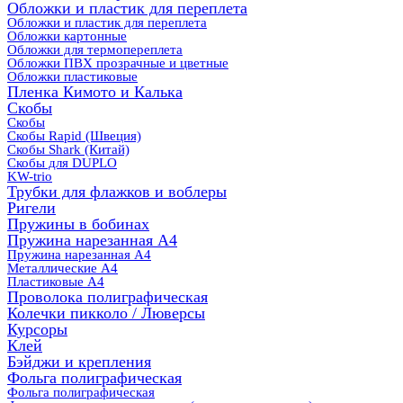
Обложки и пластик для переплета
Обложки и пластик для переплета
Обложки картонные
Обложки для термопереплета
Обложки ПВХ прозрачные и цветные
Обложки пластиковые
Пленка Кимото и Калька
Скобы
Скобы
Скобы Rapid (Швеция)
Скобы Shark (Китай)
Скобы для DUPLO
KW-trio
Трубки для флажков и воблеры
Ригели
Пружины в бобинах
Пружина нарезанная А4
Пружина нарезанная А4
Металлические А4
Пластиковые А4
Проволока полиграфическая
Колечки пикколо / Люверсы
Курсоры
Клей
Бэйджи и крепления
Фольга полиграфическая
Фольга полиграфическая