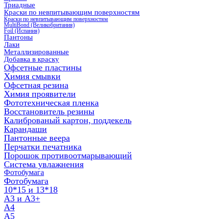
Триадные
Краски по невпитывающим поверхностям
Краски по невпитывающим поверхностям
MultiBond (Великобритания)
Foil (Испания)
Пантоны
Лаки
Металлизированные
Добавка в краску
Офсетные пластины
Химия смывки
Офсетная резина
Химия проявители
Фототехническая пленка
Восстановитель резины
Калиброваный картон, поддекель
Карандаши
Пантонные веера
Перчатки печатника
Порошок противоотмарывающий
Система увлажнения
Фотобумага
Фотобумага
10*15 и 13*18
A3 и А3+
А4
А5