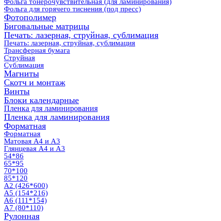
Фольга тонерочувствительная (для ламинирования)
Фольга для горячего тиснения (под пресс)
Фотополимер
Биговальные матрицы
Печать: лазерная, струйная, сублимация
Печать: лазерная, струйная, сублимация
Трансферная бумага
Струйная
Сублимация
Магниты
Скотч и монтаж
Винты
Блоки календарные
Пленка для ламинирования
Пленка для ламинирования
Форматная
Форматная
Матовая А4 и А3
Глянцевая А4 и А3
54*86
65*95
70*100
85*120
А2 (426*600)
А5 (154*216)
А6 (111*154)
А7 (80*110)
Рулонная