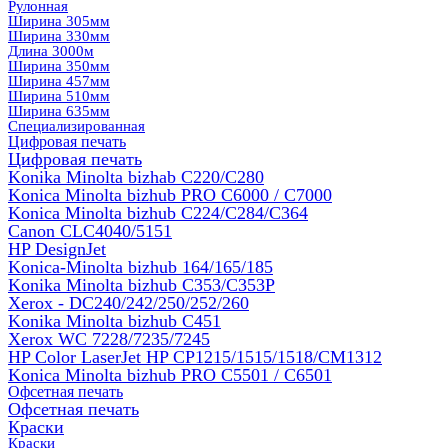
Рулонная
Ширина 305мм
Ширина 330мм
Длина 3000м
Ширина 350мм
Ширина 457мм
Ширина 510мм
Ширина 635мм
Специализированная
Цифровая печать
Цифровая печать
Konika Minolta bizhab C220/C280
Konica Minolta bizhub PRO C6000 / C7000
Konica Minolta bizhub С224/С284/С364
Canon CLC4040/5151
HP DesignJet
Konica-Minolta bizhub 164/165/185
Konika Minolta bizhub C353/C353Р
Xerox - DC240/242/250/252/260
Konika Minolta bizhub C451
Xerox WC 7228/7235/7245
HP Color LaserJet HP CP1215/1515/1518/CM1312
Konica Minolta bizhub PRO С5501 / С6501
Офсетная печать
Офсетная печать
Краски
Краски