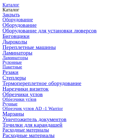
Каталог
Каталог
Закрыть
Оборудование
Оборудование
Оборудование для установки люверсов
Биговщики
Дыроколы
Переплетные машины
Ламинаторы
Ламинаторы
Рулонные
Пакетные
Резаки
Степлеры
Термопереплетное оборудование
Нарезчики визиток
Обрезчики углов
Обрезчики углов
Ручные
Обрезчик углов AD -1 Warrior
Марзаны
Уничтожитель документов
Точилки для карандашей
Расходные материалы
Расходные материалы