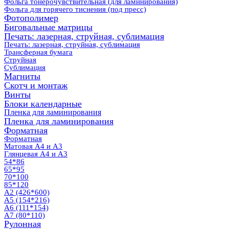
Фольга тонерочувствительная (для ламинирования)
Фольга для горячего тиснения (под пресс)
Фотополимер
Биговальные матрицы
Печать: лазерная, струйная, сублимация
Печать: лазерная, струйная, сублимация
Трансферная бумага
Струйная
Сублимация
Магниты
Скотч и монтаж
Винты
Блоки календарные
Пленка для ламинирования
Пленка для ламинирования
Форматная
Форматная
Матовая А4 и А3
Глянцевая А4 и А3
54*86
65*95
70*100
85*120
А2 (426*600)
А5 (154*216)
А6 (111*154)
А7 (80*110)
Рулонная