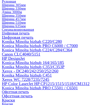
Рулонная
Ширина 305мм
Ширина 330мм
Длина 3000м
Ширина 350мм
Ширина 457мм
Ширина 510мм
Ширина 635мм
Специализированная
Цифровая печать
Цифровая печать
Konika Minolta bizhab C220/C280
Konica Minolta bizhub PRO C6000 / C7000
Konica Minolta bizhub С224/С284/С364
Canon CLC4040/5151
HP DesignJet
Konica-Minolta bizhub 164/165/185
Konika Minolta bizhub C353/C353Р
Xerox - DC240/242/250/252/260
Konika Minolta bizhub C451
Xerox WC 7228/7235/7245
HP Color LaserJet HP CP1215/1515/1518/CM1312
Konica Minolta bizhub PRO С5501 / С6501
Офсетная печать
Офсетная печать
Краски
Краски