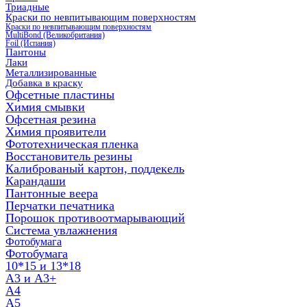
Триадные
Краски по невпитывающим поверхностям
Краски по невпитывающим поверхностям
MultiBond (Великобритания)
Foil (Испания)
Пантоны
Лаки
Металлизированные
Добавка в краску
Офсетные пластины
Химия смывки
Офсетная резина
Химия проявители
Фототехническая пленка
Восстановитель резины
Калиброваный картон, поддекель
Карандаши
Пантонные веера
Перчатки печатника
Порошок противоотмарывающий
Система увлажнения
Фотобумага
Фотобумага
10*15 и 13*18
A3 и А3+
А4
А5