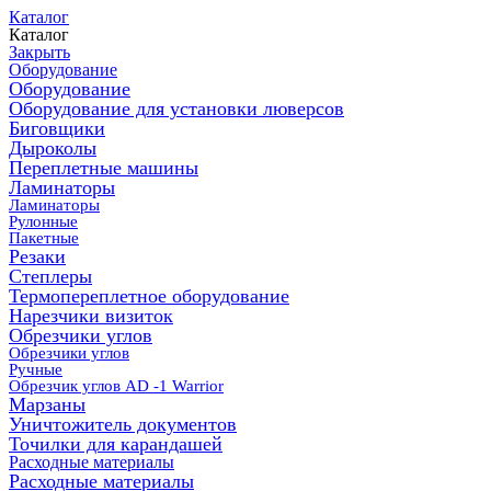
Каталог
Каталог
Закрыть
Оборудование
Оборудование
Оборудование для установки люверсов
Биговщики
Дыроколы
Переплетные машины
Ламинаторы
Ламинаторы
Рулонные
Пакетные
Резаки
Степлеры
Термопереплетное оборудование
Нарезчики визиток
Обрезчики углов
Обрезчики углов
Ручные
Обрезчик углов AD -1 Warrior
Марзаны
Уничтожитель документов
Точилки для карандашей
Расходные материалы
Расходные материалы