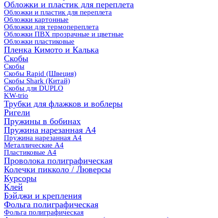
Обложки и пластик для переплета
Обложки и пластик для переплета
Обложки картонные
Обложки для термопереплета
Обложки ПВХ прозрачные и цветные
Обложки пластиковые
Пленка Кимото и Калька
Скобы
Скобы
Скобы Rapid (Швеция)
Скобы Shark (Китай)
Скобы для DUPLO
KW-trio
Трубки для флажков и воблеры
Ригели
Пружины в бобинах
Пружина нарезанная А4
Пружина нарезанная А4
Металлические А4
Пластиковые А4
Проволока полиграфическая
Колечки пикколо / Люверсы
Курсоры
Клей
Бэйджи и крепления
Фольга полиграфическая
Фольга полиграфическая