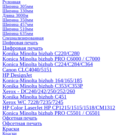
Рулонная
Ширина 305мм
Ширина 330мм
Длина 3000м
Ширина 350мм
Ширина 457мм
Ширина 510мм
Ширина 635мм
Специализированная
Цифровая печать
Цифровая печать
Konika Minolta bizhab C220/C280
Konica Minolta bizhub PRO C6000 / C7000
Konica Minolta bizhub С224/С284/С364
Canon CLC4040/5151
HP DesignJet
Konica-Minolta bizhub 164/165/185
Konika Minolta bizhub C353/C353Р
Xerox - DC240/242/250/252/260
Konika Minolta bizhub C451
Xerox WC 7228/7235/7245
HP Color LaserJet HP CP1215/1515/1518/CM1312
Konica Minolta bizhub PRO С5501 / С6501
Офсетная печать
Офсетная печать
Краски
Краски