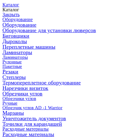
Каталог
Каталог
Закрыть
Оборудование
Оборудование
Оборудование для установки люверсов
Биговщики
Дыроколы
Переплетные машины
Ламинаторы
Ламинаторы
Рулонные
Пакетные
Резаки
Степлеры
Термопереплетное оборудование
Нарезчики визиток
Обрезчики углов
Обрезчики углов
Ручные
Обрезчик углов AD -1 Warrior
Марзаны
Уничтожитель документов
Точилки для карандашей
Расходные материалы
Расходные материалы