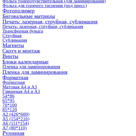
Фольга тонерочувствительная (для ламинирования)
Фольга для горячего тиснения (под пресс)
Фотополимер
Биговальные матрицы
Печать: лазерная, струйная, сублимация
Печать: лазерная, струйная, сублимация
Трансферная бумага
Струйная
Сублимация
Магниты
Скотч и монтаж
Винты
Блоки календарные
Пленка для ламинирования
Пленка для ламинирования
Форматная
Форматная
Матовая А4 и А3
Глянцевая А4 и А3
54*86
65*95
70*100
85*120
А2 (426*600)
А5 (154*216)
А6 (111*154)
А7 (80*110)
Рулонная