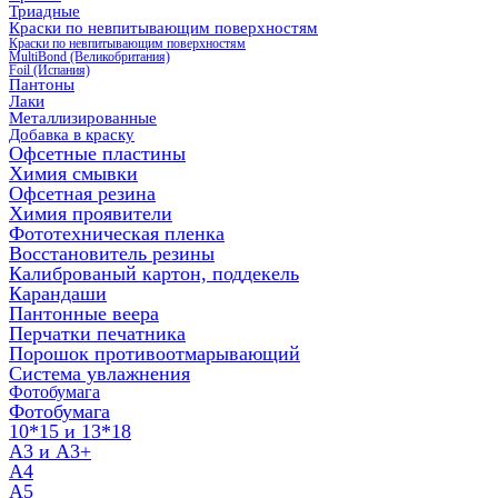
Триадные
Краски по невпитывающим поверхностям
Краски по невпитывающим поверхностям
MultiBond (Великобритания)
Foil (Испания)
Пантоны
Лаки
Металлизированные
Добавка в краску
Офсетные пластины
Химия смывки
Офсетная резина
Химия проявители
Фототехническая пленка
Восстановитель резины
Калиброваный картон, поддекель
Карандаши
Пантонные веера
Перчатки печатника
Порошок противоотмарывающий
Система увлажнения
Фотобумага
Фотобумага
10*15 и 13*18
A3 и А3+
А4
А5