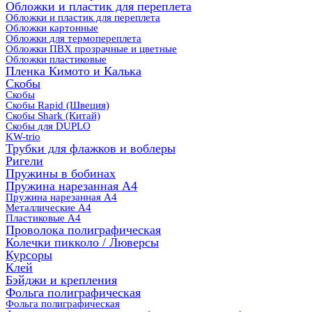
Обложки и пластик для переплета
Обложки и пластик для переплета
Обложки картонные
Обложки для термопереплета
Обложки ПВХ прозрачные и цветные
Обложки пластиковые
Пленка Кимото и Калька
Скобы
Скобы
Скобы Rapid (Швеция)
Скобы Shark (Китай)
Скобы для DUPLO
KW-trio
Трубки для флажков и воблеры
Ригели
Пружины в бобинах
Пружина нарезанная А4
Пружина нарезанная А4
Металлические А4
Пластиковые А4
Проволока полиграфическая
Колечки пикколо / Люверсы
Курсоры
Клей
Бэйджи и крепления
Фольга полиграфическая
Фольга полиграфическая