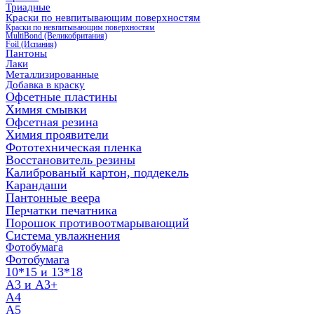
Триадные
Краски по невпитывающим поверхностям
Краски по невпитывающим поверхностям
MultiBond (Великобритания)
Foil (Испания)
Пантоны
Лаки
Металлизированные
Добавка в краску
Офсетные пластины
Химия смывки
Офсетная резина
Химия проявители
Фототехническая пленка
Восстановитель резины
Калиброваный картон, поддекель
Карандаши
Пантонные веера
Перчатки печатника
Порошок противоотмарывающий
Система увлажнения
Фотобумага
Фотобумага
10*15 и 13*18
A3 и А3+
А4
А5