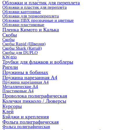
Обложки и пластик для переплета
Обложки и пластик для переплета
Обложки картонные
Обложки для термопереплета
Обложки ПВХ прозрачные и цветные
Обложки пластиковые
Пленка Кимото и Калька
Скобы
Скобы
Скобы Rapid (Швеция)
Скобы Shark (Китай)
Скобы для DUPLO
KW-trio
Трубки для флажков и воблеры
Ригели
Пружины в бобинах
Пружина нарезанная А4
Пружина нарезанная А4
Металлические А4
Пластиковые А4
Проволока полиграфическая
Колечки пикколо / Люверсы
Курсоры
Клей
Бэйджи и крепления
Фольга полиграфическая
Фольга полиграфическая