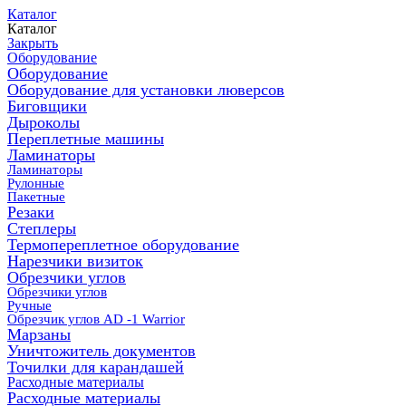
Каталог
Каталог
Закрыть
Оборудование
Оборудование
Оборудование для установки люверсов
Биговщики
Дыроколы
Переплетные машины
Ламинаторы
Ламинаторы
Рулонные
Пакетные
Резаки
Степлеры
Термопереплетное оборудование
Нарезчики визиток
Обрезчики углов
Обрезчики углов
Ручные
Обрезчик углов AD -1 Warrior
Марзаны
Уничтожитель документов
Точилки для карандашей
Расходные материалы
Расходные материалы