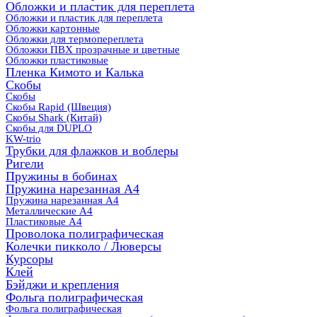
Обложки и пластик для переплета
Обложки и пластик для переплета
Обложки картонные
Обложки для термопереплета
Обложки ПВХ прозрачные и цветные
Обложки пластиковые
Пленка Кимото и Калька
Скобы
Скобы
Скобы Rapid (Швеция)
Скобы Shark (Китай)
Скобы для DUPLO
KW-trio
Трубки для флажков и воблеры
Ригели
Пружины в бобинах
Пружина нарезанная А4
Пружина нарезанная А4
Металлические А4
Пластиковые А4
Проволока полиграфическая
Колечки пикколо / Люверсы
Курсоры
Клей
Бэйджи и крепления
Фольга полиграфическая
Фольга полиграфическая