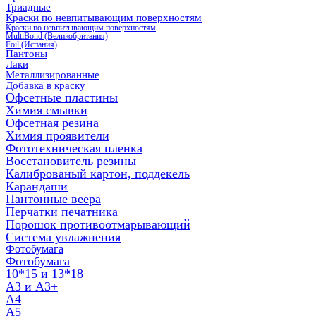
Триадные
Краски по невпитывающим поверхностям
Краски по невпитывающим поверхностям
MultiBond (Великобритания)
Foil (Испания)
Пантоны
Лаки
Металлизированные
Добавка в краску
Офсетные пластины
Химия смывки
Офсетная резина
Химия проявители
Фототехническая пленка
Восстановитель резины
Калиброваный картон, поддекель
Карандаши
Пантонные веера
Перчатки печатника
Порошок противоотмарывающий
Система увлажнения
Фотобумага
Фотобумага
10*15 и 13*18
A3 и А3+
А4
А5