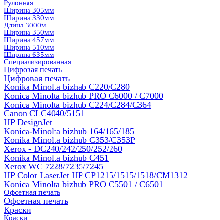
Рулонная
Ширина 305мм
Ширина 330мм
Длина 3000м
Ширина 350мм
Ширина 457мм
Ширина 510мм
Ширина 635мм
Специализированная
Цифровая печать
Цифровая печать
Konika Minolta bizhab C220/C280
Konica Minolta bizhub PRO C6000 / C7000
Konica Minolta bizhub С224/С284/С364
Canon CLC4040/5151
HP DesignJet
Konica-Minolta bizhub 164/165/185
Konika Minolta bizhub C353/C353Р
Xerox - DC240/242/250/252/260
Konika Minolta bizhub C451
Xerox WC 7228/7235/7245
HP Color LaserJet HP CP1215/1515/1518/CM1312
Konica Minolta bizhub PRO С5501 / С6501
Офсетная печать
Офсетная печать
Краски
Краски