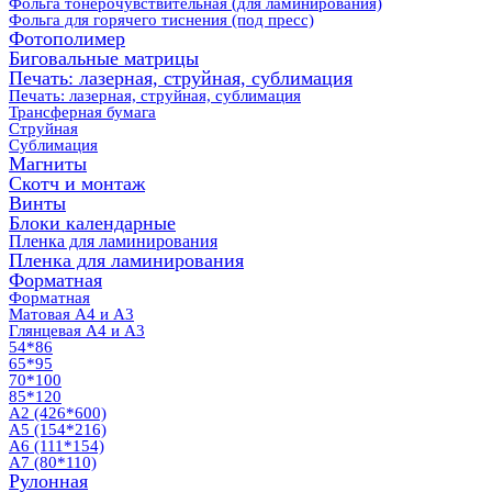
Фольга тонерочувствительная (для ламинирования)
Фольга для горячего тиснения (под пресс)
Фотополимер
Биговальные матрицы
Печать: лазерная, струйная, сублимация
Печать: лазерная, струйная, сублимация
Трансферная бумага
Струйная
Сублимация
Магниты
Скотч и монтаж
Винты
Блоки календарные
Пленка для ламинирования
Пленка для ламинирования
Форматная
Форматная
Матовая А4 и А3
Глянцевая А4 и А3
54*86
65*95
70*100
85*120
А2 (426*600)
А5 (154*216)
А6 (111*154)
А7 (80*110)
Рулонная