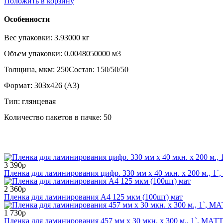
Положить в корзину
Особенности
Вес упаковки:
3.93000 кг
Объем упаковки:
0.0048050000 м3
Толщина, мкм:
250Состав:
150/50/50
Формат:
303x426 (A3)
Тип:
глянцевая
Количество пакетов в пачке:
50
3 390р
Пленка для ламинирования цифр. 330 мм x 40 мкн. x 200 м., 1`, 
2 360р
Пленка для ламинирования А4 125 мкм (100шт) мат
1 730р
Пленка для ламинирования 457 мм x 30 мкн. x 300 м., 1`, МАТТ 