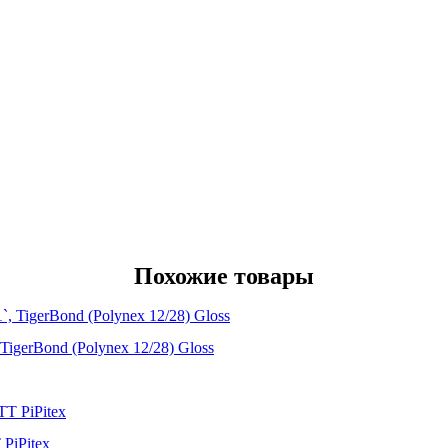
Похожие товары
TigerBond (Polynex 12/28) Gloss
PiPitex