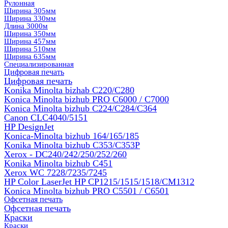
Рулонная
Ширина 305мм
Ширина 330мм
Длина 3000м
Ширина 350мм
Ширина 457мм
Ширина 510мм
Ширина 635мм
Специализированная
Цифровая печать
Цифровая печать
Konika Minolta bizhab C220/C280
Konica Minolta bizhub PRO C6000 / C7000
Konica Minolta bizhub С224/С284/С364
Canon CLC4040/5151
HP DesignJet
Konica-Minolta bizhub 164/165/185
Konika Minolta bizhub C353/C353Р
Xerox - DC240/242/250/252/260
Konika Minolta bizhub C451
Xerox WC 7228/7235/7245
HP Color LaserJet HP CP1215/1515/1518/CM1312
Konica Minolta bizhub PRO С5501 / С6501
Офсетная печать
Офсетная печать
Краски
Краски