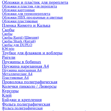
Обложки и пластик для переплета
Обложки и пластик для переплета
Обложки картонные
Обложки для термопереплета
Обложки ПВХ прозрачные и цветные
Обложки пластиковые
Пленка Кимото и Калька
Скобы
Скобы
Скобы Rapid (Швеция)
Скобы Shark (Китай)
Скобы для DUPLO
KW-trio
Трубки для флажков и воблеры
Ригели
Пружины в бобинах
Пружина нарезанная А4
Пружина нарезанная А4
Металлические А4
Пластиковые А4
Проволока полиграфическая
Колечки пикколо / Люверсы
Курсоры
Клей
Бэйджи и крепления
Фольга полиграфическая
Фольга полиграфическая