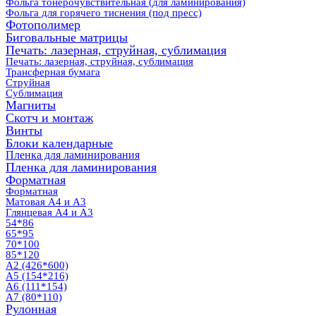
Фольга тонерочувствительная (для ламинирования)
Фольга для горячего тиснения (под пресс)
Фотополимер
Биговальные матрицы
Печать: лазерная, струйная, сублимация
Печать: лазерная, струйная, сублимация
Трансферная бумага
Струйная
Сублимация
Магниты
Скотч и монтаж
Винты
Блоки календарные
Пленка для ламинирования
Пленка для ламинирования
Форматная
Форматная
Матовая А4 и А3
Глянцевая А4 и А3
54*86
65*95
70*100
85*120
А2 (426*600)
А5 (154*216)
А6 (111*154)
А7 (80*110)
Рулонная