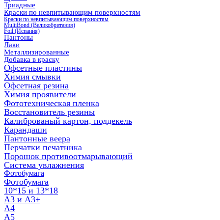
Триадные
Краски по невпитывающим поверхностям
Краски по невпитывающим поверхностям
MultiBond (Великобритания)
Foil (Испания)
Пантоны
Лаки
Металлизированные
Добавка в краску
Офсетные пластины
Химия смывки
Офсетная резина
Химия проявители
Фототехническая пленка
Восстановитель резины
Калиброваный картон, поддекель
Карандаши
Пантонные веера
Перчатки печатника
Порошок противоотмарывающий
Система увлажнения
Фотобумага
Фотобумага
10*15 и 13*18
A3 и А3+
А4
А5