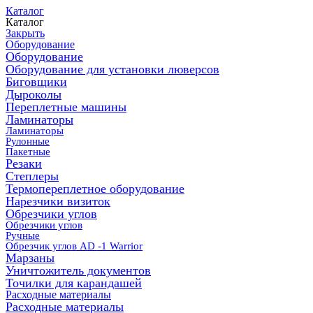
Каталог
Каталог
Закрыть
Оборудование
Оборудование
Оборудование для установки люверсов
Биговщики
Дыроколы
Переплетные машины
Ламинаторы
Ламинаторы
Рулонные
Пакетные
Резаки
Степлеры
Термопереплетное оборудование
Нарезчики визиток
Обрезчики углов
Обрезчики углов
Ручные
Обрезчик углов AD -1 Warrior
Марзаны
Уничтожитель документов
Точилки для карандашей
Расходные материалы
Расходные материалы