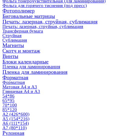
Фольга тонерочувствительная (для ламинирования)
Фольга для горячего тиснения (под пресс)
Фотополимер
Биговальные матрицы
Печать: лазерная, струйная, сублимация
Печать: лазерная, струйная, сублимация
Трансферная бумага
Струйная
Сублимация
Магниты
Скотч и монтаж
Винты
Блоки календарные
Пленка для ламинирования
Пленка для ламинирования
Форматная
Форматная
Матовая А4 и А3
Глянцевая А4 и А3
54*86
65*95
70*100
85*120
А2 (426*600)
А5 (154*216)
А6 (111*154)
А7 (80*110)
Рулонная