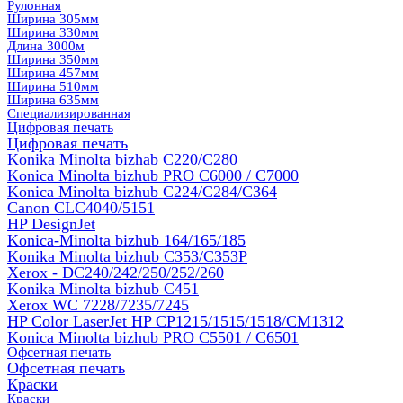
Рулонная
Ширина 305мм
Ширина 330мм
Длина 3000м
Ширина 350мм
Ширина 457мм
Ширина 510мм
Ширина 635мм
Специализированная
Цифровая печать
Цифровая печать
Konika Minolta bizhab C220/C280
Konica Minolta bizhub PRO C6000 / C7000
Konica Minolta bizhub С224/С284/С364
Canon CLC4040/5151
HP DesignJet
Konica-Minolta bizhub 164/165/185
Konika Minolta bizhub C353/C353Р
Xerox - DC240/242/250/252/260
Konika Minolta bizhub C451
Xerox WC 7228/7235/7245
HP Color LaserJet HP CP1215/1515/1518/CM1312
Konica Minolta bizhub PRO С5501 / С6501
Офсетная печать
Офсетная печать
Краски
Краски