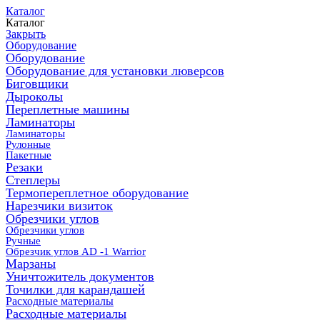
Каталог
Каталог
Закрыть
Оборудование
Оборудование
Оборудование для установки люверсов
Биговщики
Дыроколы
Переплетные машины
Ламинаторы
Ламинаторы
Рулонные
Пакетные
Резаки
Степлеры
Термопереплетное оборудование
Нарезчики визиток
Обрезчики углов
Обрезчики углов
Ручные
Обрезчик углов AD -1 Warrior
Марзаны
Уничтожитель документов
Точилки для карандашей
Расходные материалы
Расходные материалы