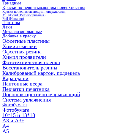
Триадные
Краски по невпитывающим поверхностям
Краски по невпитывающим поверхностям
MultiBond (Великобритания)
Foil (Испания)
Пантоны
Лаки
Металлизированные
Добавка в краску
Офсетные пластины
Химия смывки
Офсетная резина
Химия проявители
Фототехническая пленка
Восстановитель резины
Калиброваный картон, поддекель
Карандаши
Пантонные веера
Перчатки печатника
Порошок противоотмарывающий
Система увлажнения
Фотобумага
Фотобумага
10*15 и 13*18
A3 и А3+
А4
А5