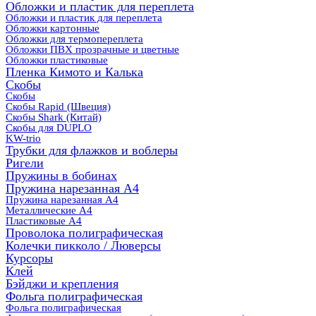
Обложки и пластик для переплета
Обложки и пластик для переплета
Обложки картонные
Обложки для термопереплета
Обложки ПВХ прозрачные и цветные
Обложки пластиковые
Пленка Кимото и Калька
Скобы
Скобы
Скобы Rapid (Швеция)
Скобы Shark (Китай)
Скобы для DUPLO
KW-trio
Трубки для флажков и воблеры
Ригели
Пружины в бобинах
Пружина нарезанная А4
Пружина нарезанная А4
Металлические А4
Пластиковые А4
Проволока полиграфическая
Колечки пикколо / Люверсы
Курсоры
Клей
Бэйджи и крепления
Фольга полиграфическая
Фольга полиграфическая