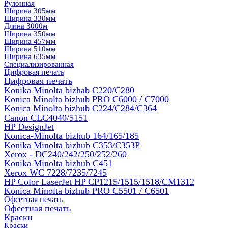
Рулонная
Ширина 305мм
Ширина 330мм
Длина 3000м
Ширина 350мм
Ширина 457мм
Ширина 510мм
Ширина 635мм
Специализированная
Цифровая печать
Цифровая печать
Konika Minolta bizhab C220/C280
Konica Minolta bizhub PRO C6000 / C7000
Konica Minolta bizhub С224/С284/С364
Canon CLC4040/5151
HP DesignJet
Konica-Minolta bizhub 164/165/185
Konika Minolta bizhub C353/C353Р
Xerox - DC240/242/250/252/260
Konika Minolta bizhub C451
Xerox WC 7228/7235/7245
HP Color LaserJet HP CP1215/1515/1518/CM1312
Konica Minolta bizhub PRO С5501 / С6501
Офсетная печать
Офсетная печать
Краски
Краски