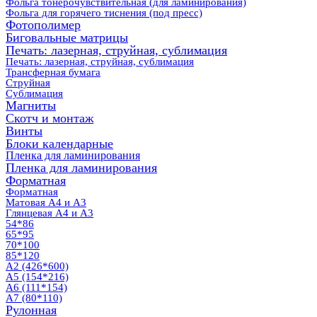
Фольга тонерочувствительная (для ламинирования)
Фольга для горячего тиснения (под пресс)
Фотополимер
Биговальные матрицы
Печать: лазерная, струйная, сублимация
Печать: лазерная, струйная, сублимация
Трансферная бумага
Струйная
Сублимация
Магниты
Скотч и монтаж
Винты
Блоки календарные
Пленка для ламинирования
Пленка для ламинирования
Форматная
Форматная
Матовая А4 и А3
Глянцевая А4 и А3
54*86
65*95
70*100
85*120
А2 (426*600)
А5 (154*216)
А6 (111*154)
А7 (80*110)
Рулонная