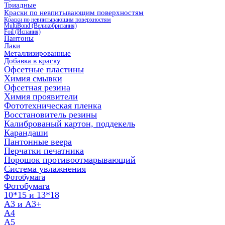
Триадные
Краски по невпитывающим поверхностям
Краски по невпитывающим поверхностям
MultiBond (Великобритания)
Foil (Испания)
Пантоны
Лаки
Металлизированные
Добавка в краску
Офсетные пластины
Химия смывки
Офсетная резина
Химия проявители
Фототехническая пленка
Восстановитель резины
Калиброваный картон, поддекель
Карандаши
Пантонные веера
Перчатки печатника
Порошок противоотмарывающий
Система увлажнения
Фотобумага
Фотобумага
10*15 и 13*18
A3 и А3+
А4
А5