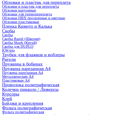
Обложки и пластик для переплета
Обложки и пластик для переплета
Обложки картонные
Обложки для термопереплета
Обложки ПВХ прозрачные и цветные
Обложки пластиковые
Пленка Кимото и Калька
Скобы
Скобы
Скобы Rapid (Швеция)
Скобы Shark (Китай)
Скобы для DUPLO
KW-trio
Трубки для флажков и воблеры
Ригели
Пружины в бобинах
Пружина нарезанная А4
Пружина нарезанная А4
Металлические А4
Пластиковые А4
Проволока полиграфическая
Колечки пикколо / Люверсы
Курсоры
Клей
Бэйджи и крепления
Фольга полиграфическая
Фольга полиграфическая