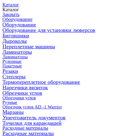
Каталог
Каталог
Закрыть
Оборудование
Оборудование
Оборудование для установки люверсов
Биговщики
Дыроколы
Переплетные машины
Ламинаторы
Ламинаторы
Рулонные
Пакетные
Резаки
Степлеры
Термопереплетное оборудование
Нарезчики визиток
Обрезчики углов
Обрезчики углов
Ручные
Обрезчик углов AD -1 Warrior
Марзаны
Уничтожитель документов
Точилки для карандашей
Расходные материалы
Расходные материалы