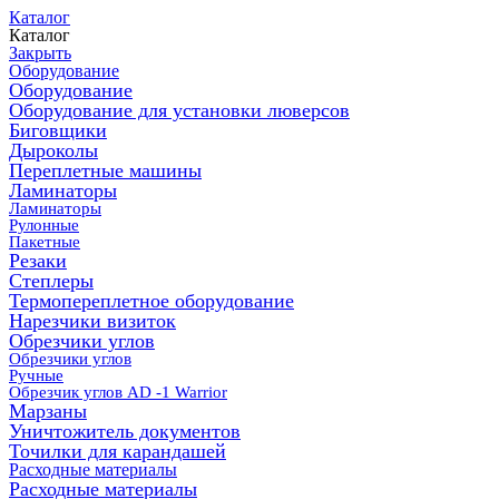
Каталог
Каталог
Закрыть
Оборудование
Оборудование
Оборудование для установки люверсов
Биговщики
Дыроколы
Переплетные машины
Ламинаторы
Ламинаторы
Рулонные
Пакетные
Резаки
Степлеры
Термопереплетное оборудование
Нарезчики визиток
Обрезчики углов
Обрезчики углов
Ручные
Обрезчик углов AD -1 Warrior
Марзаны
Уничтожитель документов
Точилки для карандашей
Расходные материалы
Расходные материалы