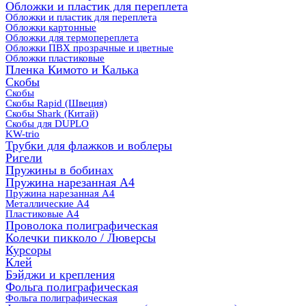
Обложки и пластик для переплета
Обложки и пластик для переплета
Обложки картонные
Обложки для термопереплета
Обложки ПВХ прозрачные и цветные
Обложки пластиковые
Пленка Кимото и Калька
Скобы
Скобы
Скобы Rapid (Швеция)
Скобы Shark (Китай)
Скобы для DUPLO
KW-trio
Трубки для флажков и воблеры
Ригели
Пружины в бобинах
Пружина нарезанная А4
Пружина нарезанная А4
Металлические А4
Пластиковые А4
Проволока полиграфическая
Колечки пикколо / Люверсы
Курсоры
Клей
Бэйджи и крепления
Фольга полиграфическая
Фольга полиграфическая