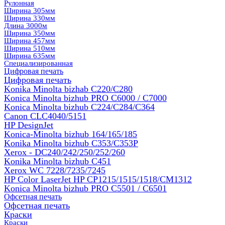
Рулонная
Ширина 305мм
Ширина 330мм
Длина 3000м
Ширина 350мм
Ширина 457мм
Ширина 510мм
Ширина 635мм
Специализированная
Цифровая печать
Цифровая печать
Konika Minolta bizhab C220/C280
Konica Minolta bizhub PRO C6000 / C7000
Konica Minolta bizhub С224/С284/С364
Canon CLC4040/5151
HP DesignJet
Konica-Minolta bizhub 164/165/185
Konika Minolta bizhub C353/C353Р
Xerox - DC240/242/250/252/260
Konika Minolta bizhub C451
Xerox WC 7228/7235/7245
HP Color LaserJet HP CP1215/1515/1518/CM1312
Konica Minolta bizhub PRO С5501 / С6501
Офсетная печать
Офсетная печать
Краски
Краски