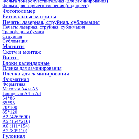
Фольга тонерочувствительная (для ламинирования)
Фольга для горячего тиснения (под пресс)
Фотополимер
Биговальные матрицы
Печать: лазерная, струйная, сублимация
Печать: лазерная, струйная, сублимация
Трансферная бумага
Струйная
Сублимация
Магниты
Скотч и монтаж
Винты
Блоки календарные
Пленка для ламинирования
Пленка для ламинирования
Форматная
Форматная
Матовая А4 и А3
Глянцевая А4 и А3
54*86
65*95
70*100
85*120
А2 (426*600)
А5 (154*216)
А6 (111*154)
А7 (80*110)
Рулонная