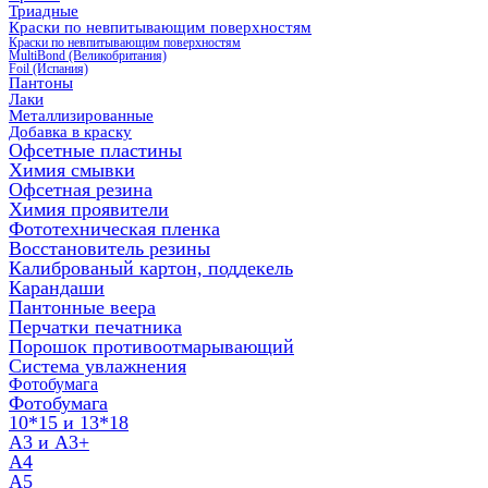
Триадные
Краски по невпитывающим поверхностям
Краски по невпитывающим поверхностям
MultiBond (Великобритания)
Foil (Испания)
Пантоны
Лаки
Металлизированные
Добавка в краску
Офсетные пластины
Химия смывки
Офсетная резина
Химия проявители
Фототехническая пленка
Восстановитель резины
Калиброваный картон, поддекель
Карандаши
Пантонные веера
Перчатки печатника
Порошок противоотмарывающий
Система увлажнения
Фотобумага
Фотобумага
10*15 и 13*18
A3 и А3+
А4
А5