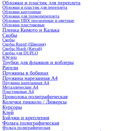
Обложки и пластик для переплета
Обложки и пластик для переплета
Обложки картонные
Обложки для термопереплета
Обложки ПВХ прозрачные и цветные
Обложки пластиковые
Пленка Кимото и Калька
Скобы
Скобы
Скобы Rapid (Швеция)
Скобы Shark (Китай)
Скобы для DUPLO
KW-trio
Трубки для флажков и воблеры
Ригели
Пружины в бобинах
Пружина нарезанная А4
Пружина нарезанная А4
Металлические А4
Пластиковые А4
Проволока полиграфическая
Колечки пикколо / Люверсы
Курсоры
Клей
Бэйджи и крепления
Фольга полиграфическая
Фольга полиграфическая