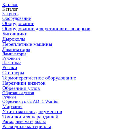
Каталог
Каталог
Закрыть
Оборудование
Оборудование
Оборудование для установки люверсов
Биговщики
Дыроколы
Переплетные машины
Ламинаторы
Ламинаторы
Рулонные
Пакетные
Резаки
Степлеры
Термопереплетное оборудование
Нарезчики визиток
Обрезчики углов
Обрезчики углов
Ручные
Обрезчик углов AD -1 Warrior
Марзаны
Уничтожитель документов
Точилки для карандашей
Расходные материалы
Расходные материалы