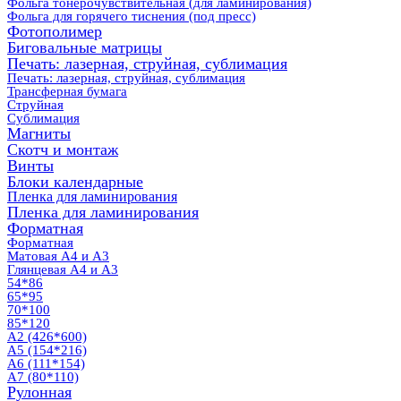
Фольга тонерочувствительная (для ламинирования)
Фольга для горячего тиснения (под пресс)
Фотополимер
Биговальные матрицы
Печать: лазерная, струйная, сублимация
Печать: лазерная, струйная, сублимация
Трансферная бумага
Струйная
Сублимация
Магниты
Скотч и монтаж
Винты
Блоки календарные
Пленка для ламинирования
Пленка для ламинирования
Форматная
Форматная
Матовая А4 и А3
Глянцевая А4 и А3
54*86
65*95
70*100
85*120
А2 (426*600)
А5 (154*216)
А6 (111*154)
А7 (80*110)
Рулонная