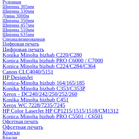
Рулонная
Ширина 305мм
Ширина 330мм
Длина 3000м
Ширина 350мм
Ширина 457мм
Ширина 510мм
Ширина 635мм
Специализированная
Цифровая печать
Цифровая печать
Konika Minolta bizhab C220/C280
Konica Minolta bizhub PRO C6000 / C7000
Konica Minolta bizhub С224/С284/С364
Canon CLC4040/5151
HP DesignJet
Konica-Minolta bizhub 164/165/185
Konika Minolta bizhub C353/C353Р
Xerox - DC240/242/250/252/260
Konika Minolta bizhub C451
Xerox WC 7228/7235/7245
HP Color LaserJet HP CP1215/1515/1518/CM1312
Konica Minolta bizhub PRO С5501 / С6501
Офсетная печать
Офсетная печать
Краски
Краски