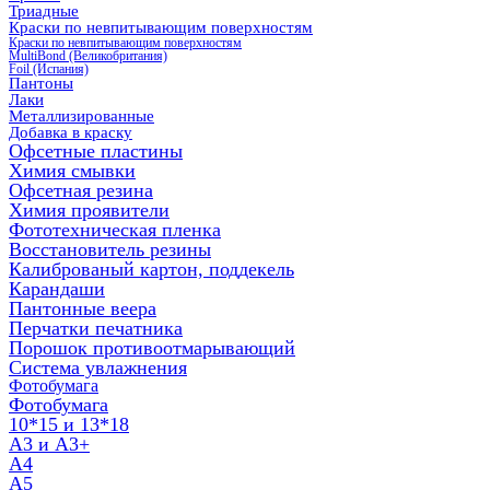
Триадные
Краски по невпитывающим поверхностям
Краски по невпитывающим поверхностям
MultiBond (Великобритания)
Foil (Испания)
Пантоны
Лаки
Металлизированные
Добавка в краску
Офсетные пластины
Химия смывки
Офсетная резина
Химия проявители
Фототехническая пленка
Восстановитель резины
Калиброваный картон, поддекель
Карандаши
Пантонные веера
Перчатки печатника
Порошок противоотмарывающий
Система увлажнения
Фотобумага
Фотобумага
10*15 и 13*18
A3 и А3+
А4
А5