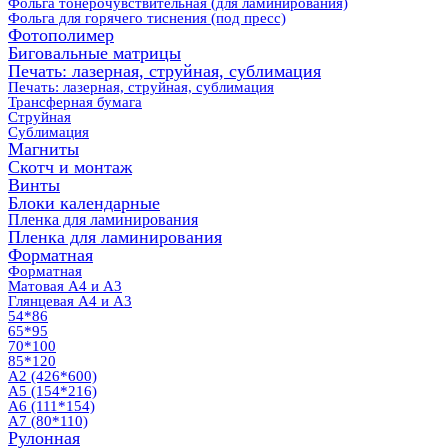
Фольга тонерочувствительная (для ламинирования)
Фольга для горячего тиснения (под пресс)
Фотополимер
Биговальные матрицы
Печать: лазерная, струйная, сублимация
Печать: лазерная, струйная, сублимация
Трансферная бумага
Струйная
Сублимация
Магниты
Скотч и монтаж
Винты
Блоки календарные
Пленка для ламинирования
Пленка для ламинирования
Форматная
Форматная
Матовая А4 и А3
Глянцевая А4 и А3
54*86
65*95
70*100
85*120
А2 (426*600)
А5 (154*216)
А6 (111*154)
А7 (80*110)
Рулонная