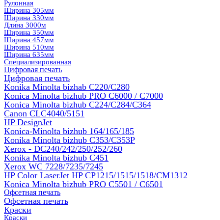
Рулонная
Ширина 305мм
Ширина 330мм
Длина 3000м
Ширина 350мм
Ширина 457мм
Ширина 510мм
Ширина 635мм
Специализированная
Цифровая печать
Цифровая печать
Konika Minolta bizhab C220/C280
Konica Minolta bizhub PRO C6000 / C7000
Konica Minolta bizhub С224/С284/С364
Canon CLC4040/5151
HP DesignJet
Konica-Minolta bizhub 164/165/185
Konika Minolta bizhub C353/C353Р
Xerox - DC240/242/250/252/260
Konika Minolta bizhub C451
Xerox WC 7228/7235/7245
HP Color LaserJet HP CP1215/1515/1518/CM1312
Konica Minolta bizhub PRO С5501 / С6501
Офсетная печать
Офсетная печать
Краски
Краски