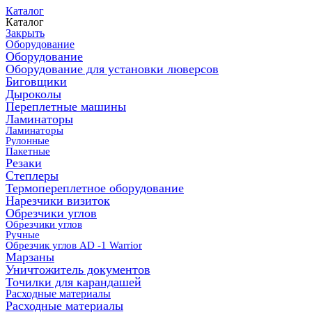
Каталог
Каталог
Закрыть
Оборудование
Оборудование
Оборудование для установки люверсов
Биговщики
Дыроколы
Переплетные машины
Ламинаторы
Ламинаторы
Рулонные
Пакетные
Резаки
Степлеры
Термопереплетное оборудование
Нарезчики визиток
Обрезчики углов
Обрезчики углов
Ручные
Обрезчик углов AD -1 Warrior
Марзаны
Уничтожитель документов
Точилки для карандашей
Расходные материалы
Расходные материалы