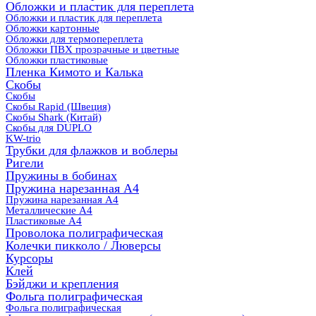
Обложки и пластик для переплета
Обложки и пластик для переплета
Обложки картонные
Обложки для термопереплета
Обложки ПВХ прозрачные и цветные
Обложки пластиковые
Пленка Кимото и Калька
Скобы
Скобы
Скобы Rapid (Швеция)
Скобы Shark (Китай)
Скобы для DUPLO
KW-trio
Трубки для флажков и воблеры
Ригели
Пружины в бобинах
Пружина нарезанная А4
Пружина нарезанная А4
Металлические А4
Пластиковые А4
Проволока полиграфическая
Колечки пикколо / Люверсы
Курсоры
Клей
Бэйджи и крепления
Фольга полиграфическая
Фольга полиграфическая