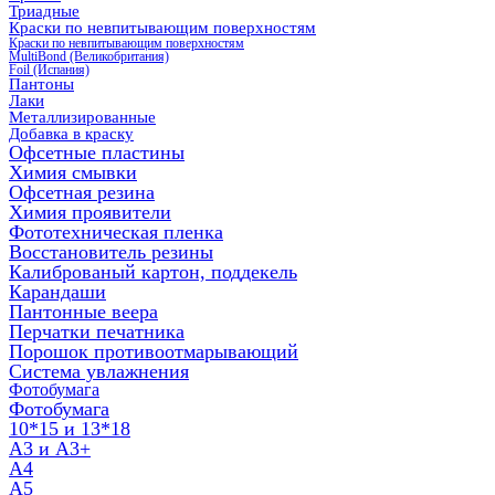
Триадные
Краски по невпитывающим поверхностям
Краски по невпитывающим поверхностям
MultiBond (Великобритания)
Foil (Испания)
Пантоны
Лаки
Металлизированные
Добавка в краску
Офсетные пластины
Химия смывки
Офсетная резина
Химия проявители
Фототехническая пленка
Восстановитель резины
Калиброваный картон, поддекель
Карандаши
Пантонные веера
Перчатки печатника
Порошок противоотмарывающий
Система увлажнения
Фотобумага
Фотобумага
10*15 и 13*18
A3 и А3+
А4
А5