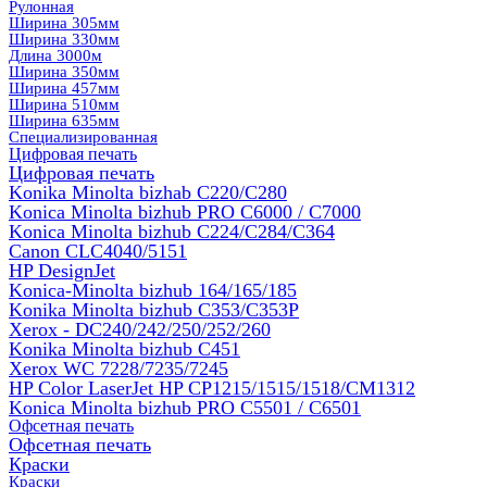
Рулонная
Ширина 305мм
Ширина 330мм
Длина 3000м
Ширина 350мм
Ширина 457мм
Ширина 510мм
Ширина 635мм
Специализированная
Цифровая печать
Цифровая печать
Konika Minolta bizhab C220/C280
Konica Minolta bizhub PRO C6000 / C7000
Konica Minolta bizhub С224/С284/С364
Canon CLC4040/5151
HP DesignJet
Konica-Minolta bizhub 164/165/185
Konika Minolta bizhub C353/C353Р
Xerox - DC240/242/250/252/260
Konika Minolta bizhub C451
Xerox WC 7228/7235/7245
HP Color LaserJet HP CP1215/1515/1518/CM1312
Konica Minolta bizhub PRO С5501 / С6501
Офсетная печать
Офсетная печать
Краски
Краски