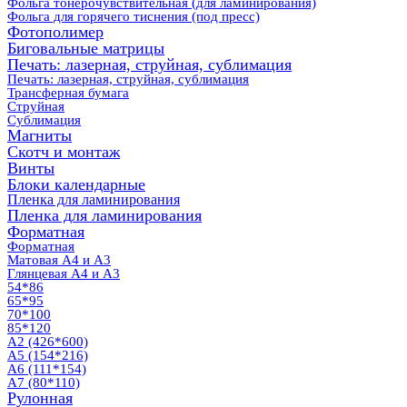
Фольга тонерочувствительная (для ламинирования)
Фольга для горячего тиснения (под пресс)
Фотополимер
Биговальные матрицы
Печать: лазерная, струйная, сублимация
Печать: лазерная, струйная, сублимация
Трансферная бумага
Струйная
Сублимация
Магниты
Скотч и монтаж
Винты
Блоки календарные
Пленка для ламинирования
Пленка для ламинирования
Форматная
Форматная
Матовая А4 и А3
Глянцевая А4 и А3
54*86
65*95
70*100
85*120
А2 (426*600)
А5 (154*216)
А6 (111*154)
А7 (80*110)
Рулонная