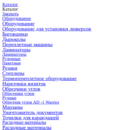
Каталог
Каталог
Закрыть
Оборудование
Оборудование
Оборудование для установки люверсов
Биговщики
Дыроколы
Переплетные машины
Ламинаторы
Ламинаторы
Рулонные
Пакетные
Резаки
Степлеры
Термопереплетное оборудование
Нарезчики визиток
Обрезчики углов
Обрезчики углов
Ручные
Обрезчик углов AD -1 Warrior
Марзаны
Уничтожитель документов
Точилки для карандашей
Расходные материалы
Расходные материалы