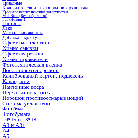
Триадные
Краски по невпитывающим поверхностям
Краски по невпитывающим поверхностям
MultiBond (Великобритания)
Foil (Испания)
Пантоны
Лаки
Металлизированные
Добавка в краску
Офсетные пластины
Химия смывки
Офсетная резина
Химия проявители
Фототехническая пленка
Восстановитель резины
Калиброваный картон, поддекель
Карандаши
Пантонные веера
Перчатки печатника
Порошок противоотмарывающий
Система увлажнения
Фотобумага
Фотобумага
10*15 и 13*18
A3 и А3+
А4
А5