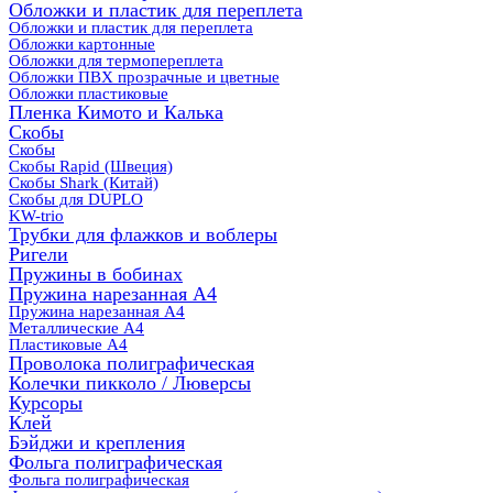
Обложки и пластик для переплета
Обложки и пластик для переплета
Обложки картонные
Обложки для термопереплета
Обложки ПВХ прозрачные и цветные
Обложки пластиковые
Пленка Кимото и Калька
Скобы
Скобы
Скобы Rapid (Швеция)
Скобы Shark (Китай)
Скобы для DUPLO
KW-trio
Трубки для флажков и воблеры
Ригели
Пружины в бобинах
Пружина нарезанная А4
Пружина нарезанная А4
Металлические А4
Пластиковые А4
Проволока полиграфическая
Колечки пикколо / Люверсы
Курсоры
Клей
Бэйджи и крепления
Фольга полиграфическая
Фольга полиграфическая