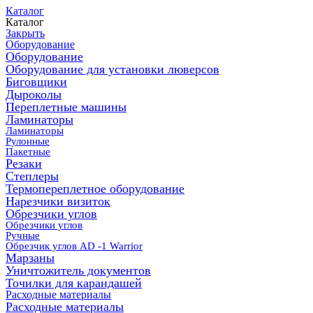
Каталог
Каталог
Закрыть
Оборудование
Оборудование
Оборудование для установки люверсов
Биговщики
Дыроколы
Переплетные машины
Ламинаторы
Ламинаторы
Рулонные
Пакетные
Резаки
Степлеры
Термопереплетное оборудование
Нарезчики визиток
Обрезчики углов
Обрезчики углов
Ручные
Обрезчик углов AD -1 Warrior
Марзаны
Уничтожитель документов
Точилки для карандашей
Расходные материалы
Расходные материалы