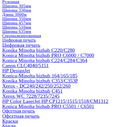
Рулонная
Ширина 305мм
Ширина 330мм
Длина 3000м
Ширина 350мм
Ширина 457мм
Ширина 510мм
Ширина 635мм
Специализированная
Цифровая печать
Цифровая печать
Konika Minolta bizhab C220/C280
Konica Minolta bizhub PRO C6000 / C7000
Konica Minolta bizhub С224/С284/С364
Canon CLC4040/5151
HP DesignJet
Konica-Minolta bizhub 164/165/185
Konika Minolta bizhub C353/C353Р
Xerox - DC240/242/250/252/260
Konika Minolta bizhub C451
Xerox WC 7228/7235/7245
HP Color LaserJet HP CP1215/1515/1518/CM1312
Konica Minolta bizhub PRO С5501 / С6501
Офсетная печать
Офсетная печать
Краски
Краски