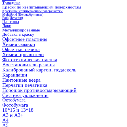
Триадные
Краски по невпитывающим поверхностям
Краски по невпитывающим поверхностям
MultiBond (Великобритания)
Foil (Испания)
Пантоны
Лаки
Металлизированные
Добавка в краску
Офсетные пластины
Химия смывки
Офсетная резина
Химия проявители
Фототехническая пленка
Восстановитель резины
Калиброваный картон, поддекель
Карандаши
Пантонные веера
Перчатки печатника
Порошок противоотмарывающий
Система увлажнения
Фотобумага
Фотобумага
10*15 и 13*18
A3 и А3+
А4
А5