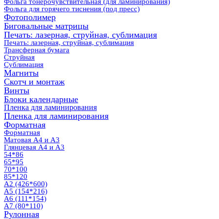
Фольга тонерочувствительная (для ламинирования)
Фольга для горячего тиснения (под пресс)
Фотополимер
Биговальные матрицы
Печать: лазерная, струйная, сублимация
Печать: лазерная, струйная, сублимация
Трансферная бумага
Струйная
Сублимация
Магниты
Скотч и монтаж
Винты
Блоки календарные
Пленка для ламинирования
Пленка для ламинирования
Форматная
Форматная
Матовая А4 и А3
Глянцевая А4 и А3
54*86
65*95
70*100
85*120
А2 (426*600)
А5 (154*216)
А6 (111*154)
А7 (80*110)
Рулонная