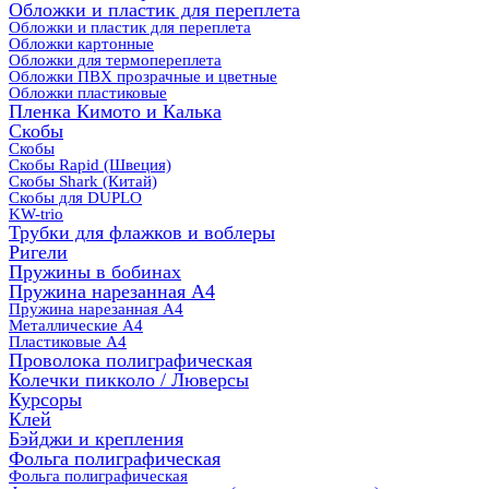
Обложки и пластик для переплета
Обложки и пластик для переплета
Обложки картонные
Обложки для термопереплета
Обложки ПВХ прозрачные и цветные
Обложки пластиковые
Пленка Кимото и Калька
Скобы
Скобы
Скобы Rapid (Швеция)
Скобы Shark (Китай)
Скобы для DUPLO
KW-trio
Трубки для флажков и воблеры
Ригели
Пружины в бобинах
Пружина нарезанная А4
Пружина нарезанная А4
Металлические А4
Пластиковые А4
Проволока полиграфическая
Колечки пикколо / Люверсы
Курсоры
Клей
Бэйджи и крепления
Фольга полиграфическая
Фольга полиграфическая