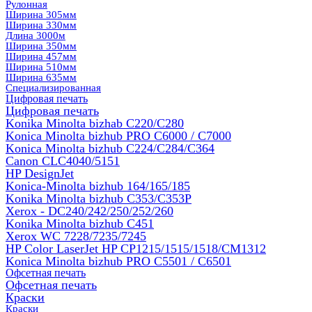
Рулонная
Ширина 305мм
Ширина 330мм
Длина 3000м
Ширина 350мм
Ширина 457мм
Ширина 510мм
Ширина 635мм
Специализированная
Цифровая печать
Цифровая печать
Konika Minolta bizhab C220/C280
Konica Minolta bizhub PRO C6000 / C7000
Konica Minolta bizhub С224/С284/С364
Canon CLC4040/5151
HP DesignJet
Konica-Minolta bizhub 164/165/185
Konika Minolta bizhub C353/C353Р
Xerox - DC240/242/250/252/260
Konika Minolta bizhub C451
Xerox WC 7228/7235/7245
HP Color LaserJet HP CP1215/1515/1518/CM1312
Konica Minolta bizhub PRO С5501 / С6501
Офсетная печать
Офсетная печать
Краски
Краски