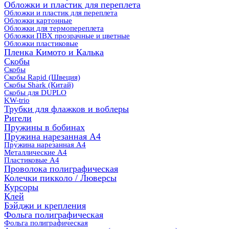
Обложки и пластик для переплета
Обложки и пластик для переплета
Обложки картонные
Обложки для термопереплета
Обложки ПВХ прозрачные и цветные
Обложки пластиковые
Пленка Кимото и Калька
Скобы
Скобы
Скобы Rapid (Швеция)
Скобы Shark (Китай)
Скобы для DUPLO
KW-trio
Трубки для флажков и воблеры
Ригели
Пружины в бобинах
Пружина нарезанная А4
Пружина нарезанная А4
Металлические А4
Пластиковые А4
Проволока полиграфическая
Колечки пикколо / Люверсы
Курсоры
Клей
Бэйджи и крепления
Фольга полиграфическая
Фольга полиграфическая