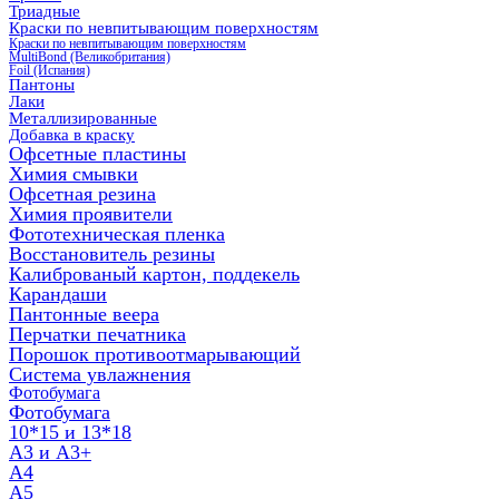
Триадные
Краски по невпитывающим поверхностям
Краски по невпитывающим поверхностям
MultiBond (Великобритания)
Foil (Испания)
Пантоны
Лаки
Металлизированные
Добавка в краску
Офсетные пластины
Химия смывки
Офсетная резина
Химия проявители
Фототехническая пленка
Восстановитель резины
Калиброваный картон, поддекель
Карандаши
Пантонные веера
Перчатки печатника
Порошок противоотмарывающий
Система увлажнения
Фотобумага
Фотобумага
10*15 и 13*18
A3 и А3+
А4
А5