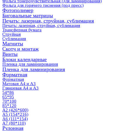
Фольга тонерочувствительная (для ламинирования)
Фольга для горячего тиснения (под пресс)
Фотополимер
Биговальные матрицы
Печать: лазерная, струйная, сублимация
Печать: лазерная, струйная, сублимация
Трансферная бумага
Струйная
Сублимация
Магниты
Скотч и монтаж
Винты
Блоки календарные
Пленка для ламинирования
Пленка для ламинирования
Форматная
Форматная
Матовая А4 и А3
Глянцевая А4 и А3
54*86
65*95
70*100
85*120
А2 (426*600)
А5 (154*216)
А6 (111*154)
А7 (80*110)
Рулонная