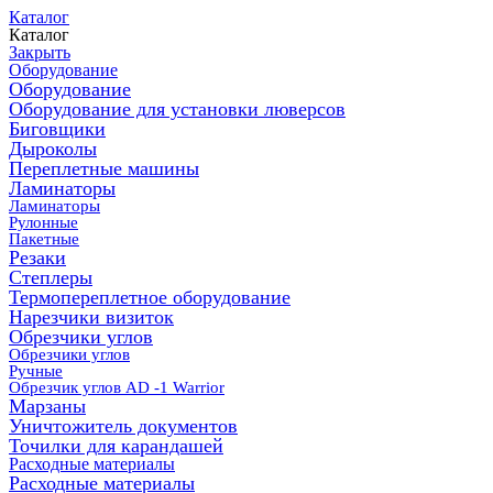
Каталог
Каталог
Закрыть
Оборудование
Оборудование
Оборудование для установки люверсов
Биговщики
Дыроколы
Переплетные машины
Ламинаторы
Ламинаторы
Рулонные
Пакетные
Резаки
Степлеры
Термопереплетное оборудование
Нарезчики визиток
Обрезчики углов
Обрезчики углов
Ручные
Обрезчик углов AD -1 Warrior
Марзаны
Уничтожитель документов
Точилки для карандашей
Расходные материалы
Расходные материалы