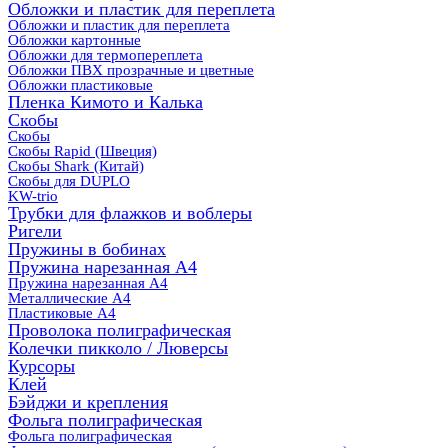
Обложки и пластик для переплета
Обложки и пластик для переплета
Обложки картонные
Обложки для термопереплета
Обложки ПВХ прозрачные и цветные
Обложки пластиковые
Пленка Кимото и Калька
Скобы
Скобы
Скобы Rapid (Швеция)
Скобы Shark (Китай)
Скобы для DUPLO
KW-trio
Трубки для флажков и воблеры
Ригели
Пружины в бобинах
Пружина нарезанная А4
Пружина нарезанная А4
Металлические А4
Пластиковые А4
Проволока полиграфическая
Колечки пикколо / Люверсы
Курсоры
Клей
Бэйджи и крепления
Фольга полиграфическая
Фольга полиграфическая