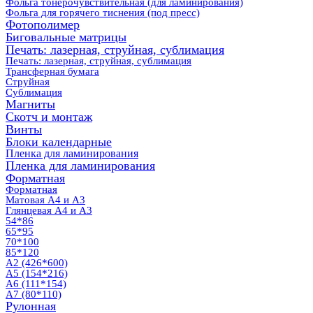
Фольга тонерочувствительная (для ламинирования)
Фольга для горячего тиснения (под пресс)
Фотополимер
Биговальные матрицы
Печать: лазерная, струйная, сублимация
Печать: лазерная, струйная, сублимация
Трансферная бумага
Струйная
Сублимация
Магниты
Скотч и монтаж
Винты
Блоки календарные
Пленка для ламинирования
Пленка для ламинирования
Форматная
Форматная
Матовая А4 и А3
Глянцевая А4 и А3
54*86
65*95
70*100
85*120
А2 (426*600)
А5 (154*216)
А6 (111*154)
А7 (80*110)
Рулонная