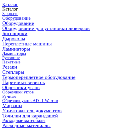
Каталог
Каталог
Закрыть
Оборудование
Оборудование
Оборудование для установки люверсов
Биговщики
Дыроколы
Переплетные машины
Ламинаторы
Ламинаторы
Рулонные
Пакетные
Резаки
Степлеры
Термопереплетное оборудование
Нарезчики визиток
Обрезчики углов
Обрезчики углов
Ручные
Обрезчик углов AD -1 Warrior
Марзаны
Уничтожитель документов
Точилки для карандашей
Расходные материалы
Расходные материалы