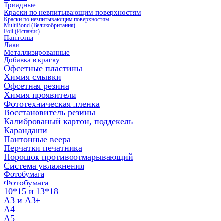
Триадные
Краски по невпитывающим поверхностям
Краски по невпитывающим поверхностям
MultiBond (Великобритания)
Foil (Испания)
Пантоны
Лаки
Металлизированные
Добавка в краску
Офсетные пластины
Химия смывки
Офсетная резина
Химия проявители
Фототехническая пленка
Восстановитель резины
Калиброваный картон, поддекель
Карандаши
Пантонные веера
Перчатки печатника
Порошок противоотмарывающий
Система увлажнения
Фотобумага
Фотобумага
10*15 и 13*18
A3 и А3+
А4
А5