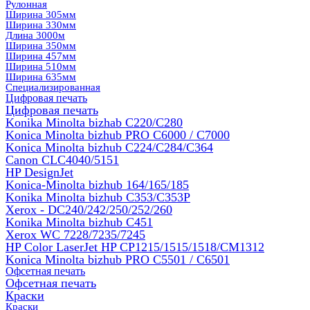
Рулонная
Ширина 305мм
Ширина 330мм
Длина 3000м
Ширина 350мм
Ширина 457мм
Ширина 510мм
Ширина 635мм
Специализированная
Цифровая печать
Цифровая печать
Konika Minolta bizhab C220/C280
Konica Minolta bizhub PRO C6000 / C7000
Konica Minolta bizhub С224/С284/С364
Canon CLC4040/5151
HP DesignJet
Konica-Minolta bizhub 164/165/185
Konika Minolta bizhub C353/C353Р
Xerox - DC240/242/250/252/260
Konika Minolta bizhub C451
Xerox WC 7228/7235/7245
HP Color LaserJet HP CP1215/1515/1518/CM1312
Konica Minolta bizhub PRO С5501 / С6501
Офсетная печать
Офсетная печать
Краски
Краски