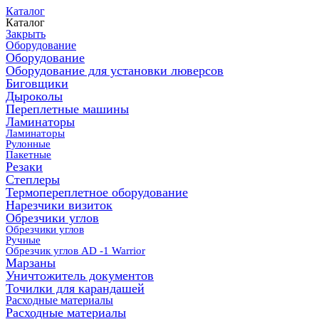
Каталог
Каталог
Закрыть
Оборудование
Оборудование
Оборудование для установки люверсов
Биговщики
Дыроколы
Переплетные машины
Ламинаторы
Ламинаторы
Рулонные
Пакетные
Резаки
Степлеры
Термопереплетное оборудование
Нарезчики визиток
Обрезчики углов
Обрезчики углов
Ручные
Обрезчик углов AD -1 Warrior
Марзаны
Уничтожитель документов
Точилки для карандашей
Расходные материалы
Расходные материалы