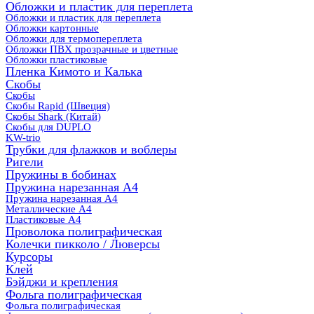
Обложки и пластик для переплета
Обложки и пластик для переплета
Обложки картонные
Обложки для термопереплета
Обложки ПВХ прозрачные и цветные
Обложки пластиковые
Пленка Кимото и Калька
Скобы
Скобы
Скобы Rapid (Швеция)
Скобы Shark (Китай)
Скобы для DUPLO
KW-trio
Трубки для флажков и воблеры
Ригели
Пружины в бобинах
Пружина нарезанная А4
Пружина нарезанная А4
Металлические А4
Пластиковые А4
Проволока полиграфическая
Колечки пикколо / Люверсы
Курсоры
Клей
Бэйджи и крепления
Фольга полиграфическая
Фольга полиграфическая