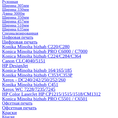
Рулонная
Ширина 305мм
Ширина 330мм
Длина 3000м
Ширина 350мм
Ширина 457мм
Ширина 510мм
Ширина 635мм
Специализированная
Цифровая печать
Цифровая печать
Konika Minolta bizhab C220/C280
Konica Minolta bizhub PRO C6000 / C7000
Konica Minolta bizhub С224/С284/С364
Canon CLC4040/5151
HP DesignJet
Konica-Minolta bizhub 164/165/185
Konika Minolta bizhub C353/C353Р
Xerox - DC240/242/250/252/260
Konika Minolta bizhub C451
Xerox WC 7228/7235/7245
HP Color LaserJet HP CP1215/1515/1518/CM1312
Konica Minolta bizhub PRO С5501 / С6501
Офсетная печать
Офсетная печать
Краски
Краски