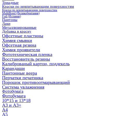
Триадные
Краски по невпитывающим поверхностям
Краски по невпитывающим поверхностям
MultiBond (Великобритания)
Foil (Испания)
Пантоны
Лаки
Металлизированные
Добавка в краску
Офсетные пластины
Химия смывки
Офсетная резина
Химия проявители
Фототехническая пленка
Восстановитель резины
Калиброваный картон, поддекель
Карандаши
Пантонные веера
Перчатки печатника
Порошок противоотмарывающий
Система увлажнения
Фотобумага
Фотобумага
10*15 и 13*18
A3 и А3+
А4
А5