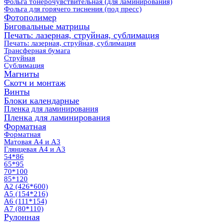
Фольга тонерочувствительная (для ламинирования)
Фольга для горячего тиснения (под пресс)
Фотополимер
Биговальные матрицы
Печать: лазерная, струйная, сублимация
Печать: лазерная, струйная, сублимация
Трансферная бумага
Струйная
Сублимация
Магниты
Скотч и монтаж
Винты
Блоки календарные
Пленка для ламинирования
Пленка для ламинирования
Форматная
Форматная
Матовая А4 и А3
Глянцевая А4 и А3
54*86
65*95
70*100
85*120
А2 (426*600)
А5 (154*216)
А6 (111*154)
А7 (80*110)
Рулонная