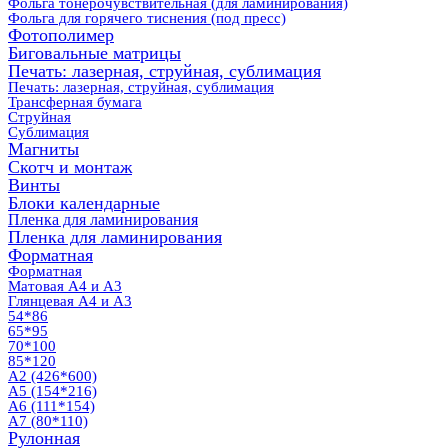
Фольга тонерочувствительная (для ламинирования)
Фольга для горячего тиснения (под пресс)
Фотополимер
Биговальные матрицы
Печать: лазерная, струйная, сублимация
Печать: лазерная, струйная, сублимация
Трансферная бумага
Струйная
Сублимация
Магниты
Скотч и монтаж
Винты
Блоки календарные
Пленка для ламинирования
Пленка для ламинирования
Форматная
Форматная
Матовая А4 и А3
Глянцевая А4 и А3
54*86
65*95
70*100
85*120
А2 (426*600)
А5 (154*216)
А6 (111*154)
А7 (80*110)
Рулонная