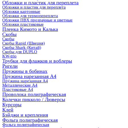
Обложки и пластик для переплета
Обложки и пластик для переплета
Обложки картонные
Обложки для термопереплета
Обложки ПВХ прозрачные и цветные
Обложки пластиковые
Пленка Кимото и Калька
Скобы
Скобы
Скобы Rapid (Швеция)
Скобы Shark (Китай)
Скобы для DUPLO
KW-trio
Трубки для флажков и воблеры
Ригели
Пружины в бобинах
Пружина нарезанная А4
Пружина нарезанная А4
Металлические А4
Пластиковые А4
Проволока полиграфическая
Колечки пикколо / Люверсы
Курсоры
Клей
Бэйджи и крепления
Фольга полиграфическая
Фольга полиграфическая