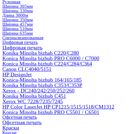
Рулонная
Ширина 305мм
Ширина 330мм
Длина 3000м
Ширина 350мм
Ширина 457мм
Ширина 510мм
Ширина 635мм
Специализированная
Цифровая печать
Цифровая печать
Konika Minolta bizhab C220/C280
Konica Minolta bizhub PRO C6000 / C7000
Konica Minolta bizhub С224/С284/С364
Canon CLC4040/5151
HP DesignJet
Konica-Minolta bizhub 164/165/185
Konika Minolta bizhub C353/C353Р
Xerox - DC240/242/250/252/260
Konika Minolta bizhub C451
Xerox WC 7228/7235/7245
HP Color LaserJet HP CP1215/1515/1518/CM1312
Konica Minolta bizhub PRO С5501 / С6501
Офсетная печать
Офсетная печать
Краски
Краски