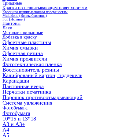
Триадные
Краски по невпитывающим поверхностям
Краски по невпитывающим поверхностям
MultiBond (Великобритания)
Foil (Испания)
Пантоны
Лаки
Металлизированные
Добавка в краску
Офсетные пластины
Химия смывки
Офсетная резина
Химия проявители
Фототехническая пленка
Восстановитель резины
Калиброваный картон, поддекель
Карандаши
Пантонные веера
Перчатки печатника
Порошок противоотмарывающий
Система увлажнения
Фотобумага
Фотобумага
10*15 и 13*18
A3 и А3+
А4
А5