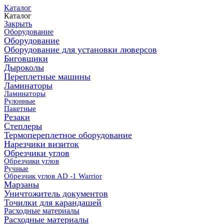
Каталог
Каталог
Закрыть
Оборудование
Оборудование
Оборудование для установки люверсов
Биговщики
Дыроколы
Переплетные машины
Ламинаторы
Ламинаторы
Рулонные
Пакетные
Резаки
Степлеры
Термопереплетное оборудование
Нарезчики визиток
Обрезчики углов
Обрезчики углов
Ручные
Обрезчик углов AD -1 Warrior
Марзаны
Уничтожитель документов
Точилки для карандашей
Расходные материалы
Расходные материалы